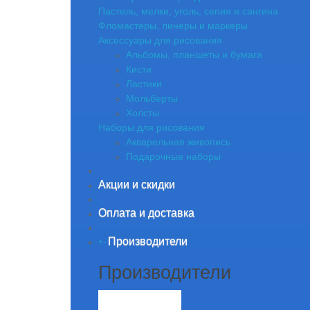
Пастель, мелки, уголь, сепия и сангина
Фломастеры, линеры и маркеры
Аксессуары для рисования
Альбомы, планшеты и бумага
Кисти
Ластики
Мольберты
Холсты
Наборы для рисования
Акварельная живопись
Подарочные наборы
Акции и скидки
Оплата и доставка
Производители
+
-
Производители