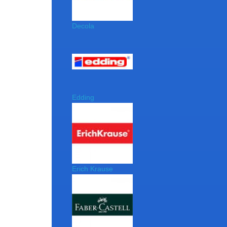
Decola
Edding
Erich Krause