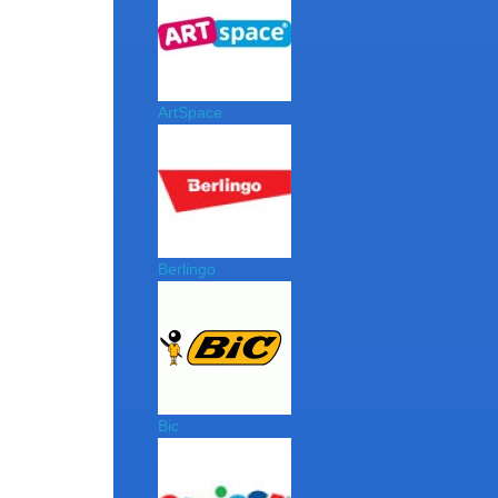
ArtSpace
Berlingo
Bic