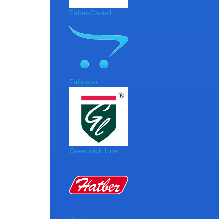
Faber-Castell
Fabriano
Greenwich Line