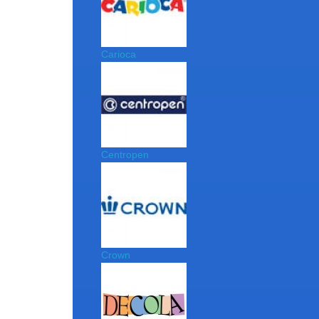
Carioca
Centropen
Crown