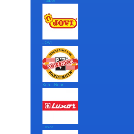
Hatber
JOVI
Koh-I-Noor
Luxor