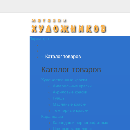
Параметры
Каталог товаров
+
-
Каталог товаров
Художественные краски
Акварельные краски
Акриловые краски
Гуашь
Масляные краски
Темперные краски
Карандаши
Карандаши чернографитные
Цветные карандаши