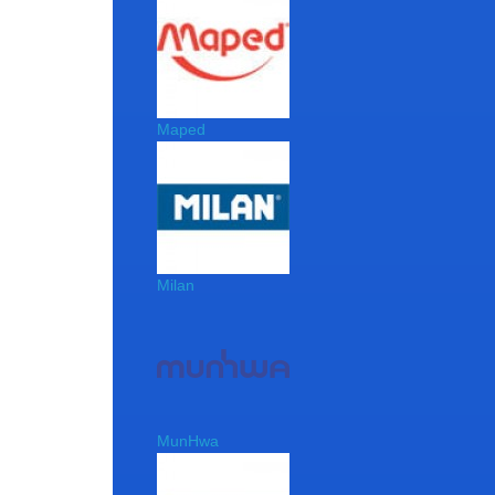
Maped
Milan
MunHwa