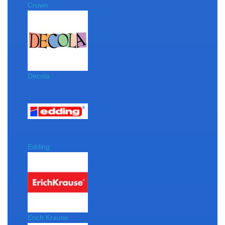
Crown
Decola
Edding
Erich Krause