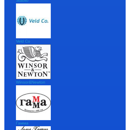
Stabilo
Veld Co
Winsor&Newton
Гамма