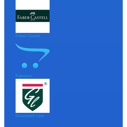
Faber-Castell
Fabriano
Greenwich Line