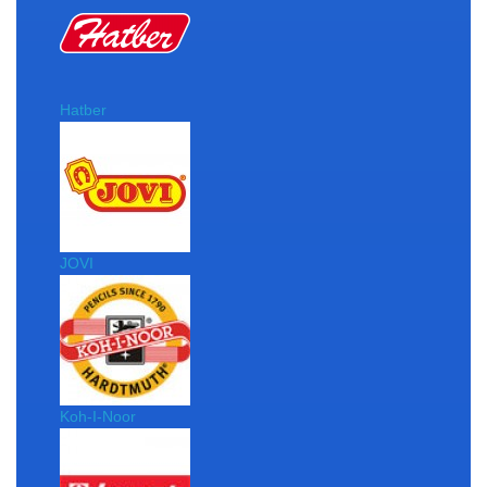
Hatber
JOVI
Koh-I-Noor