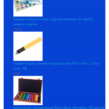
Акварель Белые ночи, художественная, 24 цвета,
кювета, картон
2083р.
Грифели для цанговых карандашей Koh-I-Noor, 12шт.,
2мм, HB
330р.
Карандаши акварельные Koh-I-Noor Mondeluz 36 цветов