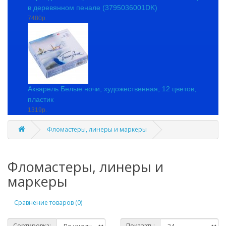
в деревянном пенале (3795036001DK)
7480р.
Акварель Белые ночи, художественная, 12 цветов,
пластик
1319р.
Фломастеры, линеры и маркеры
Фломастеры, линеры и
маркеры
Сравнение товаров (0)
Сортировка:
Показать: