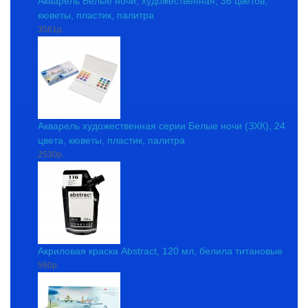
Акварель Белые ночи, художественная, 36 цветов,
кюветы, пластик, палитра
3561р.
Акварель художественная серии Белые ночи (ЗХК), 24
цвета, кюветы, пластик, палитра
2530р.
Акриловая краска Abstract, 120 мл, белила титановые
590р.