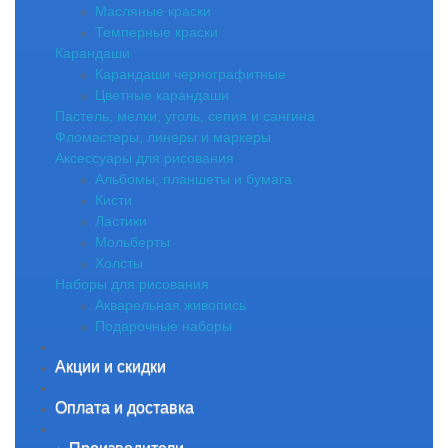
Масляные краски
Темперные краски
Карандаши
Карандаши чернографитные
Цветные карандаши
Пастель, мелки, уголь, сепия и сангина
Фломастеры, линеры и маркеры
Аксессуары для рисования
Альбомы, планшеты и бумага
Кисти
Ластики
Мольберты
Холсты
Наборы для рисования
Акварельная живопись
Подарочные наборы
Акции и скидки
Оплата и доставка