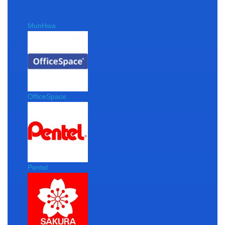
MunHwa
OfficeSpace
Pentel