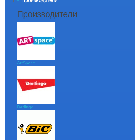
Производители
+
-
Производители
ArtSpace
Berlingo