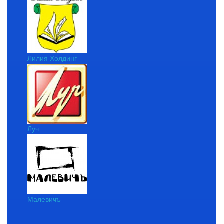
Лилия Холдинг
Луч
Малевичъ