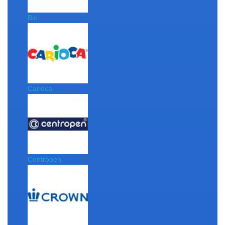
Bic
Carioca
Centropen