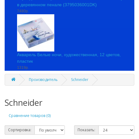
в деревянном пенале (3795036001DK)
7480р.
Акварель Белые ночи, художественная, 12 цветов,
пластик
1319р.
Производитель
Schneider
Schneider
Сравнение товаров (0)
Сортировка:
Показать: