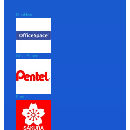
MunHwa
OfficeSpace
Pentel