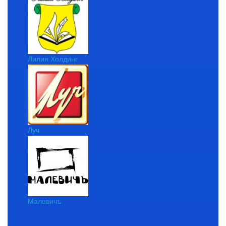
Лилия Холдинг
Луч
Малевичъ