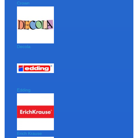
Crown
Decola
Edding
Erich Krause