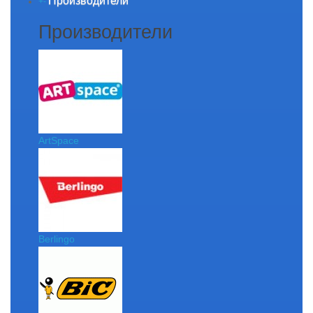
Производители
+
-
Производители
ArtSpace
Berlingo