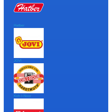
Hatber
JOVI
Koh-I-Noor