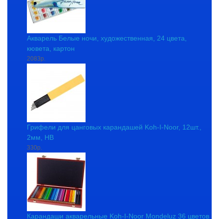
Акварель Белые ночи, художественная, 24 цвета,
кювета, картон
2083р.
Грифели для цанговых карандашей Koh-I-Noor, 12шт.,
2мм, HB
330р.
Карандаши акварельные Koh-I-Noor Mondeluz 36 цветов