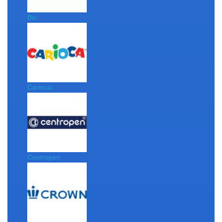
Bic
Carioca
Centropen