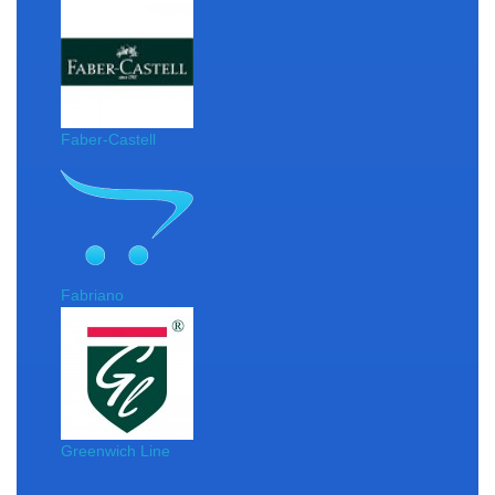
Faber-Castell
Fabriano
Greenwich Line