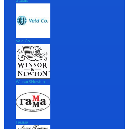
Stabilo
Veld Co
Winsor&Newton
Гамма