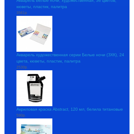
Акварель Белые ночи, художественная, 36 цветов,
кюветы, пластик, палитра
3561р.
Акварель художественная серии Белые ночи (ЗХК), 24
цвета, кюветы, пластик, палитра
2530р.
Акриловая краска Abstract, 120 мл, белила титановые
590р.