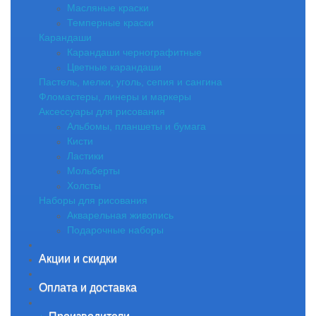
Масляные краски
Темперные краски
Карандаши
Карандаши чернографитные
Цветные карандаши
Пастель, мелки, уголь, сепия и сангина
Фломастеры, линеры и маркеры
Аксессуары для рисования
Альбомы, планшеты и бумага
Кисти
Ластики
Мольберты
Холсты
Наборы для рисования
Акварельная живопись
Подарочные наборы
Акции и скидки
Оплата и доставка