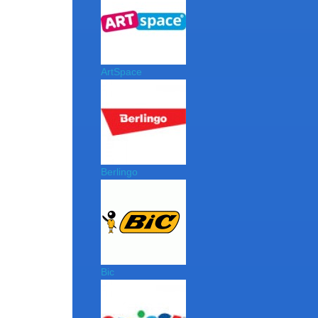
ArtSpace
Berlingo
Bic