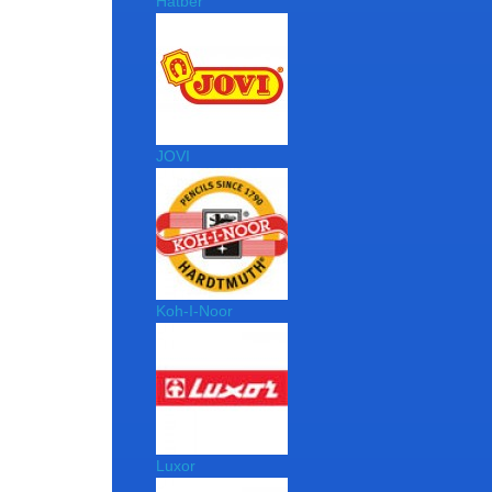
Hatber
JOVI
Koh-I-Noor
Luxor