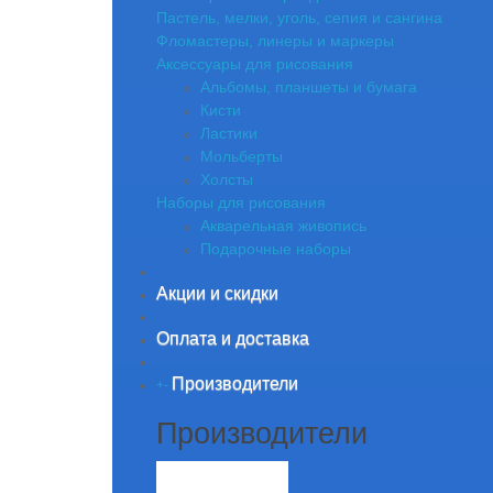
Пастель, мелки, уголь, сепия и сангина
Фломастеры, линеры и маркеры
Аксессуары для рисования
Альбомы, планшеты и бумага
Кисти
Ластики
Мольберты
Холсты
Наборы для рисования
Акварельная живопись
Подарочные наборы
Акции и скидки
Оплата и доставка
Производители
+
-
Производители