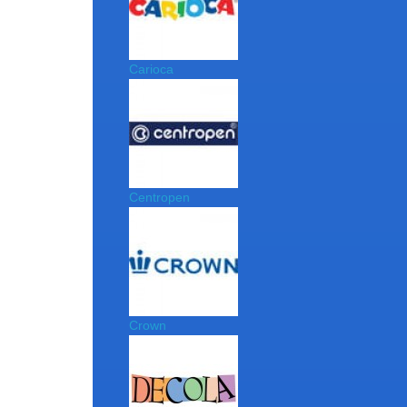
Carioca
Centropen
Crown