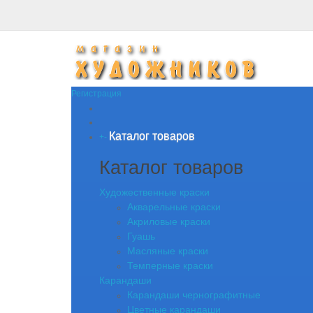
Регистрация
Каталог товаров
+
-
Каталог товаров
Художественные краски
Акварельные краски
Акриловые краски
Гуашь
Масляные краски
Темперные краски
Карандаши
Карандаши чернографитные
Цветные карандаши