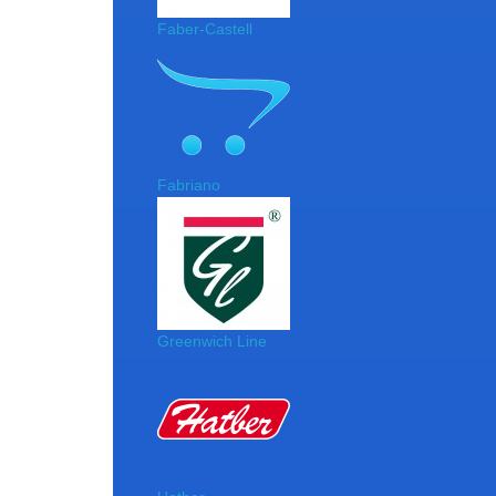
Faber-Castell
Fabriano
Greenwich Line