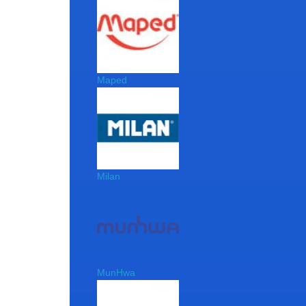
Maped
Milan
MunHwa