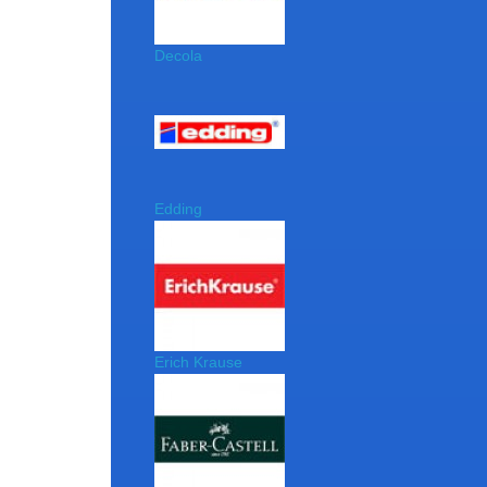
Decola
Edding
Erich Krause