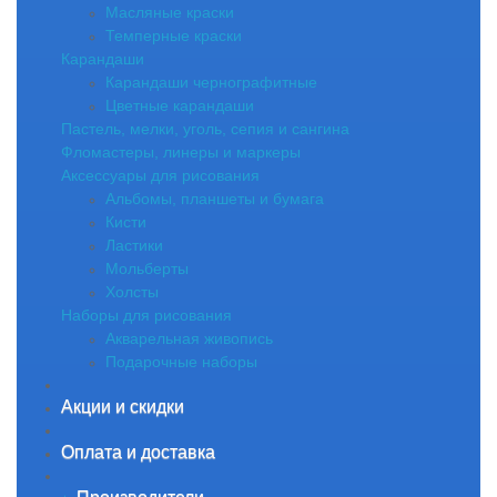
Масляные краски
Темперные краски
Карандаши
Карандаши чернографитные
Цветные карандаши
Пастель, мелки, уголь, сепия и сангина
Фломастеры, линеры и маркеры
Аксессуары для рисования
Альбомы, планшеты и бумага
Кисти
Ластики
Мольберты
Холсты
Наборы для рисования
Акварельная живопись
Подарочные наборы
Акции и скидки
Оплата и доставка