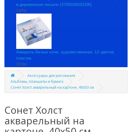
в деревянном пенале (3795036001DK)
7480р.
Акварель Белые ночи, художественная, 12 цветов,
пластик
1319р.
Аксессуары для рисования
Альбомы, планшеты и бумага
Сонет Холст акварельный на картоне, 40x50 см
Сонет Холст
акварельный на
картоне, 40x50 см