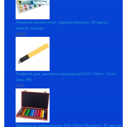
Акварель Белые ночи, художественная, 24 цвета,
кювета, картон
2083р.
Грифели для цанговых карандашей Koh-I-Noor, 12шт.,
2мм, HB
330р.
Карандаши акварельные Koh-I-Noor Mondeluz 36 цветов