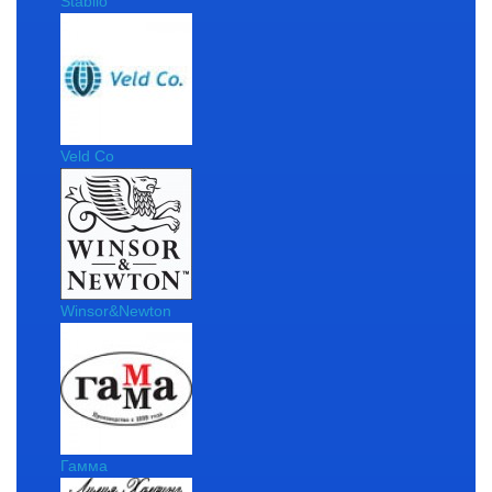
Stabilo
Veld Co
Winsor&Newton
Гамма