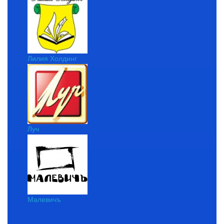
Лилия Холдинг
Луч
Малевичъ