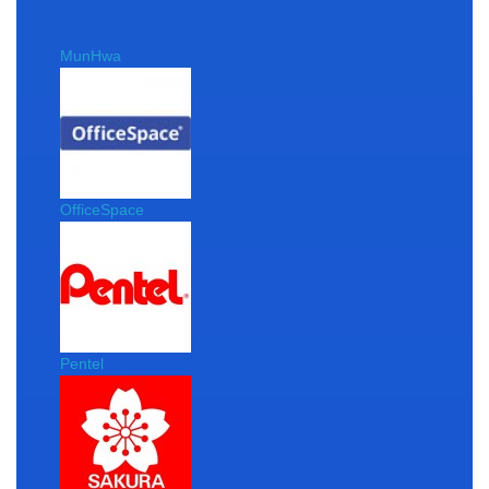
MunHwa
OfficeSpace
Pentel