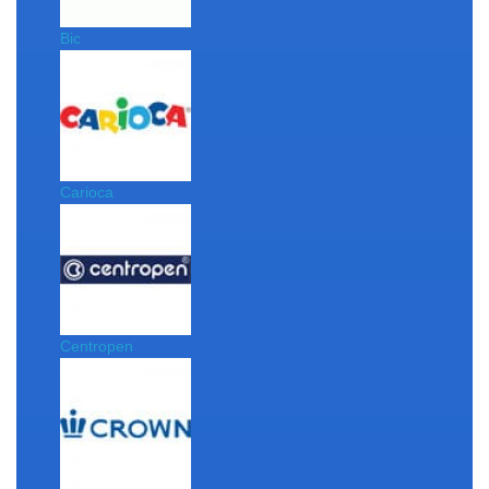
Bic
Carioca
Centropen