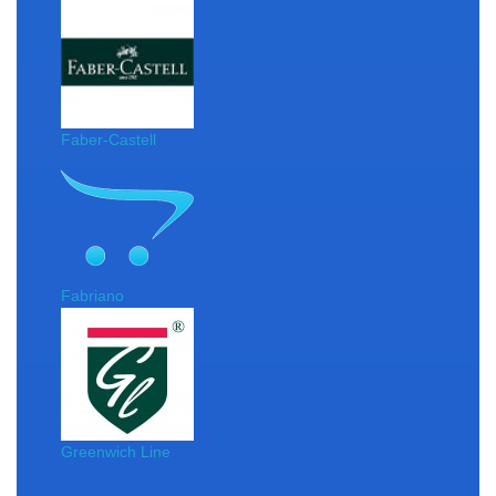
Faber-Castell
Fabriano
Greenwich Line