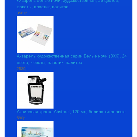
Акварель Белые ночи, художественная, 36 цветов,
кюветы, пластик, палитра
3561р.
Акварель художественная серии Белые ночи (ЗХК), 24
цвета, кюветы, пластик, палитра
2530р.
Акриловая краска Abstract, 120 мл, белила титановые
590р.