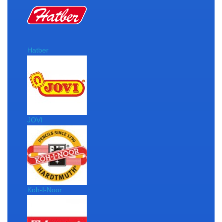
Hatber
JOVI
Koh-I-Noor