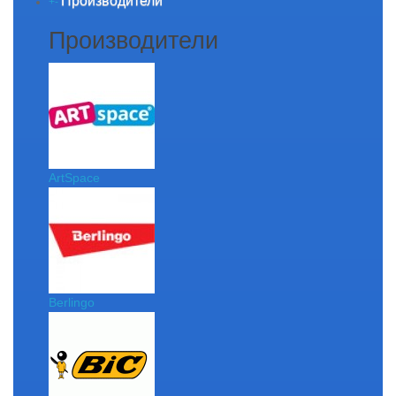
Производители
+
-
Производители
ArtSpace
Berlingo