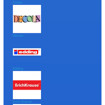
Crown
Decola
Edding
Erich Krause