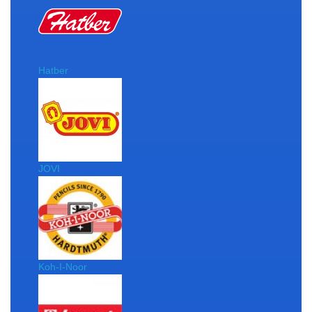
Hatber
JOVI
Koh-I-Noor