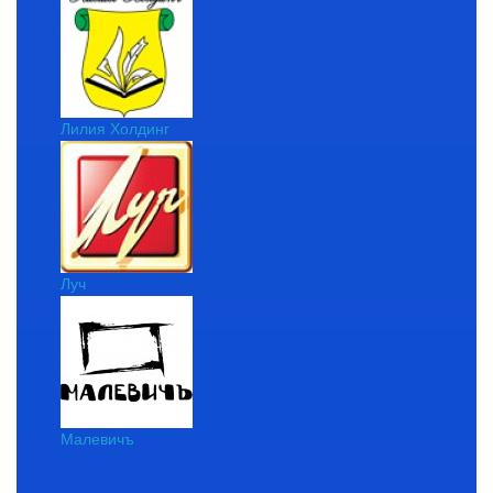
Лилия Холдинг
Луч
Малевичъ