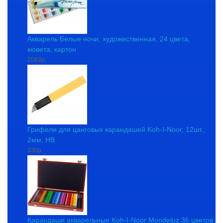
Акварель Белые ночи, художественная, 24 цвета,
кювета, картон
2083р.
Грифели для цанговых карандашей Koh-I-Noor, 12шт.,
2мм, HB
330р.
Карандаши акварельные Koh-I-Noor Mondeluz 36 цветов