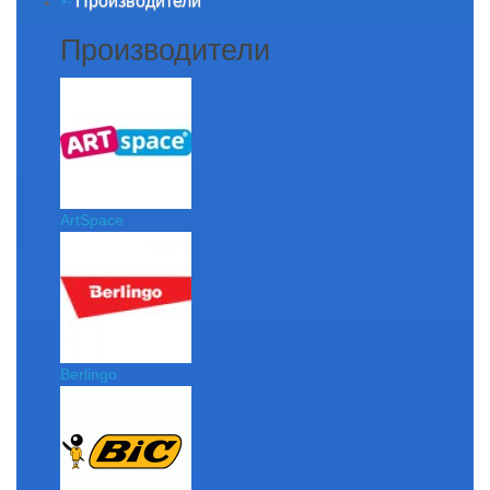
Производители
+
-
Производители
ArtSpace
Berlingo