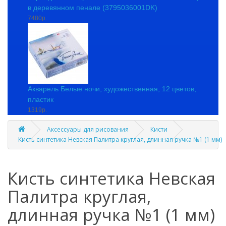
в деревянном пенале (3795036001DK)
7480р.
Акварель Белые ночи, художественная, 12 цветов,
пластик
1319р.
Аксессуары для рисования
Кисти
Кисть синтетика Невская Палитра круглая, длинная ручка №1 (1 мм)
Кисть синтетика Невская
Палитра круглая,
длинная ручка №1 (1 мм)