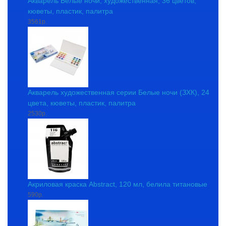
Акварель Белые ночи, художественная, 36 цветов,
кюветы, пластик, палитра
3561р.
Акварель художественная серии Белые ночи (ЗХК), 24
цвета, кюветы, пластик, палитра
2530р.
Акриловая краска Abstract, 120 мл, белила титановые
590р.