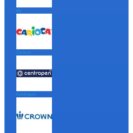
Bic
Carioca
Centropen