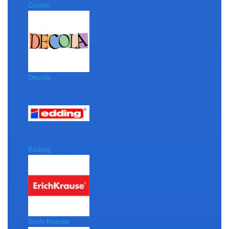
Crown
Decola
Edding
Erich Krause