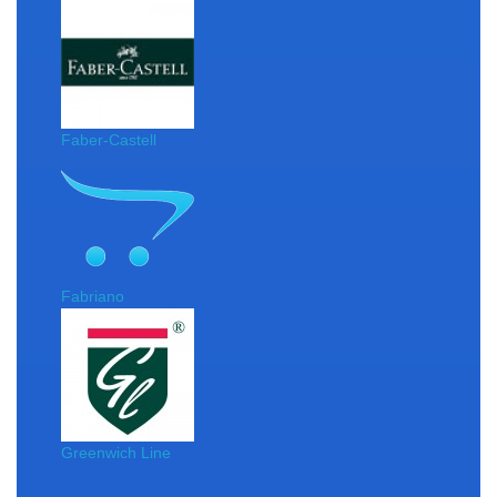
Faber-Castell
Fabriano
Greenwich Line