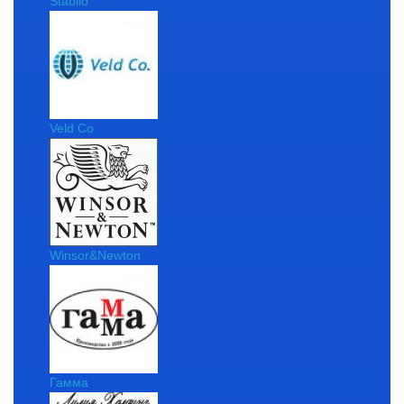
Stabilo
Veld Co
Winsor&Newton
Гамма