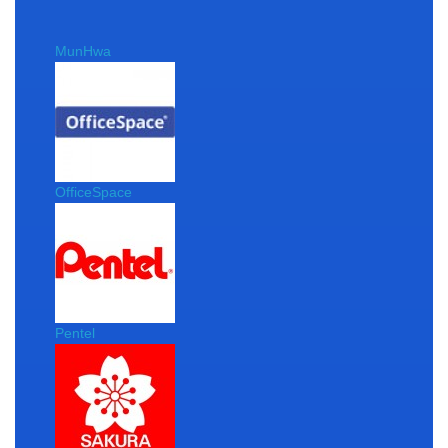
MunHwa
OfficeSpace
Pentel