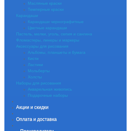
Масляные краски
Темперные краски
Карандаши
Карандаши чернографитные
Цветные карандаши
Пастель, мелки, уголь, сепия и сангина
Фломастеры, линеры и маркеры
Аксессуары для рисования
Альбомы, планшеты и бумага
Кисти
Ластики
Мольберты
Холсты
Наборы для рисования
Акварельная живопись
Подарочные наборы
Акции и скидки
Оплата и доставка