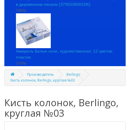
в деревянном пенале (3795036001DK)
7480р.
Акварель Белые ночи, художественная, 12 цветов,
пластик
1319р.
Производитель
Berlingo
Кисть колонок, Berlingo, круглая №03
Кисть колонок, Berlingo,
круглая №03