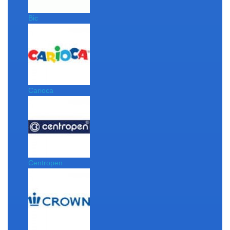
Bic
Carioca
Centropen