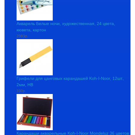
Акварель Белые ночи, художественная, 24 цвета,
кювета, картон
2083р.
Грифели для цанговых карандашей Koh-I-Noor, 12шт.,
2мм, HB
330р.
Карандаши акварельные Koh-I-Noor Mondeluz 36 цветов