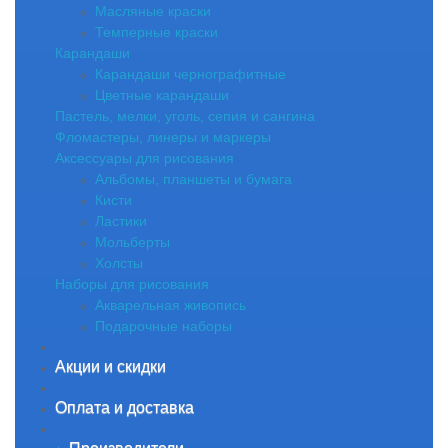
Масляные краски
Темперные краски
Карандаши
Карандаши чернографитные
Цветные карандаши
Пастель, мелки, уголь, сепия и сангина
Фломастеры, линеры и маркеры
Аксессуары для рисования
Альбомы, планшеты и бумага
Кисти
Ластики
Мольберты
Холсты
Наборы для рисования
Акварельная живопись
Подарочные наборы
Акции и скидки
Оплата и доставка