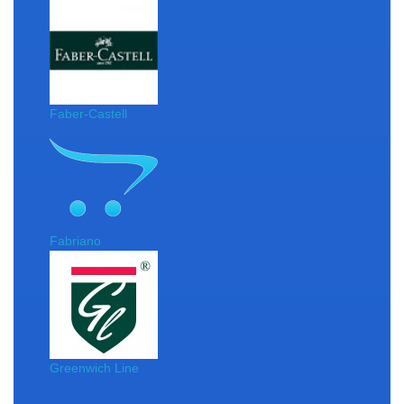
Faber-Castell
Fabriano
Greenwich Line