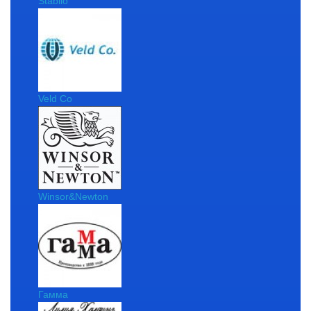
Stabilo
Veld Co
Winsor&Newton
Гамма