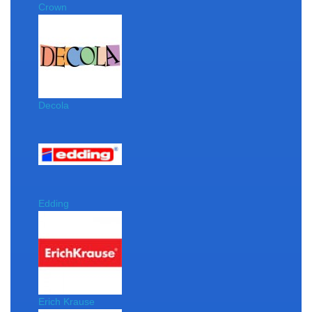
Crown
Decola
Edding
Erich Krause