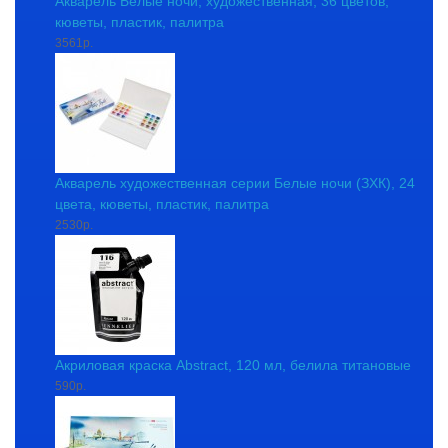
Акварель Белые ночи, художественная, 36 цветов,
кюветы, пластик, палитра
3561р.
Акварель художественная серии Белые ночи (ЗХК), 24
цвета, кюветы, пластик, палитра
2530р.
Акриловая краска Abstract, 120 мл, белила титановые
590р.