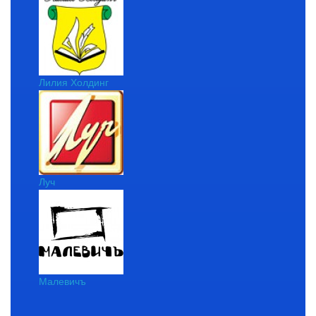
Лилия Холдинг
Луч
Малевичъ