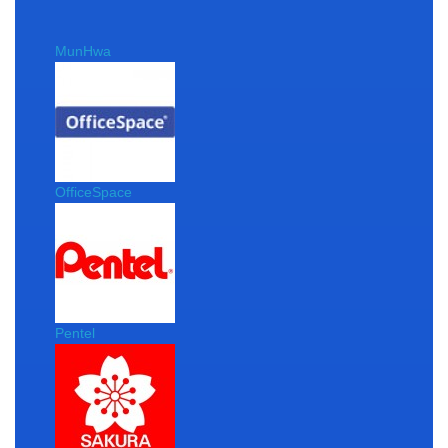
MunHwa
OfficeSpace
Pentel