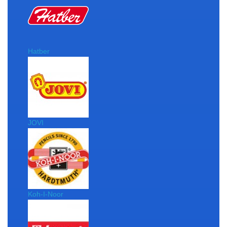
Hatber
JOVI
Koh-I-Noor