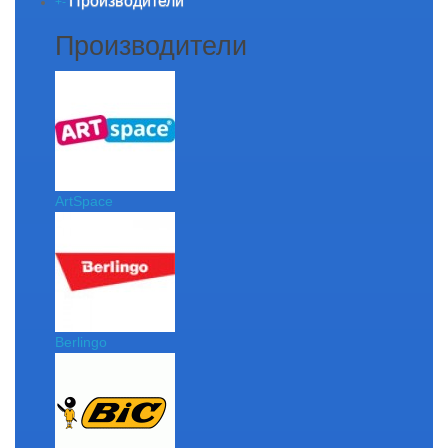
Производители
+
-
Производители
ArtSpace
Berlingo