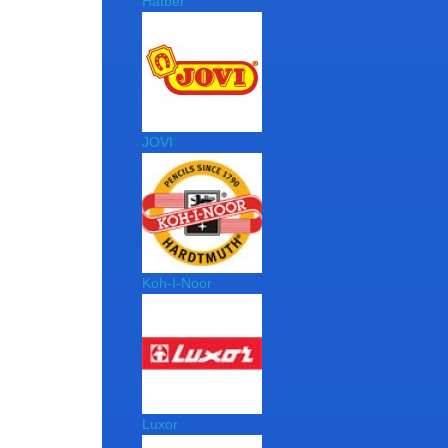
Hatber
JOVI
Koh-I-Noor
Luxor