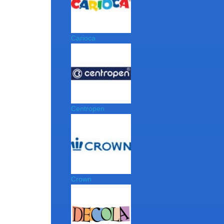
Carioca
Centropen
Crown