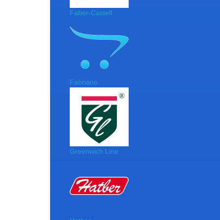
Faber-Castell
Fabriano
Greenwich Line