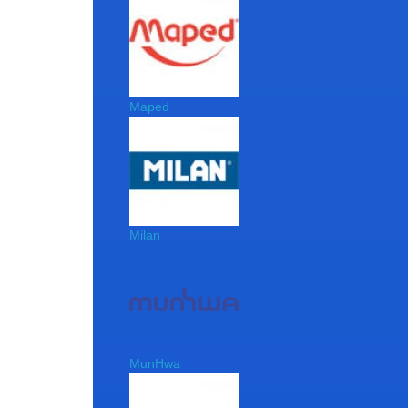
Maped
Milan
MunHwa