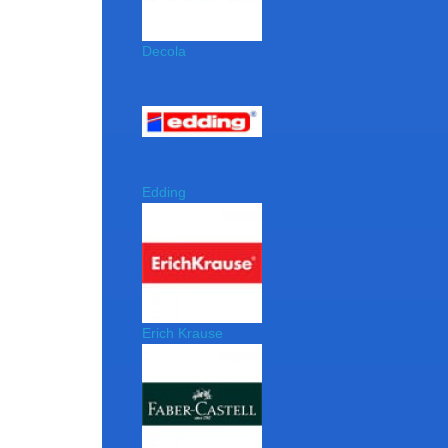
Decola
Edding
Erich Krause