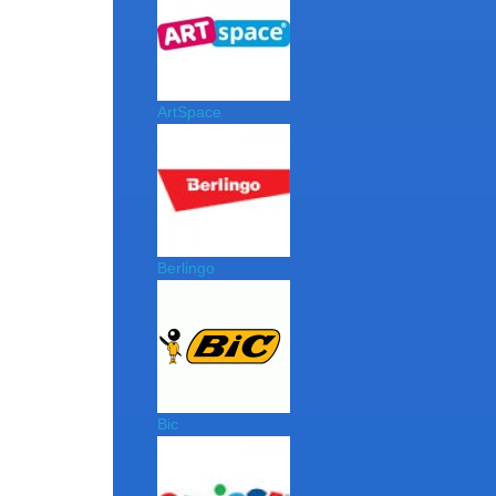
ArtSpace
Berlingo
Bic