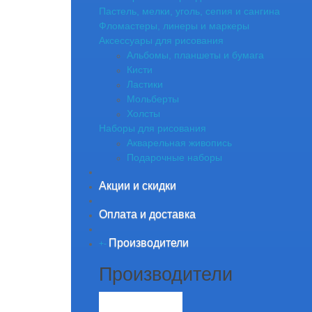
Пастель, мелки, уголь, сепия и сангина
Фломастеры, линеры и маркеры
Аксессуары для рисования
Альбомы, планшеты и бумага
Кисти
Ластики
Мольберты
Холсты
Наборы для рисования
Акварельная живопись
Подарочные наборы
Акции и скидки
Оплата и доставка
Производители
+
-
Производители