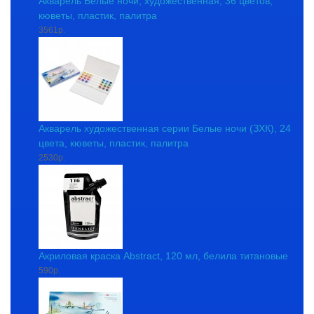
Акварель Белые ночи, художественная, 36 цветов,
кюветы, пластик, палитра
3561р.
Акварель художественная серии Белые ночи (ЗХК), 24
цвета, кюветы, пластик, палитра
2530р.
Акриловая краска Abstract, 120 мл, белила титановые
590р.