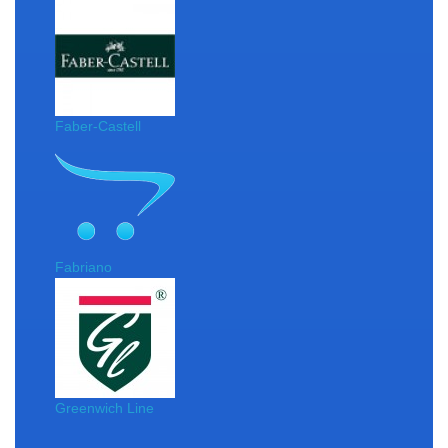
Faber-Castell
Fabriano
Greenwich Line