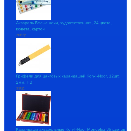
Акварель Белые ночи, художественная, 24 цвета,
кювета, картон
2083р.
Грифели для цанговых карандашей Koh-I-Noor, 12шт.,
2мм, HB
330р.
Карандаши акварельные Koh-I-Noor Mondeluz 36 цветов