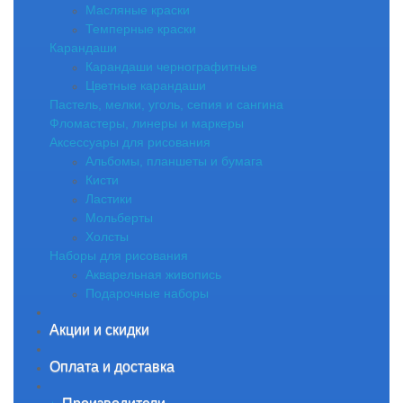
Масляные краски
Темперные краски
Карандаши
Карандаши чернографитные
Цветные карандаши
Пастель, мелки, уголь, сепия и сангина
Фломастеры, линеры и маркеры
Аксессуары для рисования
Альбомы, планшеты и бумага
Кисти
Ластики
Мольберты
Холсты
Наборы для рисования
Акварельная живопись
Подарочные наборы
Акции и скидки
Оплата и доставка