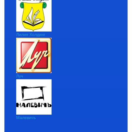
Лилия Холдинг
Луч
Малевичъ