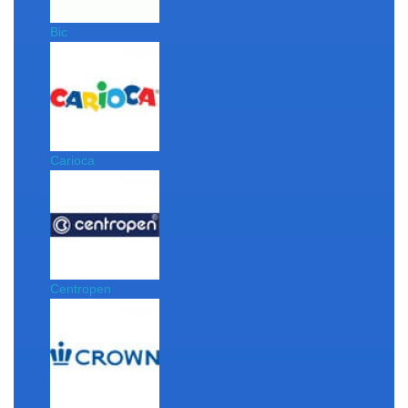
Bic
Carioca
Centropen