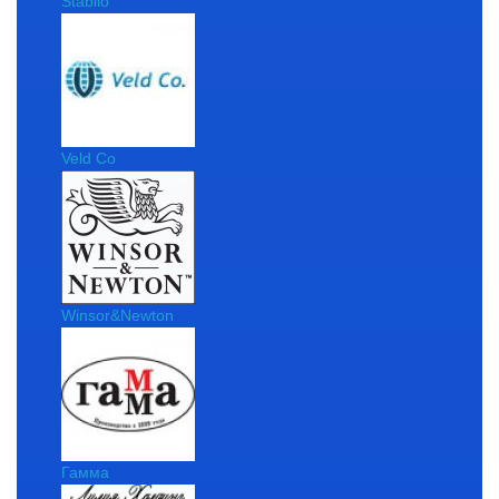
Stabilo
Veld Co
Winsor&Newton
Гамма