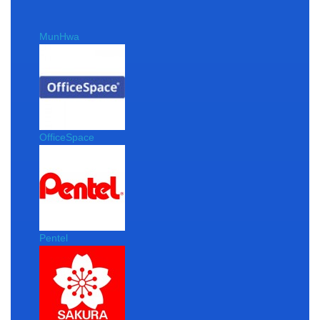
MunHwa
OfficeSpace
Pentel