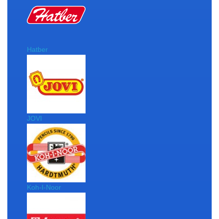
Hatber
JOVI
Koh-I-Noor