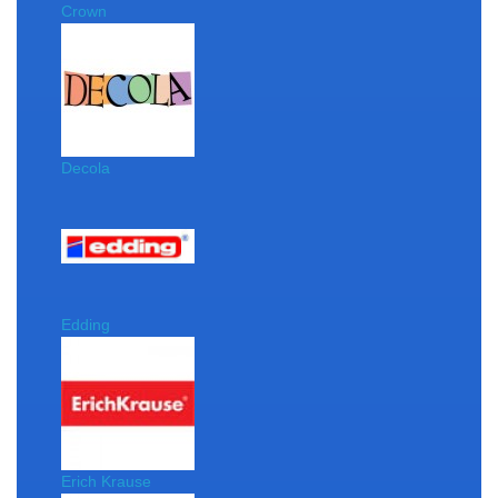
Crown
Decola
Edding
Erich Krause