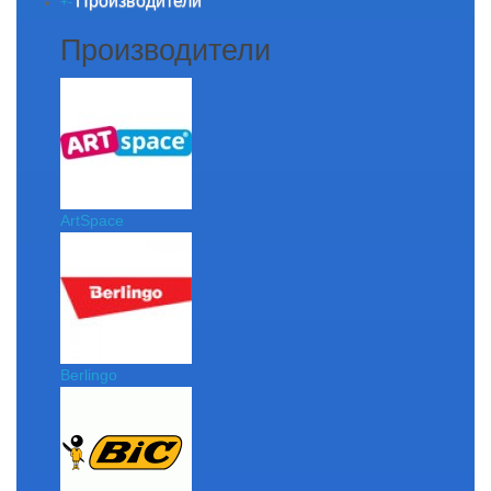
Производители
+
-
Производители
ArtSpace
Berlingo