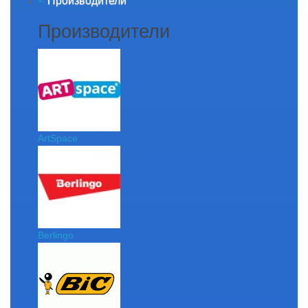
Производители
+
-
Производители
ArtSpace
Berlingo