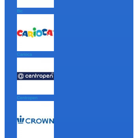
Bic
Carioca
Centropen