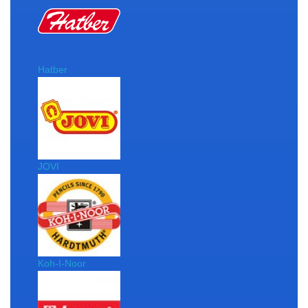
Hatber
JOVI
Koh-I-Noor