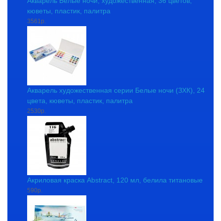
Акварель Белые ночи, художественная, 36 цветов,
кюветы, пластик, палитра
3561р.
Акварель художественная серии Белые ночи (ЗХК), 24
цвета, кюветы, пластик, палитра
2530р.
Акриловая краска Abstract, 120 мл, белила титановые
590р.