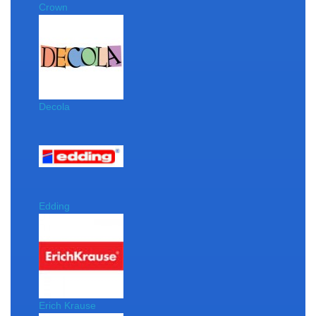
Crown
Decola
Edding
Erich Krause