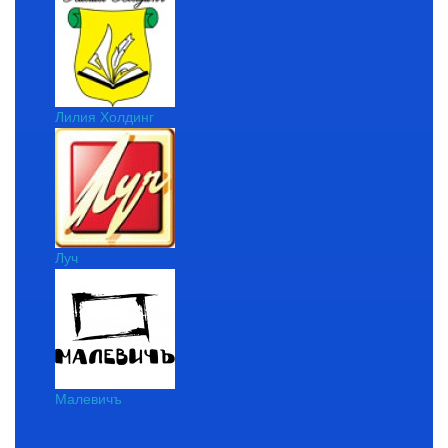
Лилия Холдинг
Луч
Малевичъ