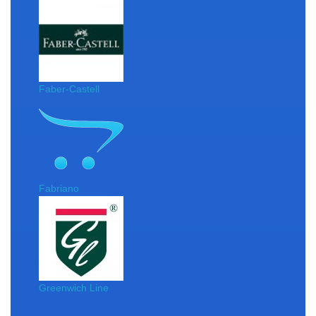
Faber-Castell
Fabriano
Greenwich Line