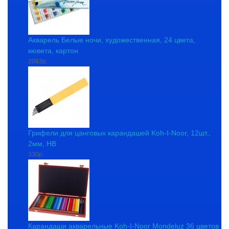
Акварель Белые ночи, художественная, 24 цвета,
кювета, картон
2083р.
Грифели для цанговых карандашей Koh-I-Noor, 12шт.,
2мм, HB
330р.
Карандаши акварельные Koh-I-Noor Mondeluz 36 цветов