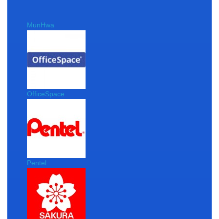
MunHwa
OfficeSpace
Pentel