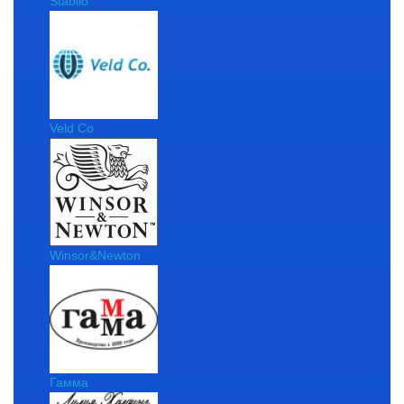
Stabilo
Veld Co
Winsor&Newton
Гамма