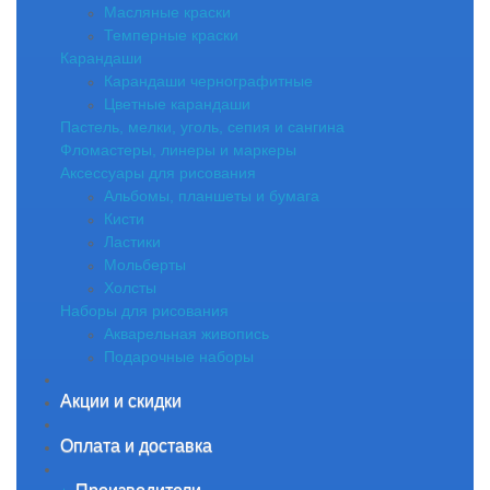
Масляные краски
Темперные краски
Карандаши
Карандаши чернографитные
Цветные карандаши
Пастель, мелки, уголь, сепия и сангина
Фломастеры, линеры и маркеры
Аксессуары для рисования
Альбомы, планшеты и бумага
Кисти
Ластики
Мольберты
Холсты
Наборы для рисования
Акварельная живопись
Подарочные наборы
Акции и скидки
Оплата и доставка