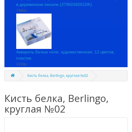
в деревянном пенале (3795036001DK)
7480р.
Акварель Белые ночи, художественная, 12 цветов,
пластик
1319р.
Кисть белка, Berlingo, круглая №02
Кисть белка, Berlingo,
круглая №02