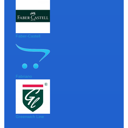
Faber-Castell
Fabriano
Greenwich Line