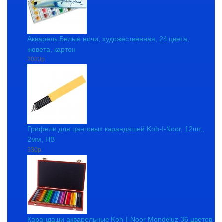
Акварель Белые ночи, художественная, 24 цвета,
кювета, картон
2083р.
Грифели для цанговых карандашей Koh-I-Noor, 12шт.,
2мм, HB
330р.
Карандаши акварельные Koh-I-Noor Mondeluz 36 цветов