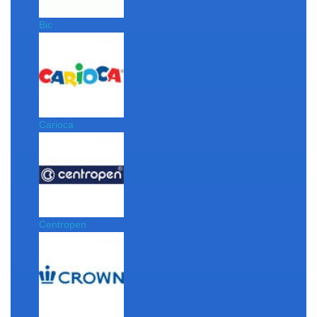
Bic
Carioca
Centropen