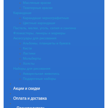
Масляные краски
Темперные краски
Карандаши
Карандаши чернографитные
Цветные карандаши
Пастель, мелки, уголь, сепия и сангина
Фломастеры, линеры и маркеры
Аксессуары для рисования
Альбомы, планшеты и бумага
Кисти
Ластики
Мольберты
Холсты
Наборы для рисования
Акварельная живопись
Подарочные наборы
Акции и скидки
Оплата и доставка