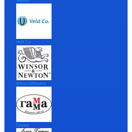
Stabilo
Veld Co
Winsor&Newton
Гамма