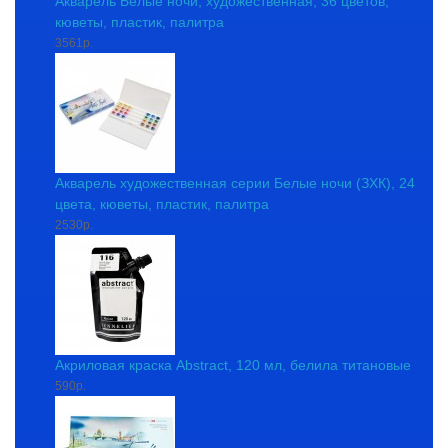
Акварель Белые ночи, художественная, 36 цветов,
кюветы, пластик, палитра
3561р.
Акварель художественная серии Белые ночи (ЗХК), 24
цвета, кюветы, пластик, палитра
2530р.
Акриловая краска Abstract, 120 мл, белила титановые
590р.