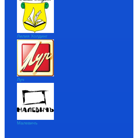
Лилия Холдинг
Луч
Малевичъ