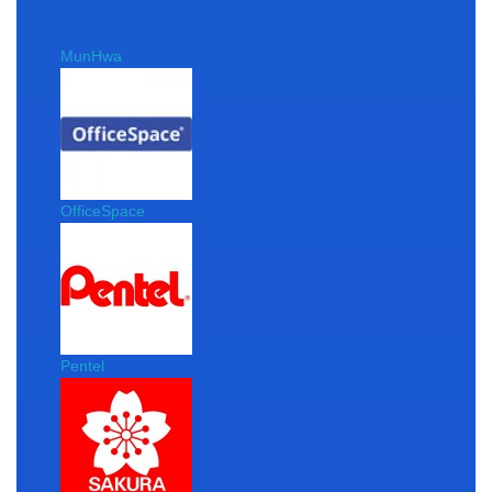
MunHwa
OfficeSpace
Pentel