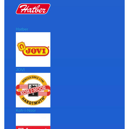
Hatber
JOVI
Koh-I-Noor