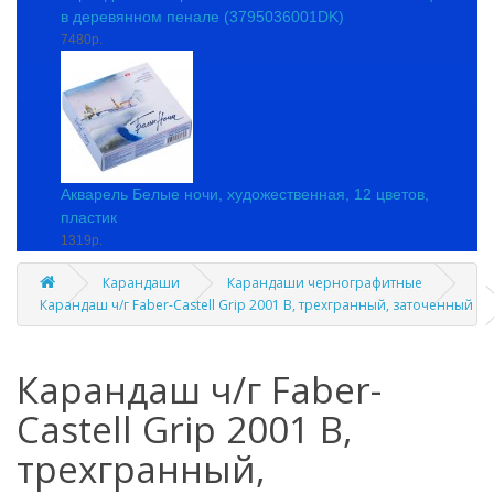
в деревянном пенале (3795036001DK)
7480р.
Акварель Белые ночи, художественная, 12 цветов,
пластик
1319р.
Карандаши
Карандаши чернографитные
Карандаш ч/г Faber-Castell Grip 2001 B, трехгранный, заточенный
Карандаш ч/г Faber-
Castell Grip 2001 B,
трехгранный,