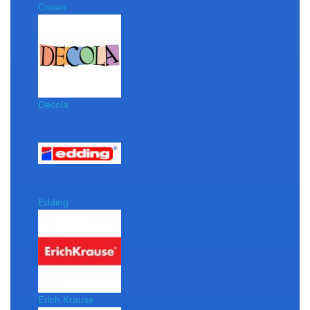
Crown
Decola
Edding
Erich Krause