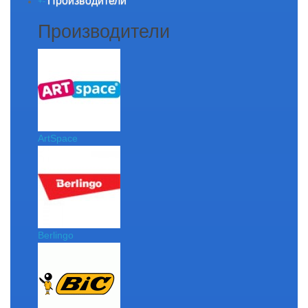
Производители
+
-
Производители
ArtSpace
Berlingo