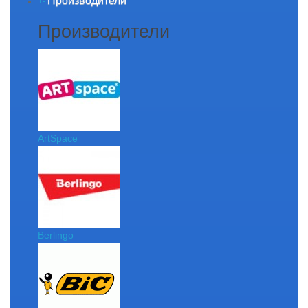
Производители
+
-
Производители
ArtSpace
Berlingo