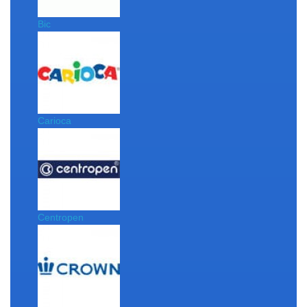
Bic
Carioca
Centropen