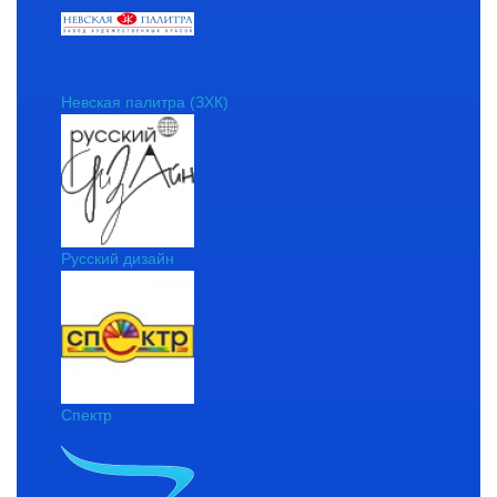
Невская палитра (ЗХК)
Русский дизайн
Спектр