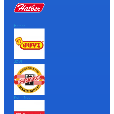
Hatber
JOVI
Koh-I-Noor