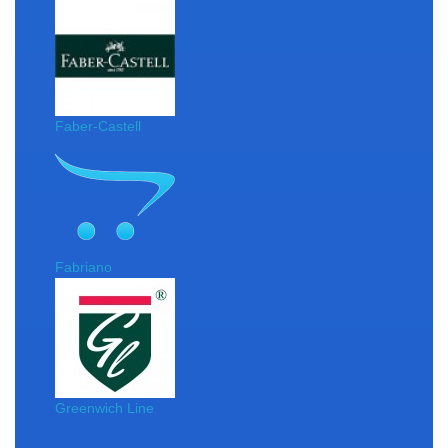
Faber-Castell
Fabriano
Greenwich Line