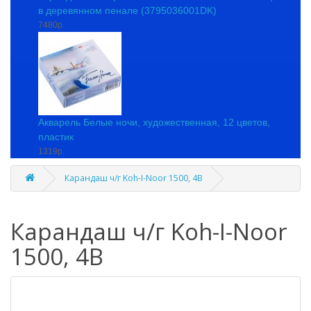
в деревянном пенале (3795036001DK)
7480р.
Акварель Белые ночи, художественная, 12 цветов,
пластик
1319р.
Карандаш ч/г Koh-I-Noor 1500, 4В
Карандаш ч/г Koh-I-Noor
1500, 4В