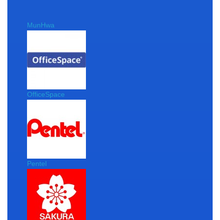
MunHwa
OfficeSpace
Pentel