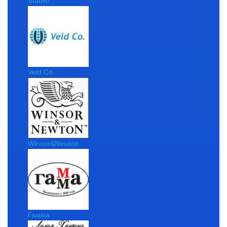
Stabilo
Veld Co
Winsor&Newton
Гамма