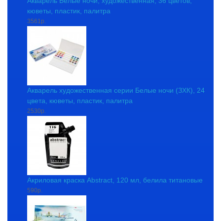
Акварель Белые ночи, художественная, 36 цветов,
кюветы, пластик, палитра
3561р.
Акварель художественная серии Белые ночи (ЗХК), 24
цвета, кюветы, пластик, палитра
2530р.
Акриловая краска Abstract, 120 мл, белила титановые
590р.