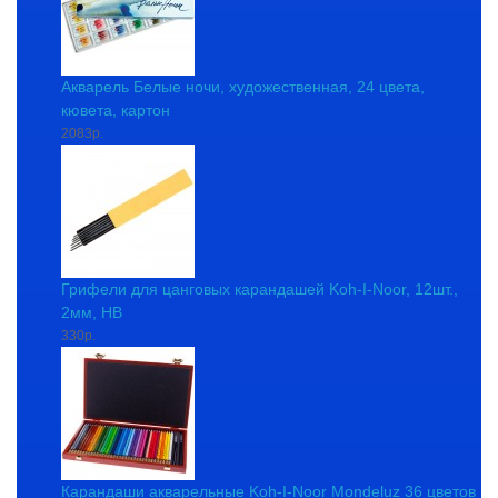
Акварель Белые ночи, художественная, 24 цвета,
кювета, картон
2083р.
Грифели для цанговых карандашей Koh-I-Noor, 12шт.,
2мм, HB
330р.
Карандаши акварельные Koh-I-Noor Mondeluz 36 цветов