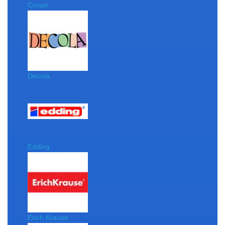
Crown
Decola
Edding
Erich Krause