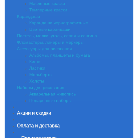
Масляные краски
Темперные краски
Карандаши
Карандаши чернографитные
Цветные карандаши
Пастель, мелки, уголь, сепия и сангина
Фломастеры, линеры и маркеры
Аксессуары для рисования
Альбомы, планшеты и бумага
Кисти
Ластики
Мольберты
Холсты
Наборы для рисования
Акварельная живопись
Подарочные наборы
Акции и скидки
Оплата и доставка