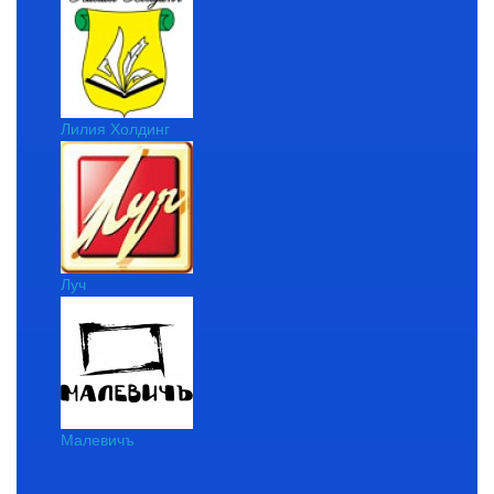
Лилия Холдинг
Луч
Малевичъ