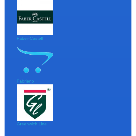
Faber-Castell
Fabriano
Greenwich Line