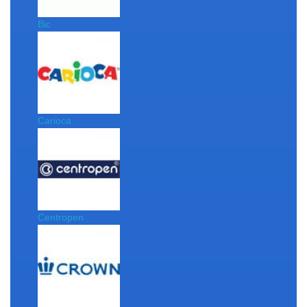
Bic
Carioca
Centropen