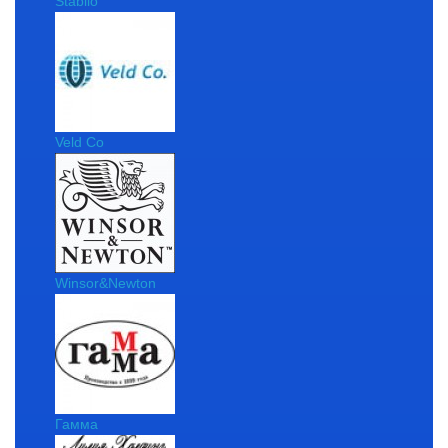
Stabilo
Veld Co
Winsor&Newton
Гамма