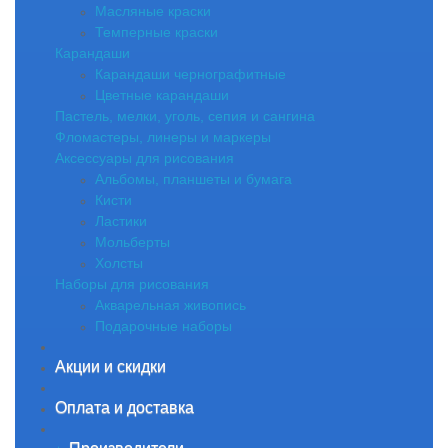
Масляные краски
Темперные краски
Карандаши
Карандаши чернографитные
Цветные карандаши
Пастель, мелки, уголь, сепия и сангина
Фломастеры, линеры и маркеры
Аксессуары для рисования
Альбомы, планшеты и бумага
Кисти
Ластики
Мольберты
Холсты
Наборы для рисования
Акварельная живопись
Подарочные наборы
Акции и скидки
Оплата и доставка