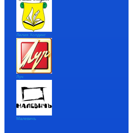
Лилия Холдинг
Луч
Малевичъ