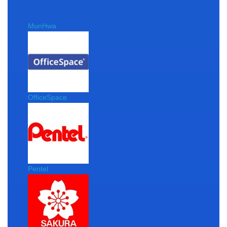
MunHwa
OfficeSpace
Pentel