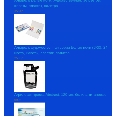
Акварель Белые ночи, художественная, 36 цветов,
кюветы, пластик, палитра
3561р.
Акварель художественная серии Белые ночи (ЗХК), 24
цвета, кюветы, пластик, палитра
2530р.
Акриловая краска Abstract, 120 мл, белила титановые
590р.