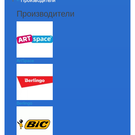
Производители
+
-
Производители
ArtSpace
Berlingo