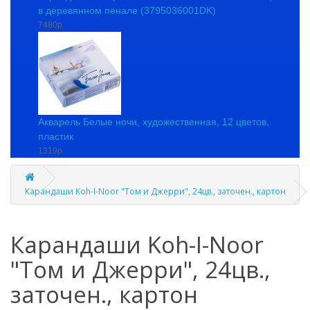
в деревянном пенале (3795036001DK)
7480р.
Акварель Белые ночи, художественная, 12 цветов,
пластик
1319р.
Карандаши Koh-I-Noor "Том и Джерри", 24цв., заточен., картон
Карандаши Koh-I-Noor
"Том и Джерри", 24цв.,
заточен., картон