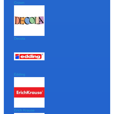
Crown
Decola
Edding
Erich Krause