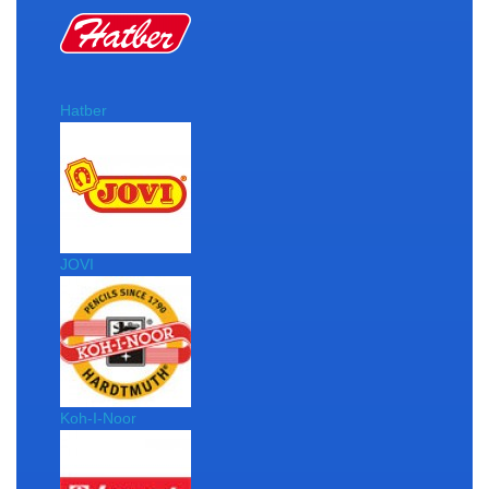
Hatber
JOVI
Koh-I-Noor