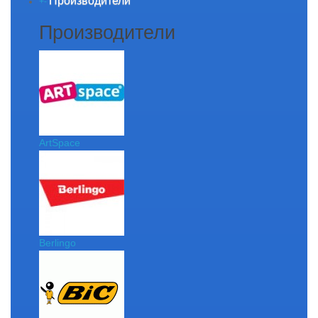
Производители
+
-
Производители
ArtSpace
Berlingo