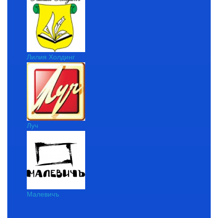
Лилия Холдинг
Луч
Малевичъ