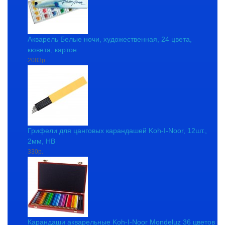
Акварель Белые ночи, художественная, 24 цвета,
кювета, картон
2083р.
Грифели для цанговых карандашей Koh-I-Noor, 12шт.,
2мм, HB
330р.
Карандаши акварельные Koh-I-Noor Mondeluz 36 цветов