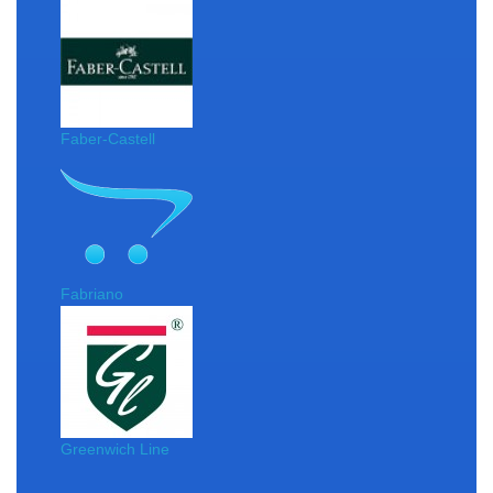
Faber-Castell
Fabriano
Greenwich Line