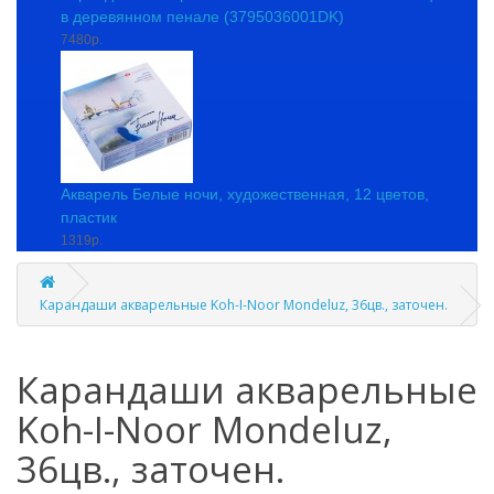
в деревянном пенале (3795036001DK)
7480р.
Акварель Белые ночи, художественная, 12 цветов,
пластик
1319р.
Карандаши акварельные Koh-I-Noor Mondeluz, 36цв., заточен.
Карандаши акварельные
Koh-I-Noor Mondeluz,
36цв., заточен.