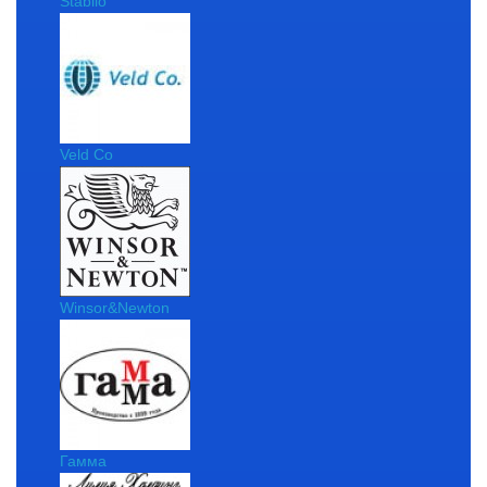
Stabilo
Veld Co
Winsor&Newton
Гамма