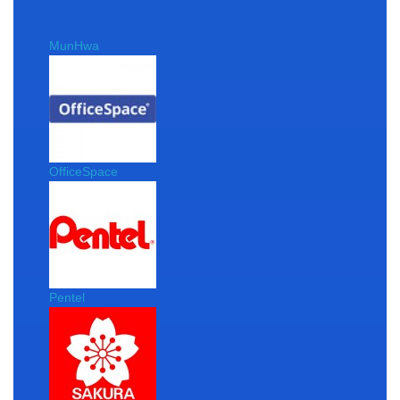
MunHwa
OfficeSpace
Pentel