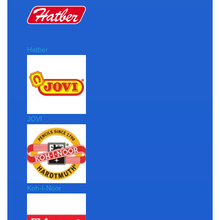
Hatber
JOVI
Koh-I-Noor