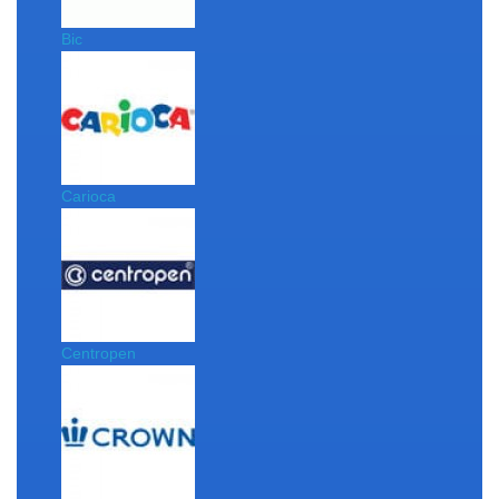
Bic
Carioca
Centropen