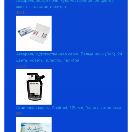
Акварель Белые ночи, художественная, 36 цветов,
кюветы, пластик, палитра
3561р.
Акварель художественная серии Белые ночи (ЗХК), 24
цвета, кюветы, пластик, палитра
2530р.
Акриловая краска Abstract, 120 мл, белила титановые
590р.