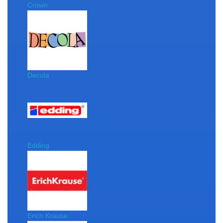
Crown
Decola
Edding
Erich Krause