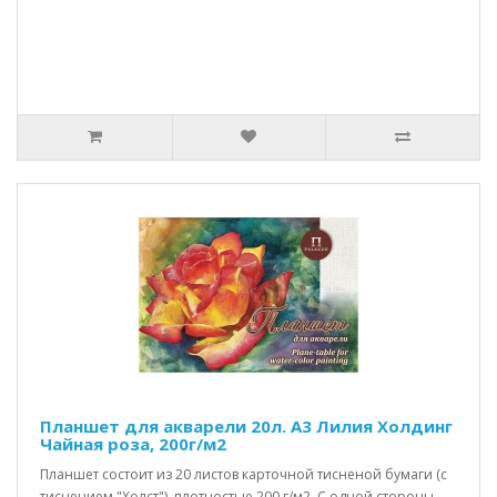
Планшет для акварели 20л. А3 Лилия Холдинг
Чайная роза, 200г/м2
Планшет состоит из 20 листов карточной тисненой бумаги (с
тиснением "Холст"), плотностью 200 г/м2. C одной стороны