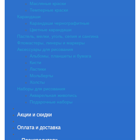
Масляные краски
Темперные краски
Карандаши
Карандаши чернографитные
Цветные карандаши
Пастель, мелки, уголь, сепия и сангина
Фломастеры, линеры и маркеры
Аксессуары для рисования
Альбомы, планшеты и бумага
Кисти
Ластики
Мольберты
Холсты
Наборы для рисования
Акварельная живопись
Подарочные наборы
Акции и скидки
Оплата и доставка