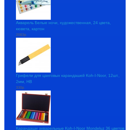
Акварель Белые ночи, художественная, 24 цвета,
кювета, картон
2083р.
Грифели для цанговых карандашей Koh-I-Noor, 12шт.,
2мм, HB
330р.
Карандаши акварельные Koh-I-Noor Mondeluz 36 цветов