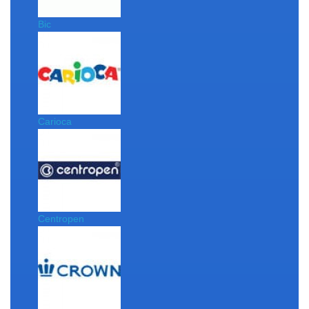
Bic
Carioca
Centropen