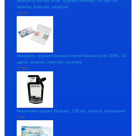
Акварель Белые ночи, художественная, 36 цветов,
кюветы, пластик, палитра
3561р.
Акварель художественная серии Белые ночи (ЗХК), 24
цвета, кюветы, пластик, палитра
2530р.
Акриловая краска Abstract, 120 мл, белила титановые
590р.