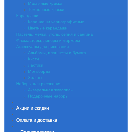
Масляные краски
Темперные краски
Карандаши
Карандаши чернографитные
Цветные карандаши
Пастель, мелки, уголь, сепия и сангина
Фломастеры, линеры и маркеры
Аксессуары для рисования
Альбомы, планшеты и бумага
Кисти
Ластики
Мольберты
Холсты
Наборы для рисования
Акварельная живопись
Подарочные наборы
Акции и скидки
Оплата и доставка