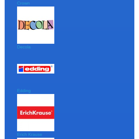
Crown
Decola
Edding
Erich Krause