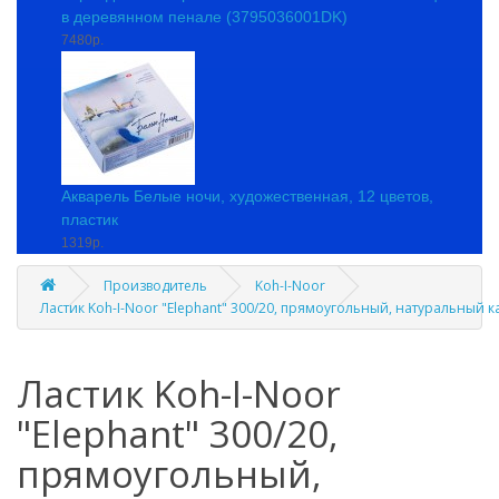
в деревянном пенале (3795036001DK)
7480р.
Акварель Белые ночи, художественная, 12 цветов,
пластик
1319р.
Производитель
Koh-I-Noor
Ластик Koh-I-Noor "Elephant" 300/20, прямоугольный, натуральный 
Ластик Koh-I-Noor
"Elephant" 300/20,
прямоугольный,