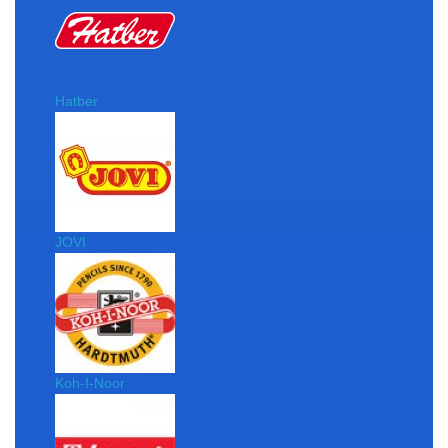
Hatber
JOVI
Koh-I-Noor