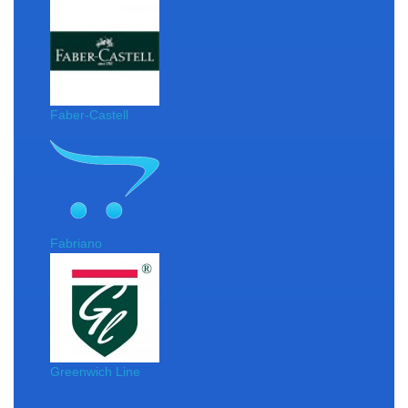
Faber-Castell
Fabriano
Greenwich Line