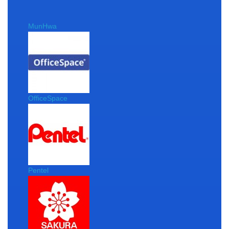
MunHwa
OfficeSpace
Pentel