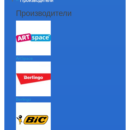
Производители
+
-
Производители
ArtSpace
Berlingo