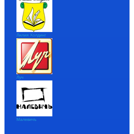
Лилия Холдинг
Луч
Малевичъ