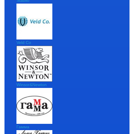
Stabilo
Veld Co
Winsor&Newton
Гамма