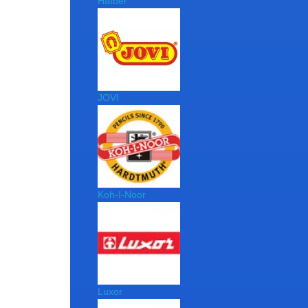
Hatber
JOVI
Koh-I-Noor
Luxor