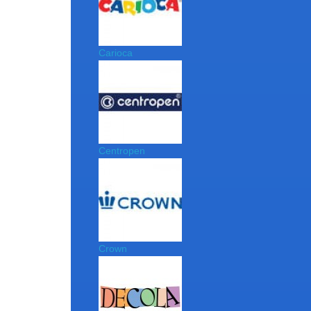
Carioca
Centropen
Crown