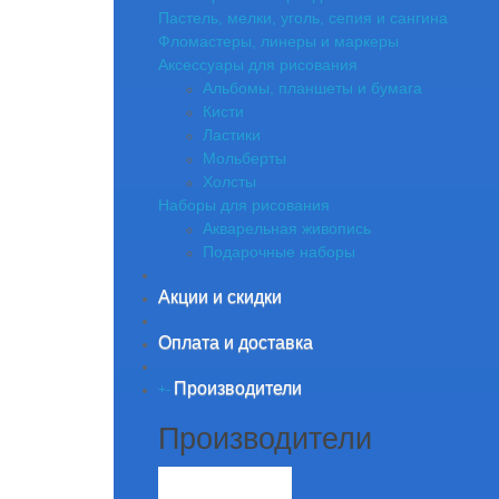
Пастель, мелки, уголь, сепия и сангина
Фломастеры, линеры и маркеры
Аксессуары для рисования
Альбомы, планшеты и бумага
Кисти
Ластики
Мольберты
Холсты
Наборы для рисования
Акварельная живопись
Подарочные наборы
Акции и скидки
Оплата и доставка
Производители
+
-
Производители