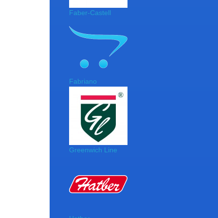
Faber-Castell
Fabriano
Greenwich Line