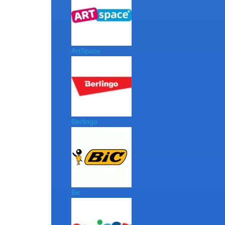
ArtSpace
Berlingo
Bic