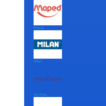
Maped
Milan
MunHwa