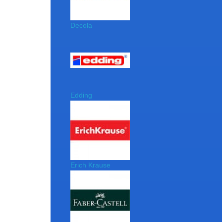
Decola
Edding
Erich Krause