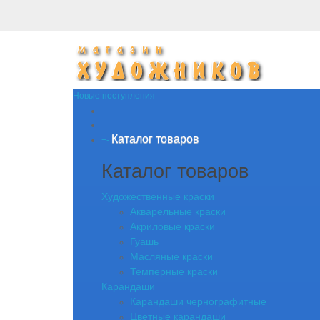
Новые поступления
Каталог товаров
+
-
Каталог товаров
Художественные краски
Акварельные краски
Акриловые краски
Гуашь
Масляные краски
Темперные краски
Карандаши
Карандаши чернографитные
Цветные карандаши