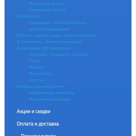
Масляные краски
Темперные краски
Карандаши
Карандаши чернографитные
Цветные карандаши
Пастель, мелки, уголь, сепия и сангина
Фломастеры, линеры и маркеры
Аксессуары для рисования
Альбомы, планшеты и бумага
Кисти
Ластики
Мольберты
Холсты
Наборы для рисования
Акварельная живопись
Подарочные наборы
Акции и скидки
Оплата и доставка