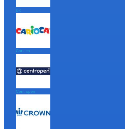
Bic
Carioca
Centropen