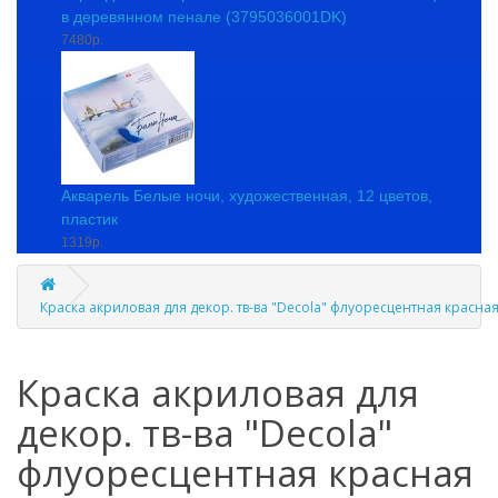
в деревянном пенале (3795036001DK)
7480р.
Акварель Белые ночи, художественная, 12 цветов,
пластик
1319р.
Краска акриловая для декор. тв-ва "Decola" флуоресцентная красная
Краска акриловая для
декор. тв-ва "Decola"
флуоресцентная красная