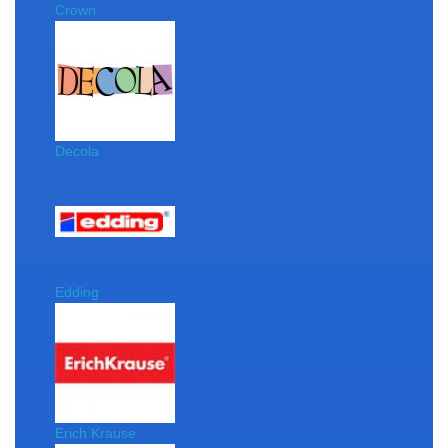
Crown
Decola
Edding
Erich Krause