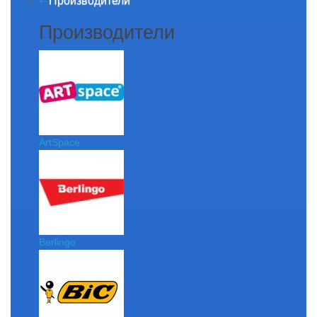
Производители
+
-
Производители
ArtSpace
Berlingo