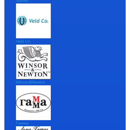
Stabilo
Veld Co
Winsor&Newton
Гамма