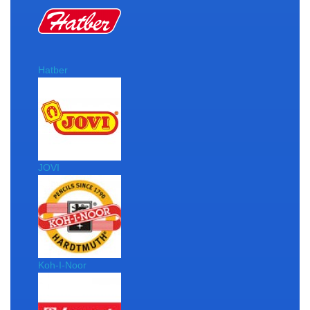
Hatber
JOVI
Koh-I-Noor