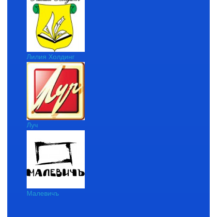
Лилия Холдинг
Луч
Малевичъ