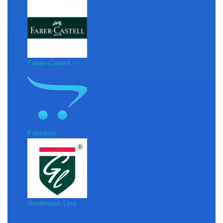
Faber-Castell
Fabriano
Greenwich Line