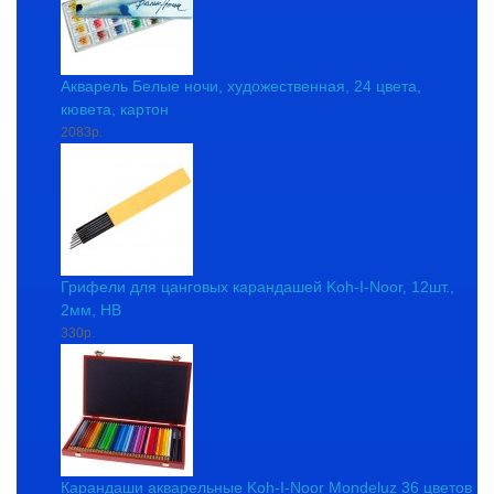
Акварель Белые ночи, художественная, 24 цвета,
кювета, картон
2083р.
Грифели для цанговых карандашей Koh-I-Noor, 12шт.,
2мм, HB
330р.
Карандаши акварельные Koh-I-Noor Mondeluz 36 цветов