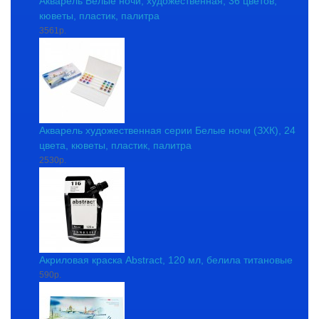
Акварель Белые ночи, художественная, 36 цветов,
кюветы, пластик, палитра
3561р.
Акварель художественная серии Белые ночи (ЗХК), 24
цвета, кюветы, пластик, палитра
2530р.
Акриловая краска Abstract, 120 мл, белила титановые
590р.