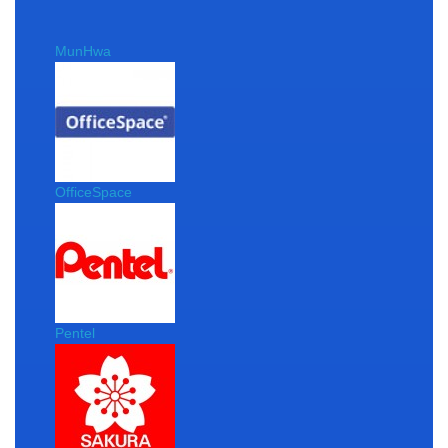
MunHwa
OfficeSpace
Pentel