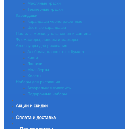
Масляные краски
Темперные краски
Карандаши
Карандаши чернографитные
Цветные карандаши
Пастель, мелки, уголь, сепия и сангина
Фломастеры, линеры и маркеры
Аксессуары для рисования
Альбомы, планшеты и бумага
Кисти
Ластики
Мольберты
Холсты
Наборы для рисования
Акварельная живопись
Подарочные наборы
Акции и скидки
Оплата и доставка