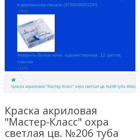
в деревянном пенале (3795036001DK)
7480р.
Акварель Белые ночи, художественная, 12 цветов,
пластик
1319р.
Краска акриловая "Мастер-Класс" охра светлая цв. №206 туба 46мл
Краска акриловая
"Мастер-Класс" охра
светлая цв. №206 туба