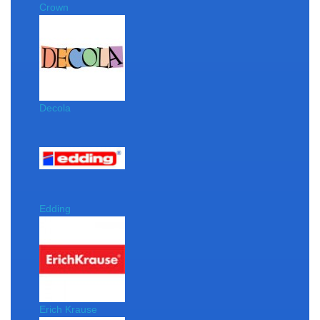
Crown
Decola
Edding
Erich Krause