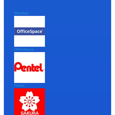
MunHwa
OfficeSpace
Pentel