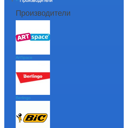
Производители
+
-
Производители
ArtSpace
Berlingo