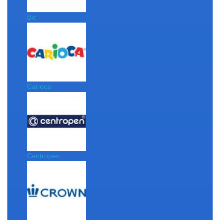
Bic
Carioca
Centropen