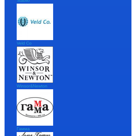
Stabilo
Veld Co
Winsor&Newton
Гамма