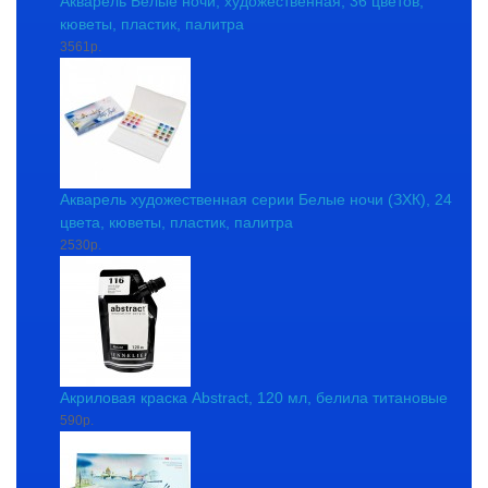
Акварель Белые ночи, художественная, 36 цветов,
кюветы, пластик, палитра
3561р.
Акварель художественная серии Белые ночи (ЗХК), 24
цвета, кюветы, пластик, палитра
2530р.
Акриловая краска Abstract, 120 мл, белила титановые
590р.