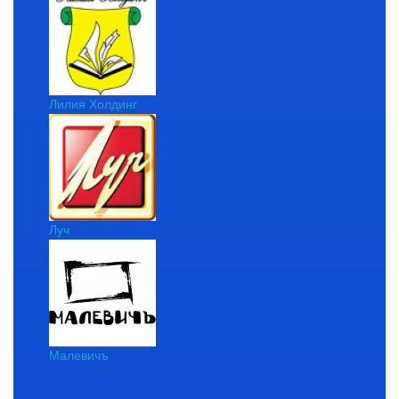
Лилия Холдинг
Луч
Малевичъ