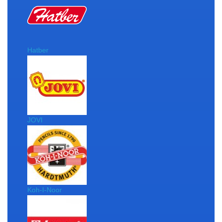
Hatber
JOVI
Koh-I-Noor