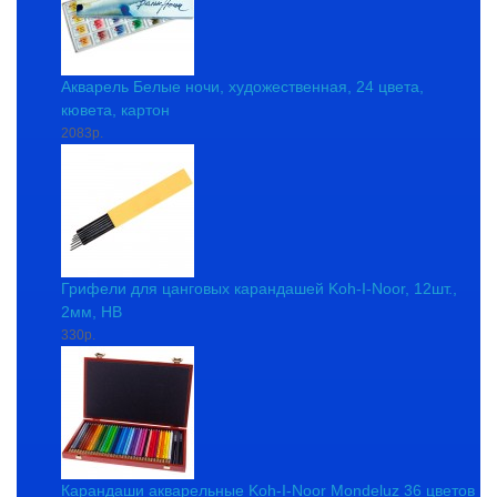
Акварель Белые ночи, художественная, 24 цвета,
кювета, картон
2083р.
Грифели для цанговых карандашей Koh-I-Noor, 12шт.,
2мм, HB
330р.
Карандаши акварельные Koh-I-Noor Mondeluz 36 цветов