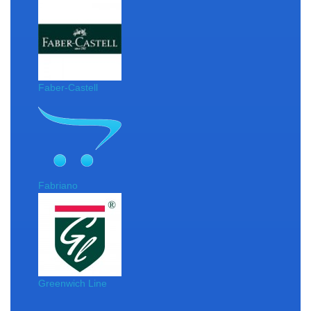
Faber-Castell
Fabriano
Greenwich Line