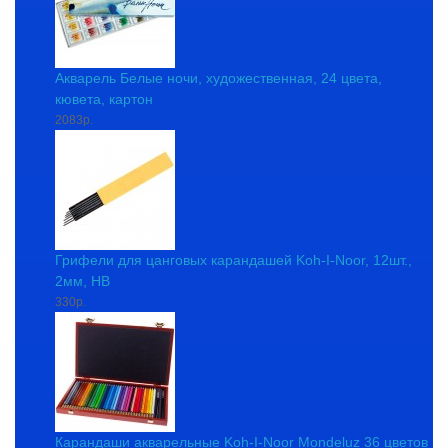
Акварель Белые ночи, художественная, 24 цвета,
кювета, картон
2083р.
Грифели для цанговых карандашей Koh-I-Noor, 12шт.,
2мм, HB
330р.
Карандаши акварельные Koh-I-Noor Mondeluz 36 цветов