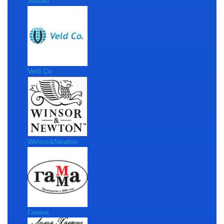
Stabilo
Veld Co
Winsor&Newton
Гамма