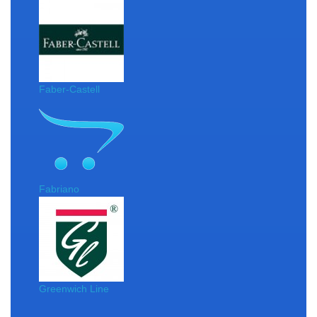
Faber-Castell
Fabriano
Greenwich Line