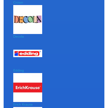
Crown
Decola
Edding
Erich Krause