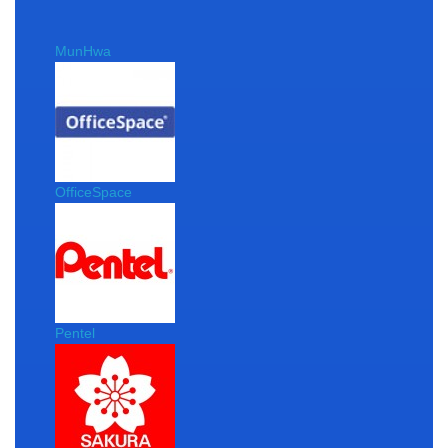
MunHwa
OfficeSpace
Pentel