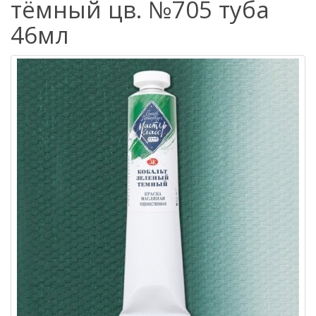
тёмный цв. №705 туба
46мл