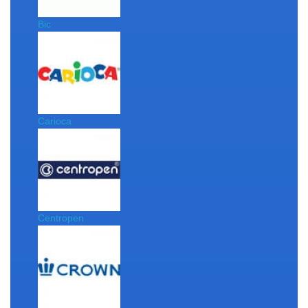
Bic
Carioca
Centropen