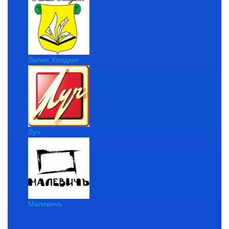
Лилия Холдинг
Луч
Малевичъ