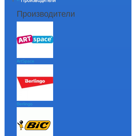
Производители
+
-
Производители
ArtSpace
Berlingo