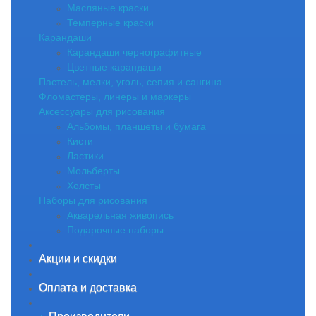
Масляные краски
Темперные краски
Карандаши
Карандаши чернографитные
Цветные карандаши
Пастель, мелки, уголь, сепия и сангина
Фломастеры, линеры и маркеры
Аксессуары для рисования
Альбомы, планшеты и бумага
Кисти
Ластики
Мольберты
Холсты
Наборы для рисования
Акварельная живопись
Подарочные наборы
Акции и скидки
Оплата и доставка