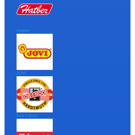
Hatber
JOVI
Koh-I-Noor