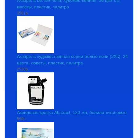
Акварель Белые ночи, художественная, 36 цветов,
кюветы, пластик, палитра
3561р.
Акварель художественная серии Белые ночи (ЗХК), 24
цвета, кюветы, пластик, палитра
2530р.
Акриловая краска Abstract, 120 мл, белила титановые
590р.