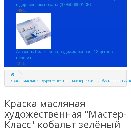
в деревянном пенале (3795036001DK)
7480р.
Акварель Белые ночи, художественная, 12 цветов,
пластик
1319р.
Краска масляная художественная "Мастер-Класс" кобальт зелёный т
Краска масляная
художественная "Мастер-
Класс" кобальт зелёный