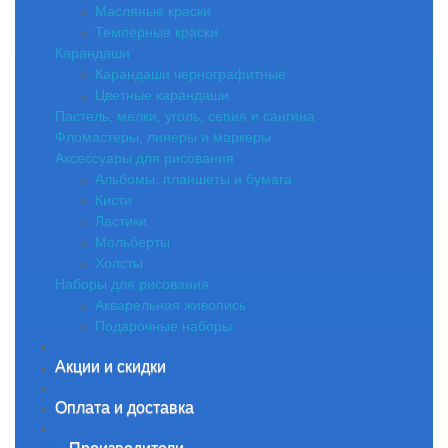
Масляные краски
Темперные краски
Карандаши
Карандаши чернографитные
Цветные карандаши
Пастель, мелки, уголь, сепия и сангина
Фломастеры, линеры и маркеры
Аксессуары для рисования
Альбомы, планшеты и бумага
Кисти
Ластики
Мольберты
Холсты
Наборы для рисования
Акварельная живопись
Подарочные наборы
Акции и скидки
Оплата и доставка