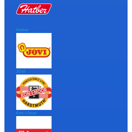
Hatber
JOVI
Koh-I-Noor