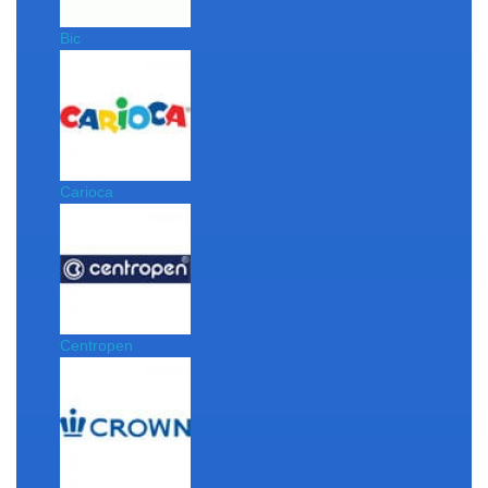
Bic
Carioca
Centropen