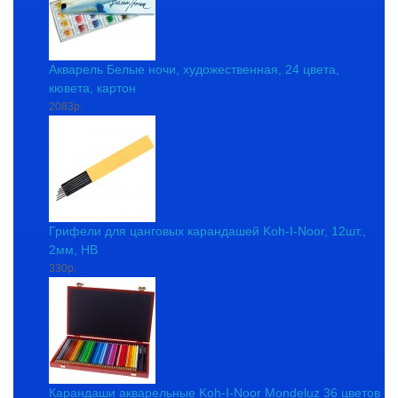
Акварель Белые ночи, художественная, 24 цвета,
кювета, картон
2083р.
Грифели для цанговых карандашей Koh-I-Noor, 12шт.,
2мм, HB
330р.
Карандаши акварельные Koh-I-Noor Mondeluz 36 цветов