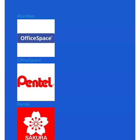
MunHwa
OfficeSpace
Pentel