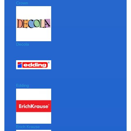
Crown
Decola
Edding
Erich Krause