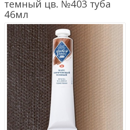
темный цв. №403 туба
46мл