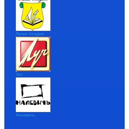
Лилия Холдинг
Луч
Малевичъ