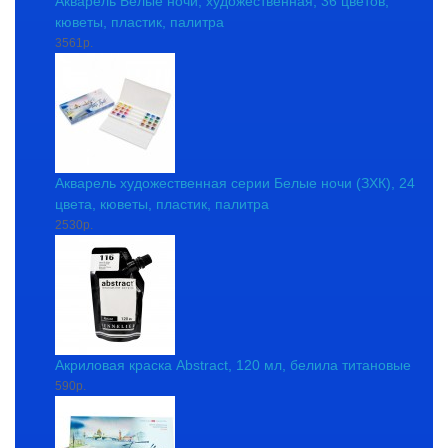
Акварель Белые ночи, художественная, 36 цветов,
кюветы, пластик, палитра
3561р.
Акварель художественная серии Белые ночи (ЗХК), 24
цвета, кюветы, пластик, палитра
2530р.
Акриловая краска Abstract, 120 мл, белила титановые
590р.