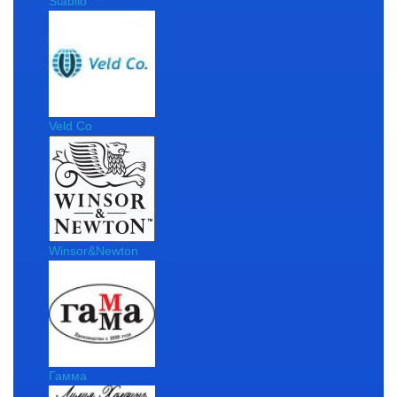
Stabilo
Veld Co
Winsor&Newton
Гамма