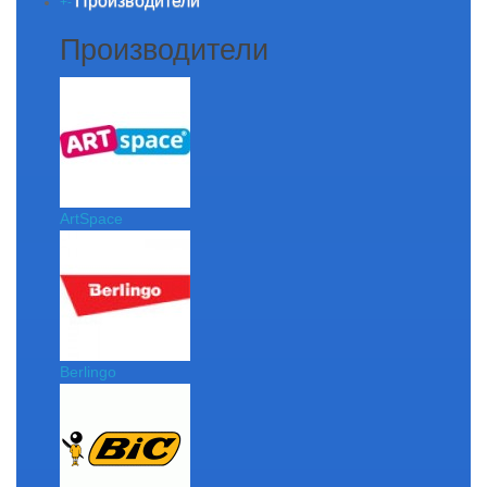
Производители
+
-
Производители
ArtSpace
Berlingo