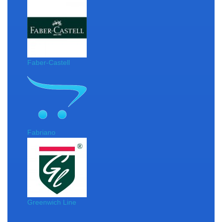
Faber-Castell
Fabriano
Greenwich Line