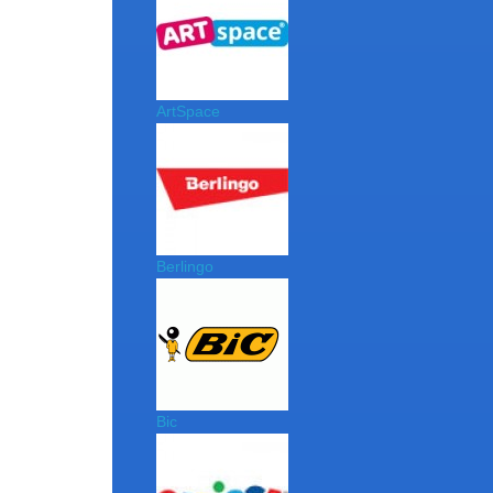
ArtSpace
Berlingo
Bic