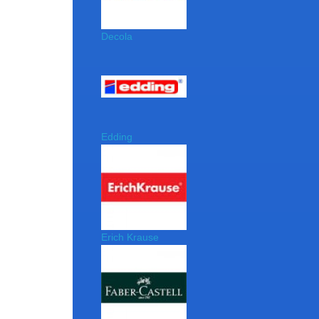
Decola
Edding
Erich Krause