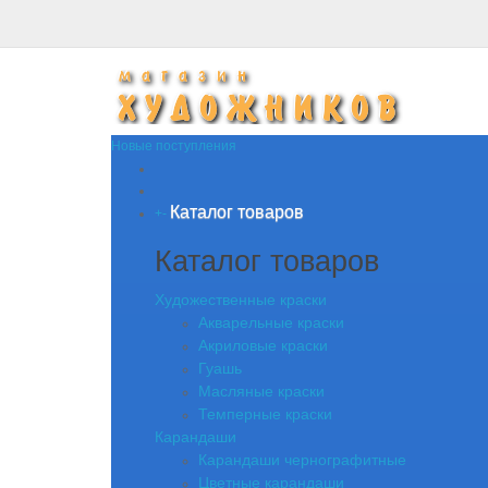
Новые поступления
Каталог товаров
+
-
Каталог товаров
Художественные краски
Акварельные краски
Акриловые краски
Гуашь
Масляные краски
Темперные краски
Карандаши
Карандаши чернографитные
Цветные карандаши