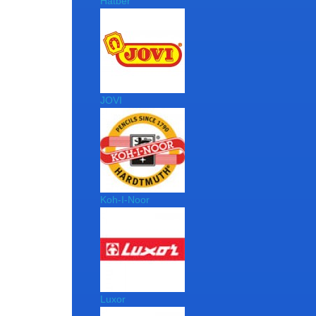
Hatber
JOVI
Koh-I-Noor
Luxor