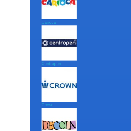
Carioca
Centropen
Crown