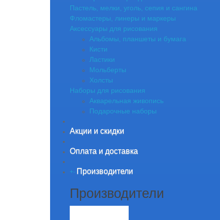
Пастель, мелки, уголь, сепия и сангина
Фломастеры, линеры и маркеры
Аксессуары для рисования
Альбомы, планшеты и бумага
Кисти
Ластики
Мольберты
Холсты
Наборы для рисования
Акварельная живопись
Подарочные наборы
Акции и скидки
Оплата и доставка
Производители
+
-
Производители