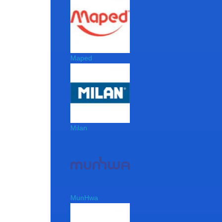
Maped
Milan
MunHwa