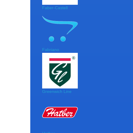
Faber-Castell
Fabriano
Greenwich Line