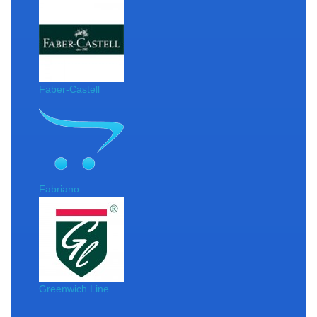
Faber-Castell
Fabriano
Greenwich Line