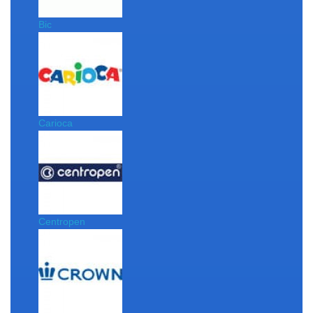
Bic
Carioca
Centropen