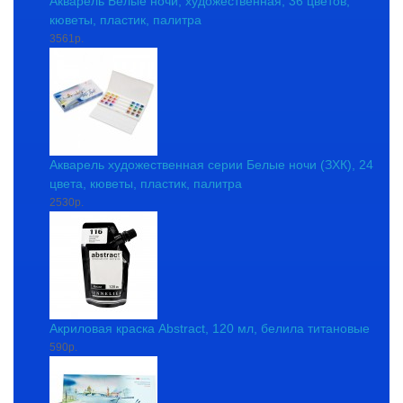
Акварель Белые ночи, художественная, 36 цветов,
кюветы, пластик, палитра
3561р.
Акварель художественная серии Белые ночи (ЗХК), 24
цвета, кюветы, пластик, палитра
2530р.
Акриловая краска Abstract, 120 мл, белила титановые
590р.