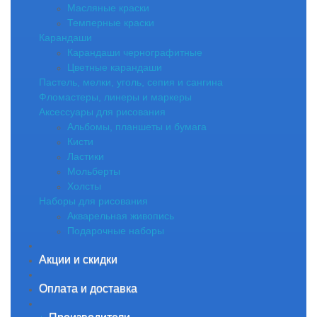
Масляные краски
Темперные краски
Карандаши
Карандаши чернографитные
Цветные карандаши
Пастель, мелки, уголь, сепия и сангина
Фломастеры, линеры и маркеры
Аксессуары для рисования
Альбомы, планшеты и бумага
Кисти
Ластики
Мольберты
Холсты
Наборы для рисования
Акварельная живопись
Подарочные наборы
Акции и скидки
Оплата и доставка