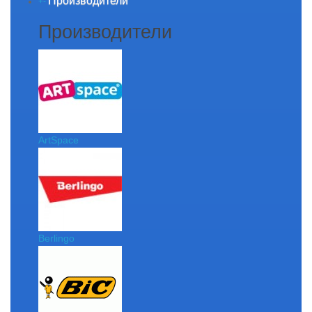
Производители
+
-
Производители
ArtSpace
Berlingo