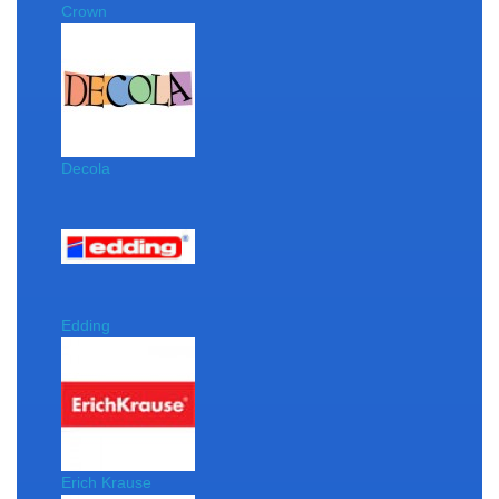
Crown
Decola
Edding
Erich Krause