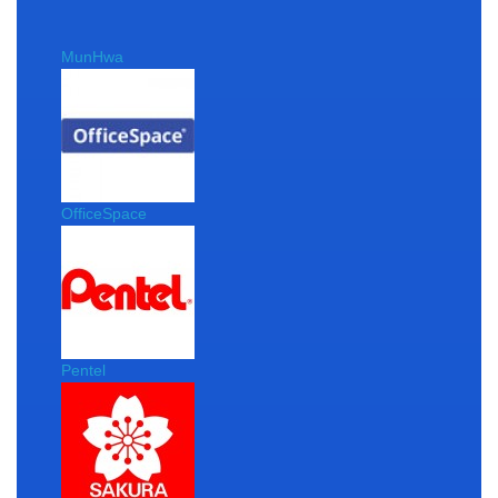
MunHwa
OfficeSpace
Pentel