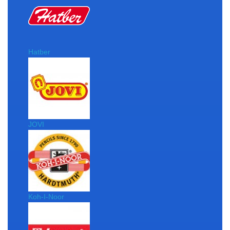
Hatber
JOVI
Koh-I-Noor