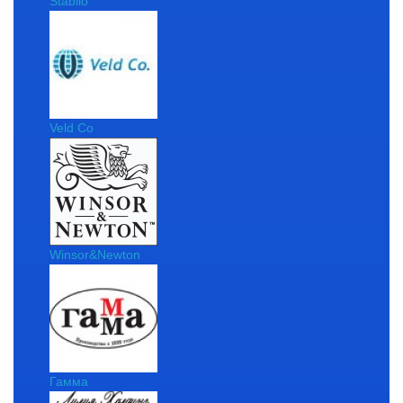
Stabilo
Veld Co
Winsor&Newton
Гамма