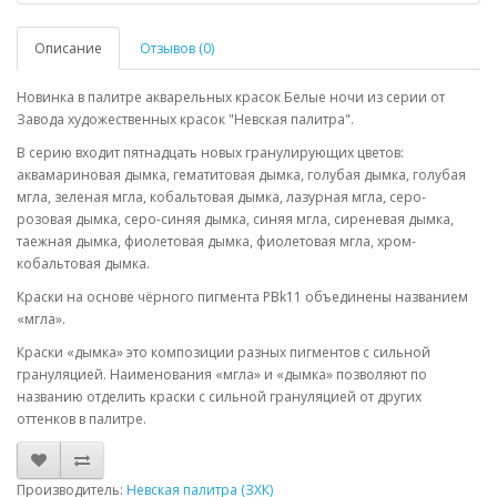
Описание
Отзывов (0)
Новинка в палитре акварельных красок Белые ночи из серии от
Завода художественных красок "Невская палитра".
В серию входит пятнадцать новых гранулирующих цветов:
аквамариновая дымка, гематитовая дымка, голубая дымка, голубая
мгла, зеленая мгла, кобальтовая дымка, лазурная мгла, серо-
розовая дымка, серо-синяя дымка, синяя мгла, сиреневая дымка,
таежная дымка, фиолетовая дымка, фиолетовая мгла, хром-
кобальтовая дымка.
Краски на основе чёрного пигмента PBk11 объединены названием
«мгла».
Краски «дымка» это композиции разных пигментов с сильной
грануляцией. Наименования «мгла» и «дымка» позволяют по
названию отделить краски с сильной грануляцией от других
оттенков в палитре.
Производитель:
Невская палитра (ЗХК)