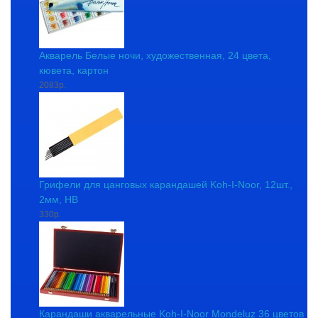
Акварель Белые ночи, художественная, 24 цвета,
кювета, картон
2083р.
Грифели для цанговых карандашей Koh-I-Noor, 12шт.,
2мм, HB
330р.
Карандаши акварельные Koh-I-Noor Mondeluz 36 цветов