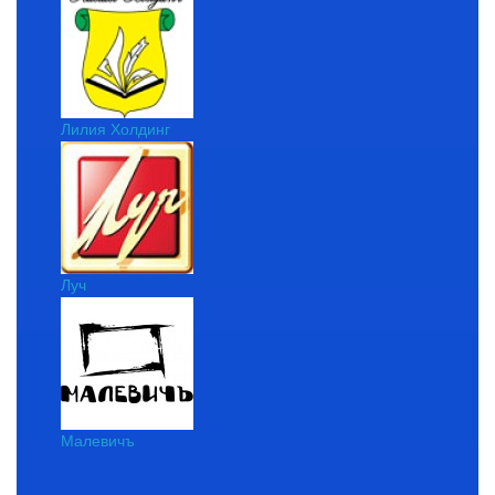
Лилия Холдинг
Луч
Малевичъ