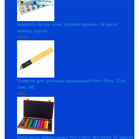
Акварель Белые ночи, художественная, 24 цвета,
кювета, картон
2083р.
Грифели для цанговых карандашей Koh-I-Noor, 12шт.,
2мм, HB
330р.
Карандаши акварельные Koh-I-Noor Mondeluz 36 цветов