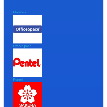
MunHwa
OfficeSpace
Pentel