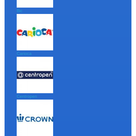
Bic
Carioca
Centropen