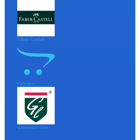
Faber-Castell
Fabriano
Greenwich Line