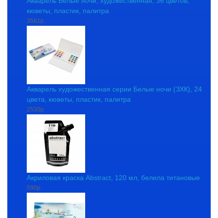
Акварель Белые ночи, художественная, 36 цветов,
кюветы, пластик, палитра
3561р.
Акварель художественная серии Белые ночи (ЗХК), 24
цвета, кюветы, пластик, палитра
2530р.
Акриловая краска Abstract, 120 мл, белила титановые
590р.