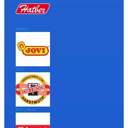
Hatber
JOVI
Koh-I-Noor