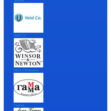
Stabilo
Veld Co
Winsor&Newton
Гамма