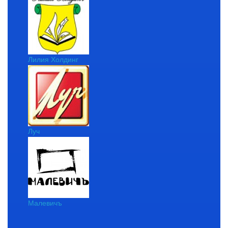
Лилия Холдинг
Луч
Малевичъ