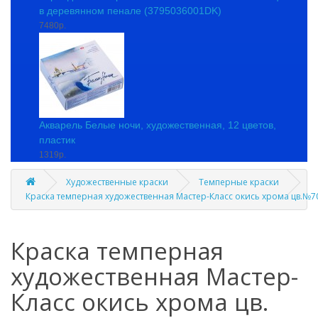
в деревянном пенале (3795036001DK)
7480р.
Акварель Белые ночи, художественная, 12 цветов,
пластик
1319р.
Художественные краски
Темперные краски
Краска темперная художественная Мастер-Класс окись хрома цв.№7
Краска темперная
художественная Мастер-
Класс окись хрома цв.