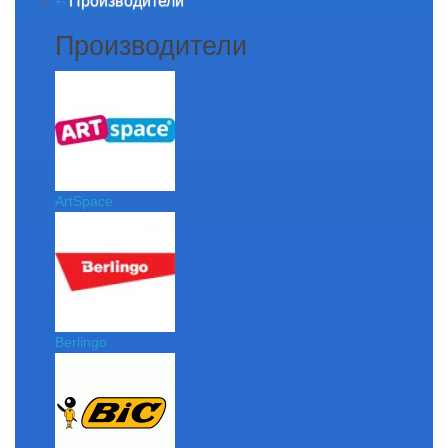
Производители
+
-
Производители
ArtSpace
Berlingo