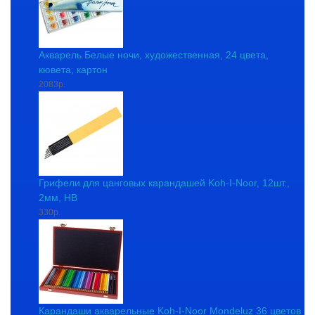
Акварель Белые ночи, художественная, 24 цвета,
кювета, картон
2083р.
Грифели для цанговых карандашей Koh-I-Noor, 12шт.,
2мм, HB
330р.
Карандаши акварельные Koh-I-Noor Mondeluz 36 цветов