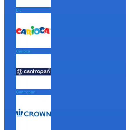
Bic
Carioca
Centropen