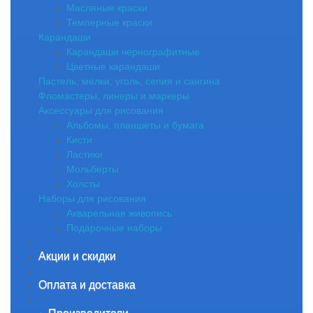
Масляные краски
Темперные краски
Карандаши
Карандаши чернографитные
Цветные карандаши
Пастель, мелки, уголь, сепия и сангина
Фломастеры, линеры и маркеры
Аксессуары для рисования
Альбомы, планшеты и бумага
Кисти
Ластики
Мольберты
Холсты
Наборы для рисования
Акварельная живопись
Подарочные наборы
Акции и скидки
Оплата и доставка