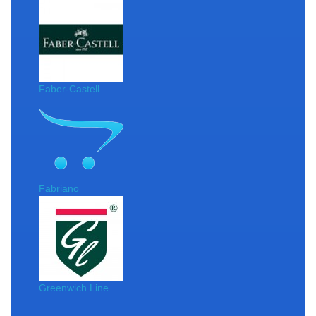
Faber-Castell
Fabriano
Greenwich Line