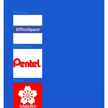
MunHwa
OfficeSpace
Pentel