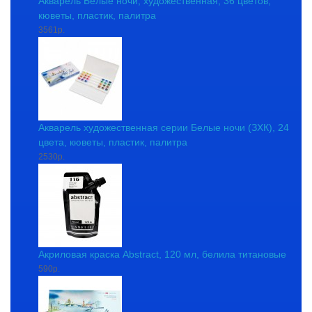
Акварель Белые ночи, художественная, 36 цветов,
кюветы, пластик, палитра
3561р.
Акварель художественная серии Белые ночи (ЗХК), 24
цвета, кюветы, пластик, палитра
2530р.
Акриловая краска Abstract, 120 мл, белила титановые
590р.