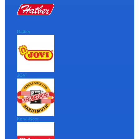
Hatber
JOVI
Koh-I-Noor