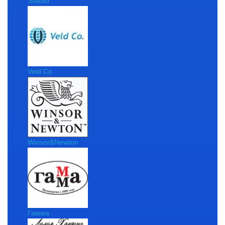
Stabilo
Veld Co
Winsor&Newton
Гамма