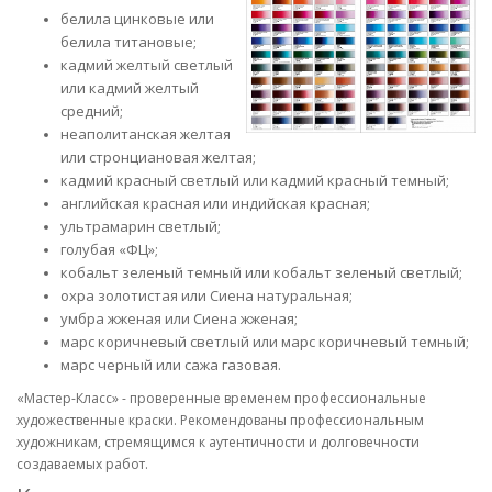
белила цинковые или
белила титановые;
кадмий желтый светлый
или кадмий желтый
средний;
неаполитанская желтая
или стронциановая желтая;
кадмий красный светлый или кадмий красный темный;
английская красная или индийская красная;
ультрамарин светлый;
голубая «ФЦ»;
кобальт зеленый темный или кобальт зеленый светлый;
охра золотистая или Сиена натуральная;
умбра жженая или Сиена жженая;
марс коричневый светлый или марс коричневый темный;
марс черный или сажа газовая.
«Мастер-Класс» - проверенные временем профессиональные
художественные краски. Рекомендованы профессиональным
художникам, стремящимся к аутентичности и долговечности
создаваемых работ.