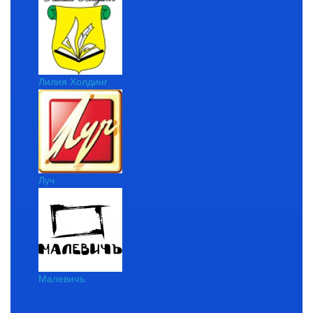
Лилия Холдинг
Луч
Малевичъ