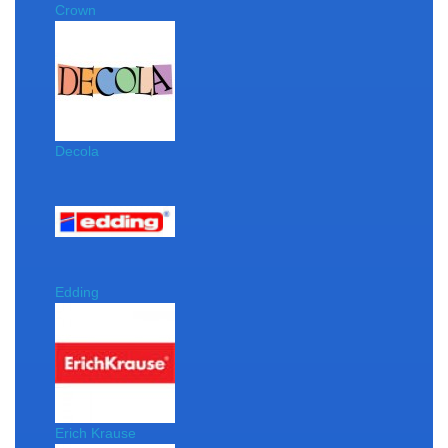
Crown
Decola
Edding
Erich Krause