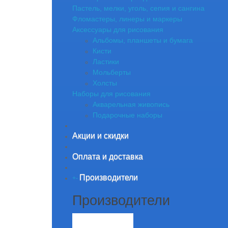
Пастель, мелки, уголь, сепия и сангина
Фломастеры, линеры и маркеры
Аксессуары для рисования
Альбомы, планшеты и бумага
Кисти
Ластики
Мольберты
Холсты
Наборы для рисования
Акварельная живопись
Подарочные наборы
Акции и скидки
Оплата и доставка
Производители
+
-
Производители