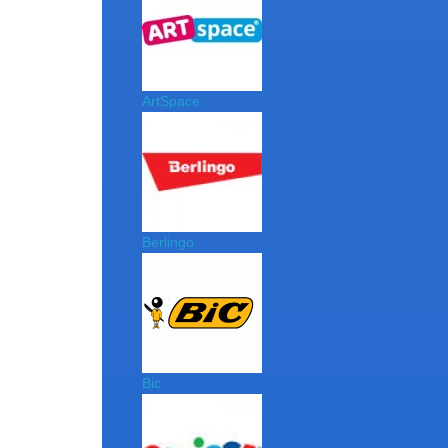
ArtSpace
Berlingo
Bic