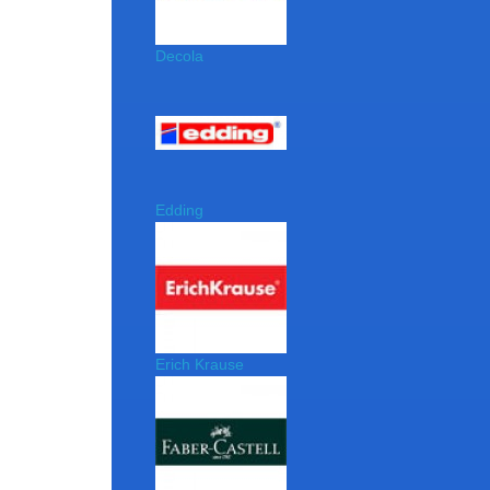
Decola
Edding
Erich Krause