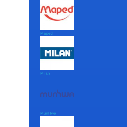
Maped
Milan
MunHwa