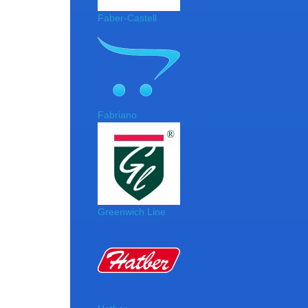
Faber-Castell
Fabriano
Greenwich Line