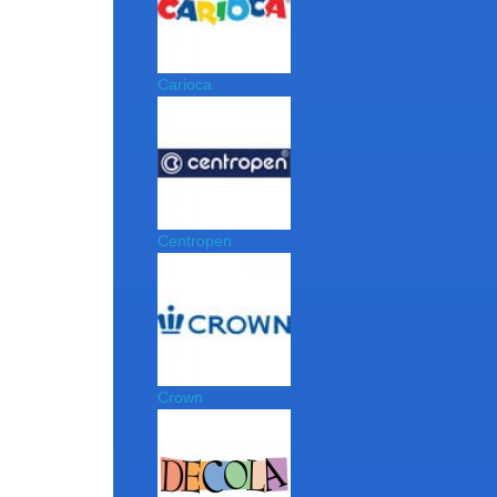
Carioca
Centropen
Crown