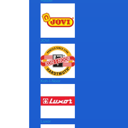
Hatber
JOVI
Koh-I-Noor
Luxor