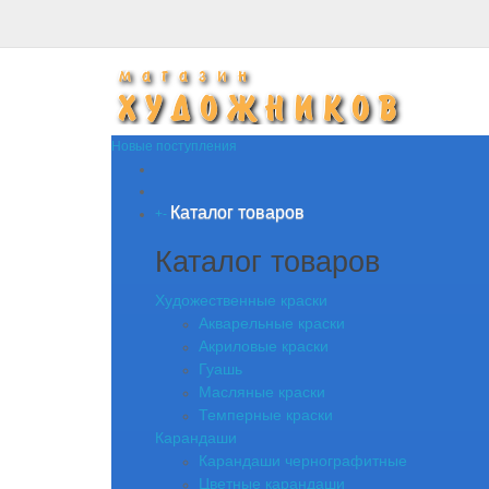
Новые поступления
Каталог товаров
+
-
Каталог товаров
Художественные краски
Акварельные краски
Акриловые краски
Гуашь
Масляные краски
Темперные краски
Карандаши
Карандаши чернографитные
Цветные карандаши