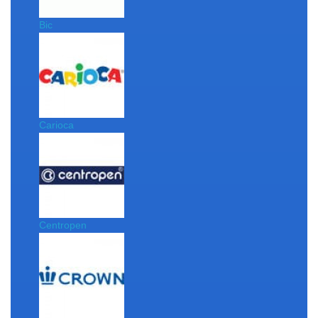
Bic
Carioca
Centropen