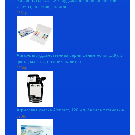
Акварель Белые ночи, художественная, 36 цветов,
кюветы, пластик, палитра
3561р.
Акварель художественная серии Белые ночи (ЗХК), 24
цвета, кюветы, пластик, палитра
2530р.
Акриловая краска Abstract, 120 мл, белила титановые
590р.