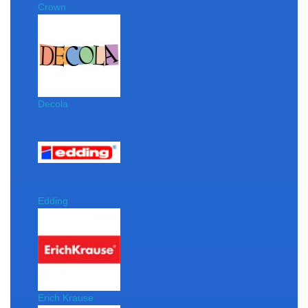
Crown
Decola
Edding
Erich Krause