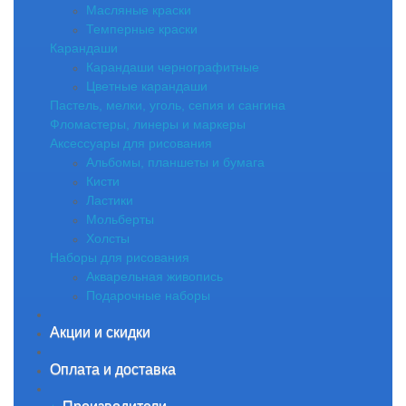
Масляные краски
Темперные краски
Карандаши
Карандаши чернографитные
Цветные карандаши
Пастель, мелки, уголь, сепия и сангина
Фломастеры, линеры и маркеры
Аксессуары для рисования
Альбомы, планшеты и бумага
Кисти
Ластики
Мольберты
Холсты
Наборы для рисования
Акварельная живопись
Подарочные наборы
Акции и скидки
Оплата и доставка