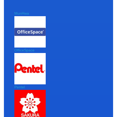
MunHwa
OfficeSpace
Pentel