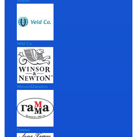
Stabilo
Veld Co
Winsor&Newton
Гамма