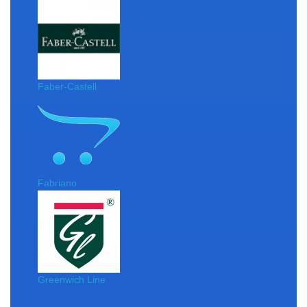
Faber-Castell
Fabriano
Greenwich Line