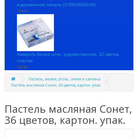
в деревянном пенале (3795036001DK)
7480р.
Акварель Белые ночи, художественная, 12 цветов,
пластик
1319р.
Пастель, мелки, уголь, сепия и сангина
Пастель масляная Сонет, 36 цветов, картон. упак.
Пастель масляная Сонет,
36 цветов, картон. упак.