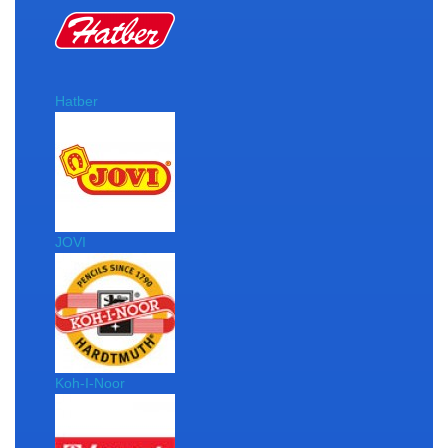
Hatber
JOVI
Koh-I-Noor