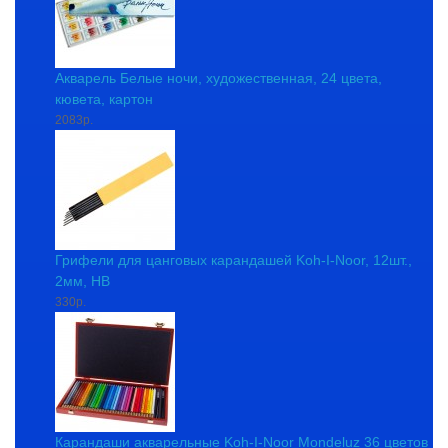
Акварель Белые ночи, художественная, 24 цвета,
кювета, картон
2083р.
Грифели для цанговых карандашей Koh-I-Noor, 12шт.,
2мм, HB
330р.
Карандаши акварельные Koh-I-Noor Mondeluz 36 цветов