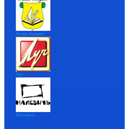
Лилия Холдинг
Луч
Малевичъ