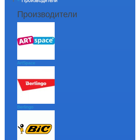
Производители
+
-
Производители
ArtSpace
Berlingo