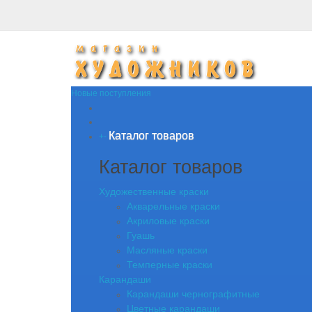
Новые поступления
Каталог товаров
+
-
Каталог товаров
Художественные краски
Акварельные краски
Акриловые краски
Гуашь
Масляные краски
Темперные краски
Карандаши
Карандаши чернографитные
Цветные карандаши