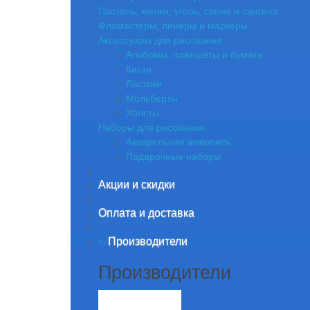
Пастель, мелки, уголь, сепия и сангина
Фломастеры, линеры и маркеры
Аксессуары для рисования
Альбомы, планшеты и бумага
Кисти
Ластики
Мольберты
Холсты
Наборы для рисования
Акварельная живопись
Подарочные наборы
Акции и скидки
Оплата и доставка
Производители
+
-
Производители