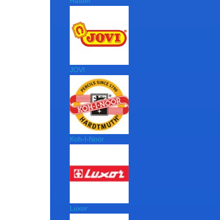
Hatber
JOVI
Koh-I-Noor
Luxor