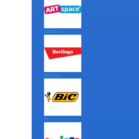
ArtSpace
Berlingo
Bic