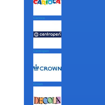
Carioca
Centropen
Crown