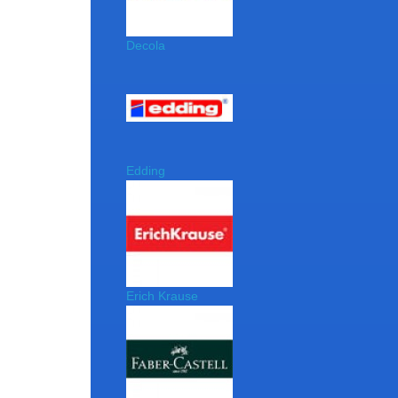
Decola
Edding
Erich Krause