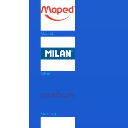
Maped
Milan
MunHwa