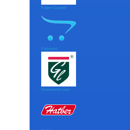
Faber-Castell
Fabriano
Greenwich Line