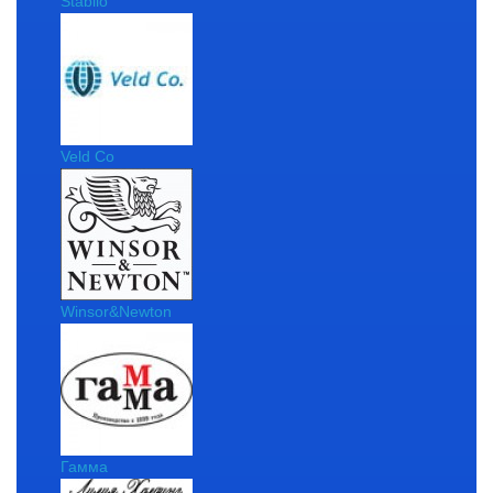
Stabilo
Veld Co
Winsor&Newton
Гамма