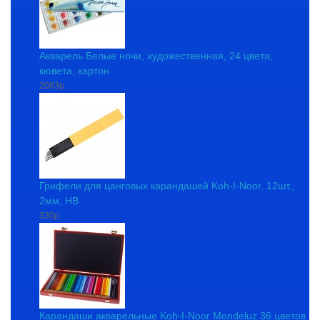
Акварель Белые ночи, художественная, 24 цвета,
кювета, картон
2083р.
Грифели для цанговых карандашей Koh-I-Noor, 12шт.,
2мм, HB
330р.
Карандаши акварельные Koh-I-Noor Mondeluz 36 цветов