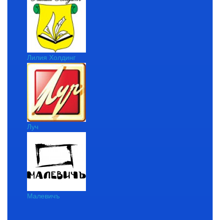
Лилия Холдинг
Луч
Малевичъ