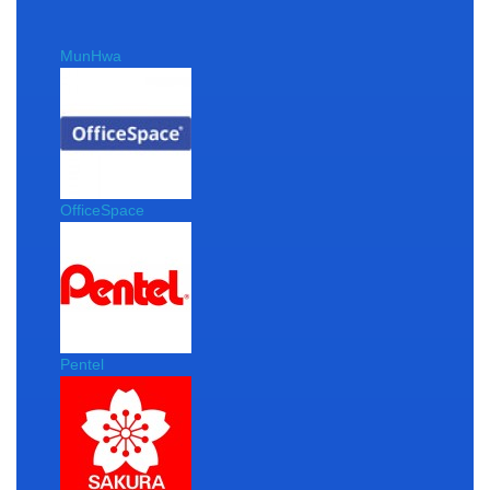
MunHwa
OfficeSpace
Pentel