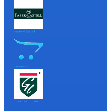
Faber-Castell
Fabriano
Greenwich Line