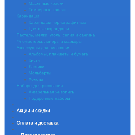
Масляные краски
Темперные краски
Карандаши
Карандаши чернографитные
Цветные карандаши
Пастель, мелки, уголь, сепия и сангина
Фломастеры, линеры и маркеры
Аксессуары для рисования
Альбомы, планшеты и бумага
Кисти
Ластики
Мольберты
Холсты
Наборы для рисования
Акварельная живопись
Подарочные наборы
Акции и скидки
Оплата и доставка