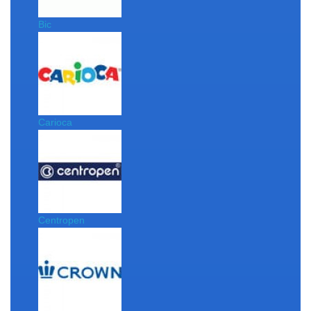
Bic
Carioca
Centropen