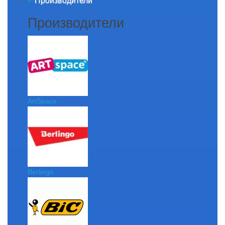
Производители
+
-
Производители
ArtSpace
Berlingo