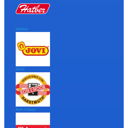
Hatber
JOVI
Koh-I-Noor