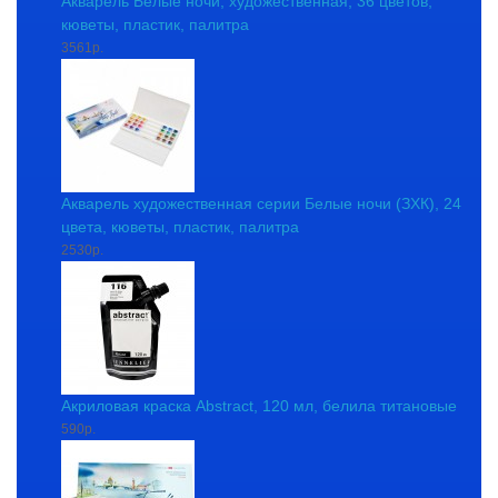
Акварель Белые ночи, художественная, 36 цветов,
кюветы, пластик, палитра
3561р.
Акварель художественная серии Белые ночи (ЗХК), 24
цвета, кюветы, пластик, палитра
2530р.
Акриловая краска Abstract, 120 мл, белила титановые
590р.