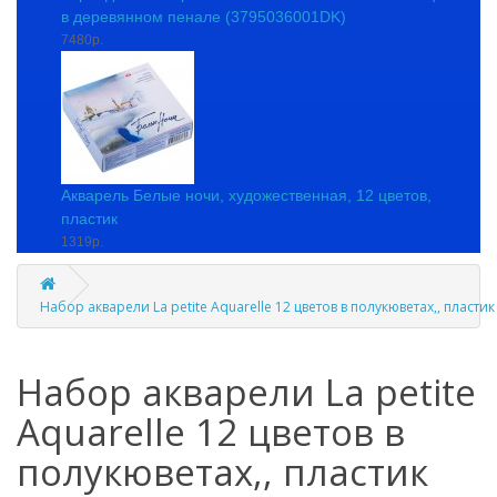
в деревянном пенале (3795036001DK)
7480р.
Акварель Белые ночи, художественная, 12 цветов,
пластик
1319р.
Набор акварели La petite Aquarelle 12 цветов в полукюветах,, пластик
Набор акварели La petite
Aquarelle 12 цветов в
полукюветах,, пластик