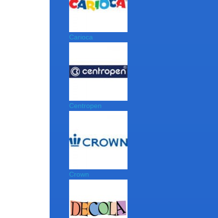
Carioca
Centropen
Crown