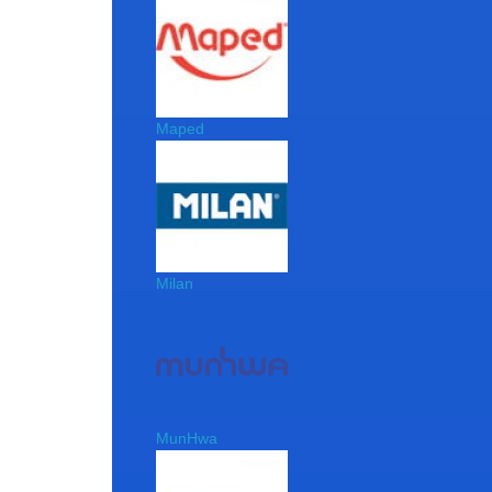
Maped
Milan
MunHwa