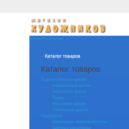
Новые поступления
Каталог товаров
+
-
Каталог товаров
Художественные краски
Акварельные краски
Акриловые краски
Гуашь
Масляные краски
Темперные краски
Карандаши
Карандаши чернографитные
Цветные карандаши