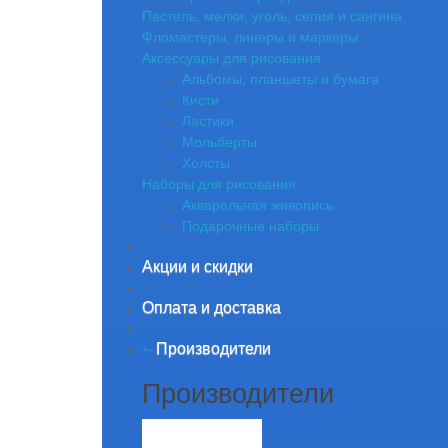
Пастель, мелки, уголь, сепия и сангина
Фломастеры, линеры и маркеры
Аксессуары для рисования
Альбомы, планшеты и бумага
Кисти
Ластики
Мольберты
Холсты
Наборы для рисования
Акварельная живопись
Подарочные наборы
Акции и скидки
Оплата и доставка
Производители
+
-
Производители