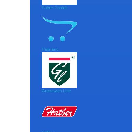
Faber-Castell
Fabriano
Greenwich Line