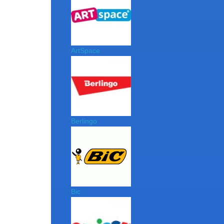
ArtSpace
Berlingo
Bic