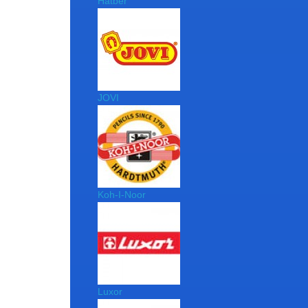
Hatber
JOVI
Koh-I-Noor
Luxor