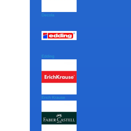
Decola
Edding
Erich Krause