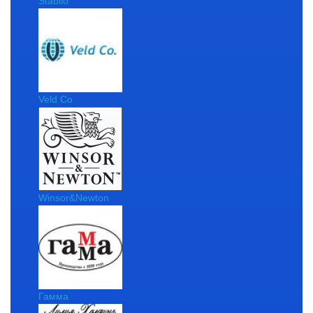
Stabilo
Veld Co
Winsor&Newton
Гамма