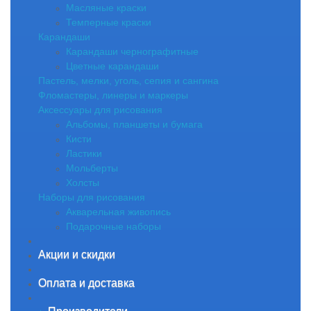
Масляные краски
Темперные краски
Карандаши
Карандаши чернографитные
Цветные карандаши
Пастель, мелки, уголь, сепия и сангина
Фломастеры, линеры и маркеры
Аксессуары для рисования
Альбомы, планшеты и бумага
Кисти
Ластики
Мольберты
Холсты
Наборы для рисования
Акварельная живопись
Подарочные наборы
Акции и скидки
Оплата и доставка