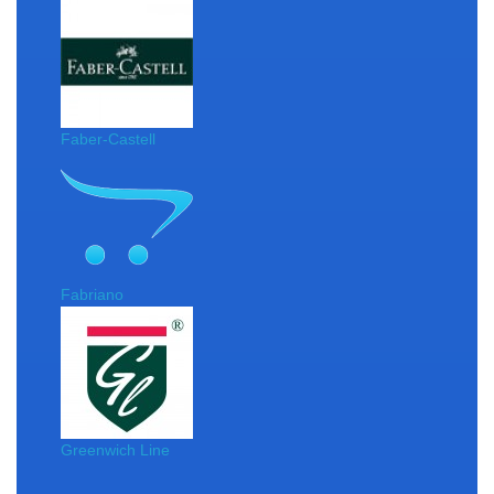
Faber-Castell
Fabriano
Greenwich Line