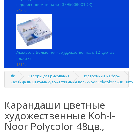
в деревянном пенале (3795036001DK)
7480р.
Акварель Белые ночи, художественная, 12 цветов,
пластик
1319р.
Наборы для рисования
Подарочные наборы
Карандаши цветные художественные Koh-I-Noor Polycolor 48цв., зато
Карандаши цветные
художественные Koh-I-
Noor Polycolor 48цв.,