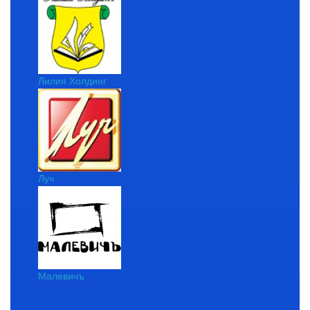
Лилия Холдинг
Луч
Малевичъ