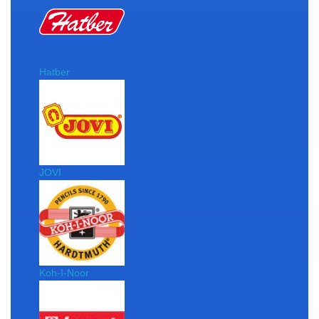
Hatber
JOVI
Koh-I-Noor