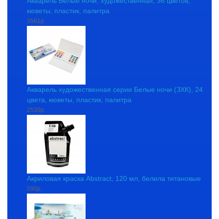
Акварель Белые ночи, художественная, 36 цветов,
кюветы, пластик, палитра
3561р.
Акварель художественная серии Белые ночи (ЗХК), 24
цвета, кюветы, пластик, палитра
2530р.
Акриловая краска Abstract, 120 мл, белила титановые
590р.