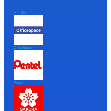
MunHwa
OfficeSpace
Pentel