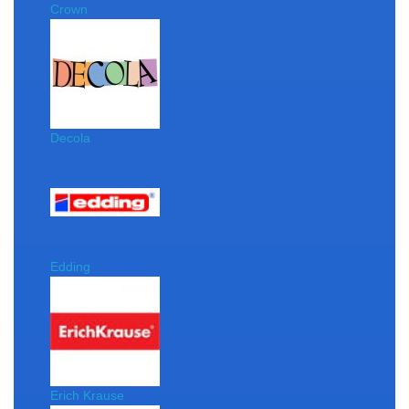
Crown
Decola
Edding
Erich Krause