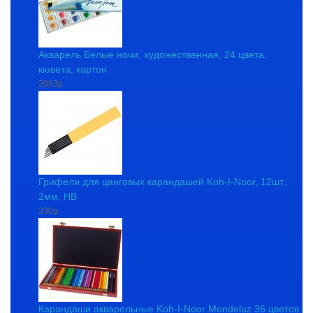
Акварель Белые ночи, художественная, 24 цвета,
кювета, картон
2083р.
Грифели для цанговых карандашей Koh-I-Noor, 12шт.,
2мм, HB
330р.
Карандаши акварельные Koh-I-Noor Mondeluz 36 цветов