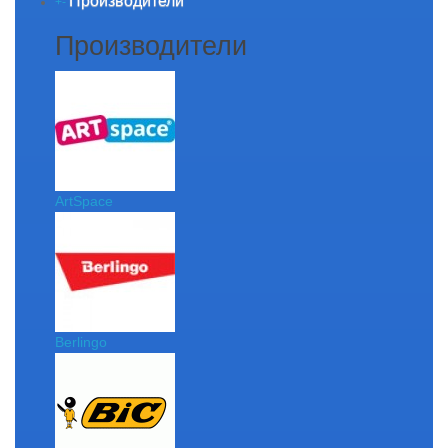
Производители
+
-
Производители
ArtSpace
Berlingo