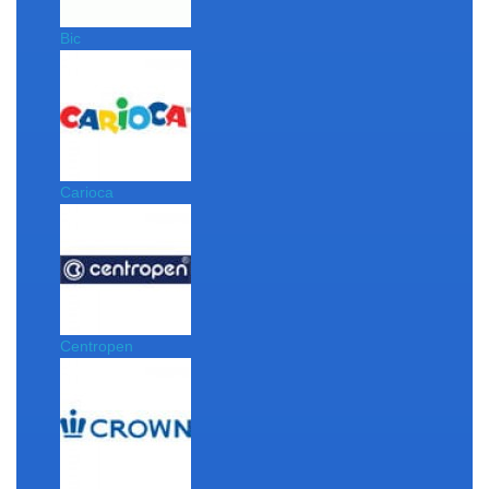
Bic
Carioca
Centropen