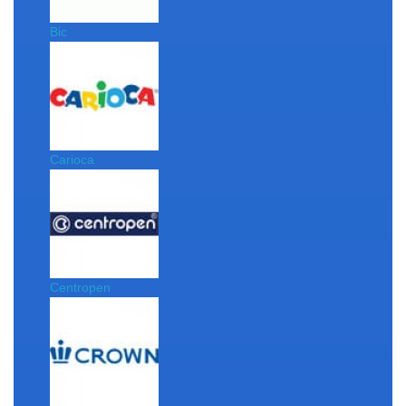
Bic
Carioca
Centropen