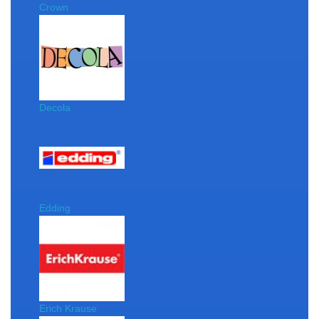
Crown
Decola
Edding
Erich Krause