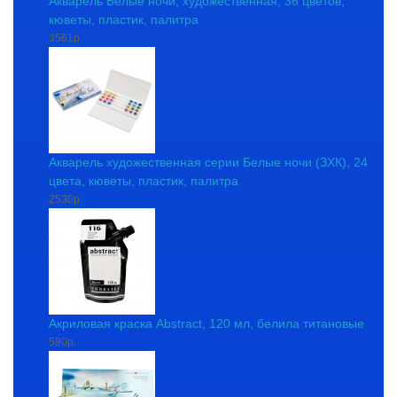
Акварель Белые ночи, художественная, 36 цветов,
кюветы, пластик, палитра
3561р.
Акварель художественная серии Белые ночи (ЗХК), 24
цвета, кюветы, пластик, палитра
2530р.
Акриловая краска Abstract, 120 мл, белила титановые
590р.