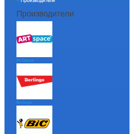
Производители
+
-
Производители
ArtSpace
Berlingo