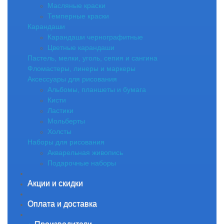
Масляные краски
Темперные краски
Карандаши
Карандаши чернографитные
Цветные карандаши
Пастель, мелки, уголь, сепия и сангина
Фломастеры, линеры и маркеры
Аксессуары для рисования
Альбомы, планшеты и бумага
Кисти
Ластики
Мольберты
Холсты
Наборы для рисования
Акварельная живопись
Подарочные наборы
Акции и скидки
Оплата и доставка