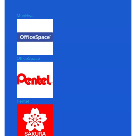
MunHwa
OfficeSpace
Pentel