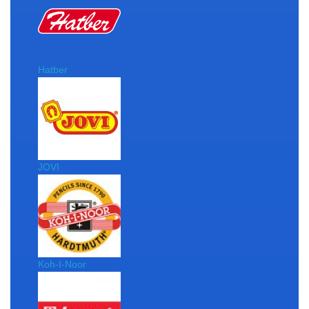
Hatber
JOVI
Koh-I-Noor