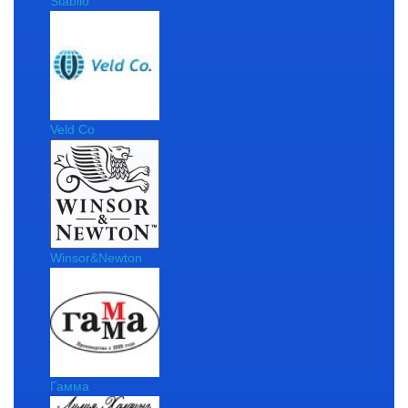
Stabilo
Veld Co
Winsor&Newton
Гамма