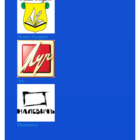
Лилия Холдинг
Луч
Малевичъ