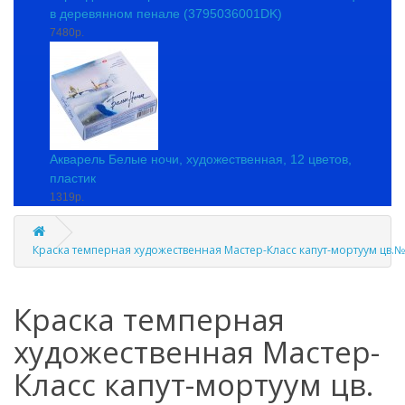
в деревянном пенале (3795036001DK)
7480р.
Акварель Белые ночи, художественная, 12 цветов,
пластик
1319р.
Краска темперная художественная Мастер-Класс капут-мортуум цв.№
Краска темперная
художественная Мастер-
Класс капут-мортуум цв.