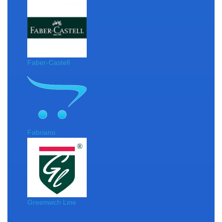
Faber-Castell
Fabriano
Greenwich Line