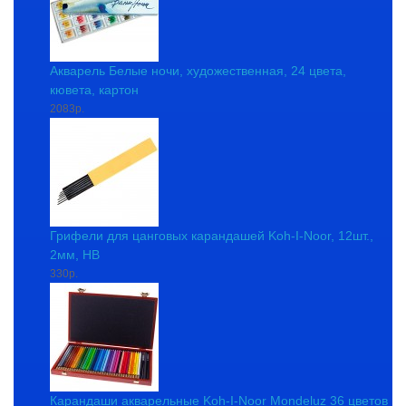
Акварель Белые ночи, художественная, 24 цвета,
кювета, картон
2083р.
Грифели для цанговых карандашей Koh-I-Noor, 12шт.,
2мм, HB
330р.
Карандаши акварельные Koh-I-Noor Mondeluz 36 цветов