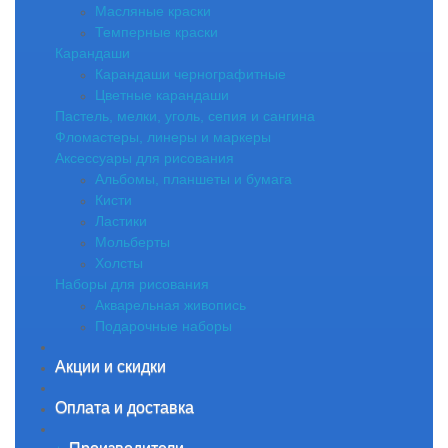
Масляные краски
Темперные краски
Карандаши
Карандаши чернографитные
Цветные карандаши
Пастель, мелки, уголь, сепия и сангина
Фломастеры, линеры и маркеры
Аксессуары для рисования
Альбомы, планшеты и бумага
Кисти
Ластики
Мольберты
Холсты
Наборы для рисования
Акварельная живопись
Подарочные наборы
Акции и скидки
Оплата и доставка