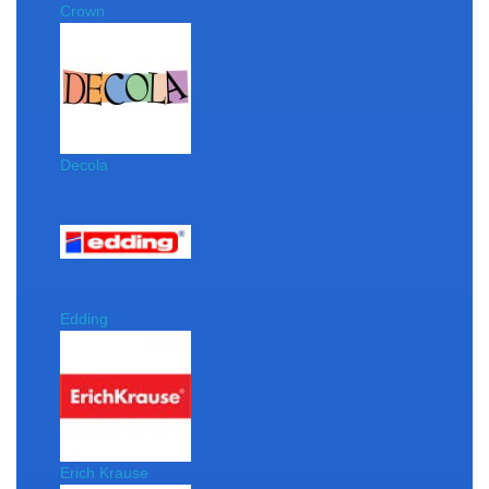
Crown
Decola
Edding
Erich Krause