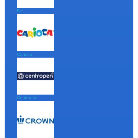
Bic
Carioca
Centropen