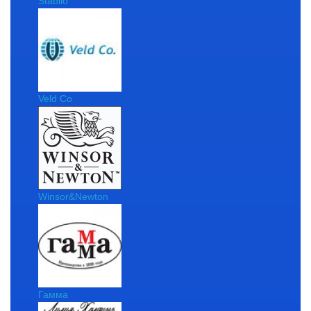
Stabilo
Veld Co
Winsor&Newton
Гамма