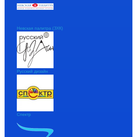
Невская палитра (ЗХК)
Русский дизайн
Спектр