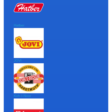
Hatber
JOVI
Koh-I-Noor