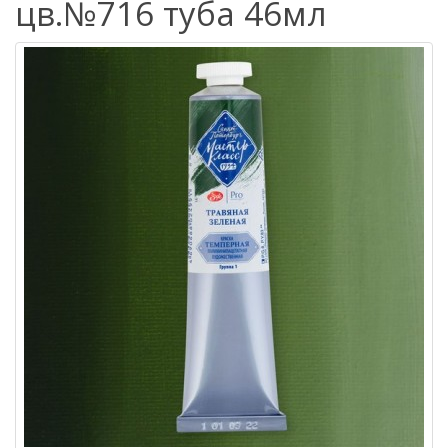
цв.№716 туба 46мл