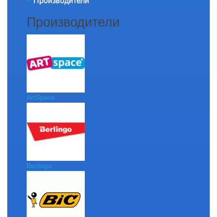
Производители
+
-
Производители
ArtSpace
Berlingo