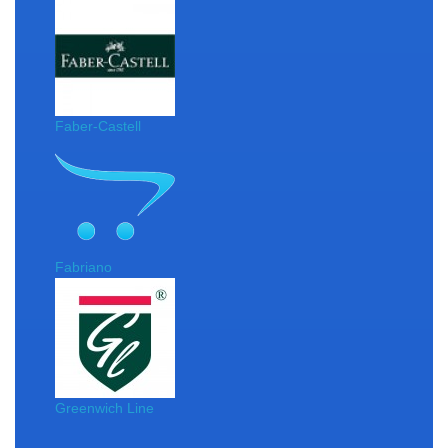
Faber-Castell
Fabriano
Greenwich Line