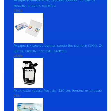
Акварель Белые ночи, художественная, 36 цветов,
кюветы, пластик, палитра
3561р.
Акварель художественная серии Белые ночи (ЗХК), 24
цвета, кюветы, пластик, палитра
2530р.
Акриловая краска Abstract, 120 мл, белила титановые
590р.