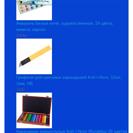
Акварель Белые ночи, художественная, 24 цвета,
кювета, картон
2083р.
Грифели для цанговых карандашей Koh-I-Noor, 12шт.,
2мм, HB
330р.
Карандаши акварельные Koh-I-Noor Mondeluz 36 цветов