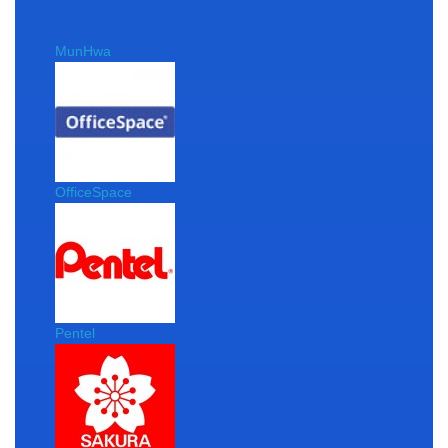
MunHwa
OfficeSpace
Pentel