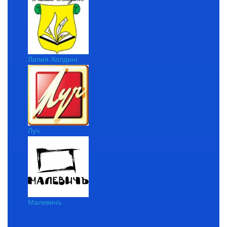
Лилия Холдинг
Луч
Малевичъ