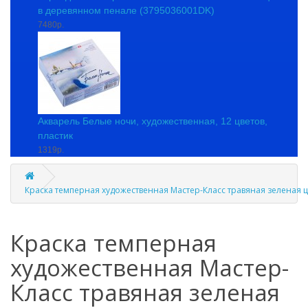
в деревянном пенале (3795036001DK)
7480р.
Акварель Белые ночи, художественная, 12 цветов,
пластик
1319р.
Краска темперная художественная Мастер-Класс травяная зеленая ц
Краска темперная
художественная Мастер-
Класс травяная зеленая