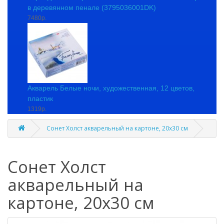
в деревянном пенале (3795036001DK)
7480р.
Акварель Белые ночи, художественная, 12 цветов,
пластик
1319р.
Сонет Холст акварельный на картоне, 20x30 см
Сонет Холст
акварельный на
картоне, 20x30 см