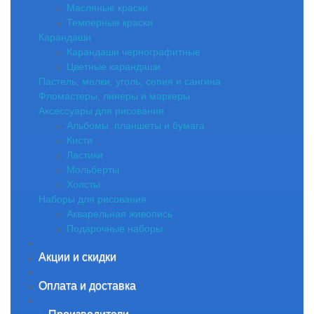
Масляные краски
Темперные краски
Карандаши
Карандаши чернографитные
Цветные карандаши
Пастель, мелки, уголь, сепия и сангина
Фломастеры, линеры и маркеры
Аксессуары для рисования
Альбомы, планшеты и бумага
Кисти
Ластики
Мольберты
Холсты
Наборы для рисования
Акварельная живопись
Подарочные наборы
Акции и скидки
Оплата и доставка