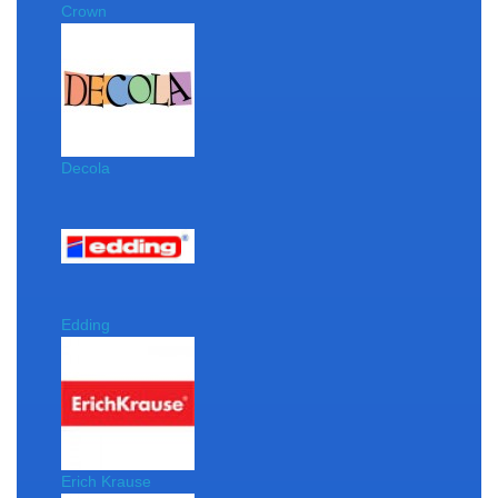
Crown
Decola
Edding
Erich Krause