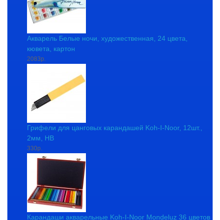
Акварель Белые ночи, художественная, 24 цвета,
кювета, картон
2083р.
Грифели для цанговых карандашей Koh-I-Noor, 12шт.,
2мм, HB
330р.
Карандаши акварельные Koh-I-Noor Mondeluz 36 цветов