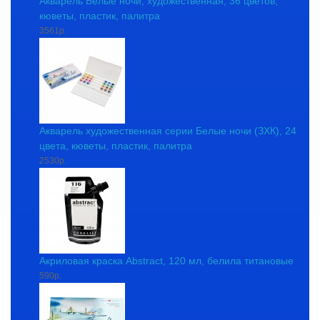
Акварель Белые ночи, художественная, 36 цветов,
кюветы, пластик, палитра
3561р.
Акварель художественная серии Белые ночи (ЗХК), 24
цвета, кюветы, пластик, палитра
2530р.
Акриловая краска Abstract, 120 мл, белила титановые
590р.