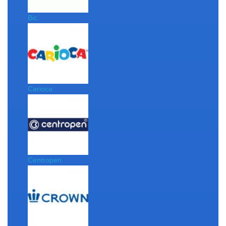
Bic
Carioca
Centropen