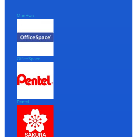
MunHwa
OfficeSpace
Pentel