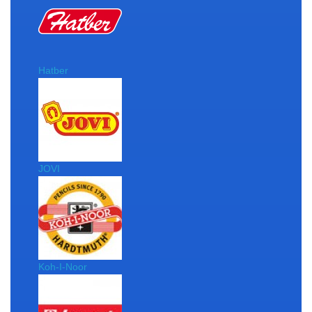
Hatber
JOVI
Koh-I-Noor