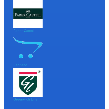
Faber-Castell
Fabriano
Greenwich Line