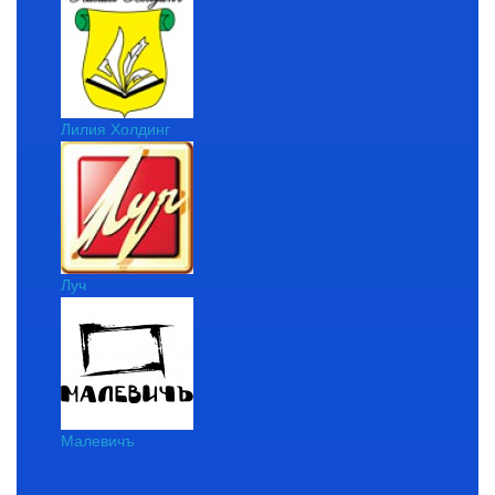
Лилия Холдинг
Луч
Малевичъ