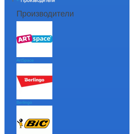
Производители
+
-
Производители
ArtSpace
Berlingo