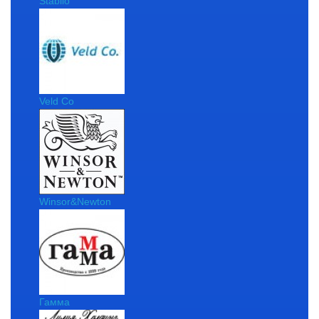
Stabilo
Veld Co
Winsor&Newton
Гамма