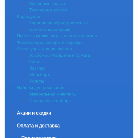
Масляные краски
Темперные краски
Карандаши
Карандаши чернографитные
Цветные карандаши
Пастель, мелки, уголь, сепия и сангина
Фломастеры, линеры и маркеры
Аксессуары для рисования
Альбомы, планшеты и бумага
Кисти
Ластики
Мольберты
Холсты
Наборы для рисования
Акварельная живопись
Подарочные наборы
Акции и скидки
Оплата и доставка