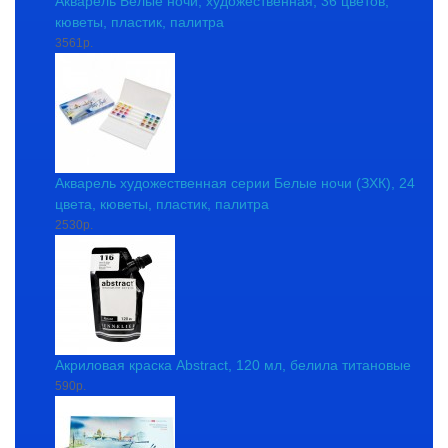
Акварель Белые ночи, художественная, 36 цветов,
кюветы, пластик, палитра
3561р.
Акварель художественная серии Белые ночи (ЗХК), 24
цвета, кюветы, пластик, палитра
2530р.
Акриловая краска Abstract, 120 мл, белила титановые
590р.