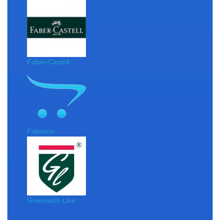
Faber-Castell
Fabriano
Greenwich Line