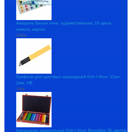
Акварель Белые ночи, художественная, 24 цвета,
кювета, картон
2083р.
Грифели для цанговых карандашей Koh-I-Noor, 12шт.,
2мм, HB
330р.
Карандаши акварельные Koh-I-Noor Mondeluz 36 цветов