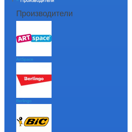
Производители
+
-
Производители
ArtSpace
Berlingo