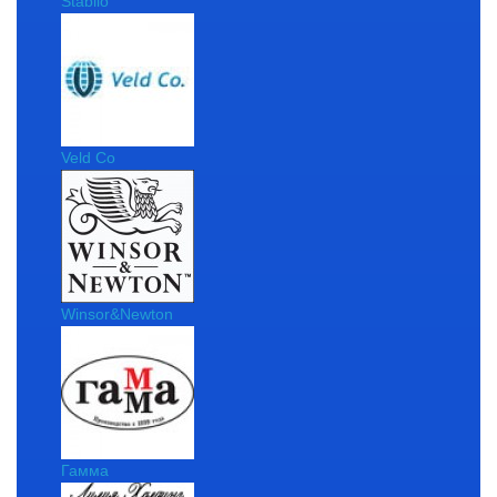
Stabilo
Veld Co
Winsor&Newton
Гамма