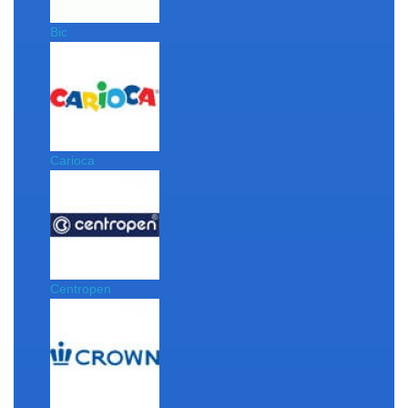
Bic
Carioca
Centropen