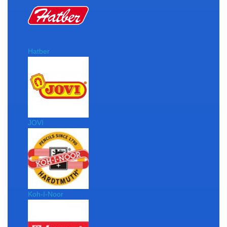
Hatber
JOVI
Koh-I-Noor