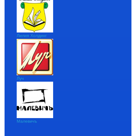
Лилия Холдинг
Луч
Малевичъ