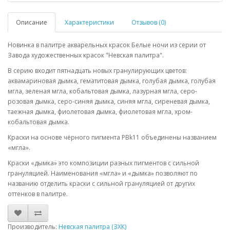
Описание
Характеристики
Отзывов (0)
Новинка в палитре акварельных красок Белые ночи из серии от
Завода художественных красок "Невская палитра".
В серию входит пятнадцать новых гранулирующих цветов:
аквамариновая дымка, гематитовая дымка, голубая дымка, голубая
мгла, зеленая мгла, кобальтовая дымка, лазурная мгла, серо-
розовая дымка, серо-синяя дымка, синяя мгла, сиреневая дымка,
таежная дымка, фиолетовая дымка, фиолетовая мгла, хром-
кобальтовая дымка.
Краски на основе чёрного пигмента PBk11 объединены названием
«мгла».
Краски «дымка» это композиции разных пигментов с сильной
грануляцией. Наименования «мгла» и «дымка» позволяют по
названию отделить краски с сильной грануляцией от других
оттенков в палитре.
Производитель:
Невская палитра (ЗХК)