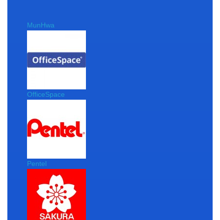
MunHwa
OfficeSpace
Pentel