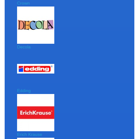
Crown
Decola
Edding
Erich Krause