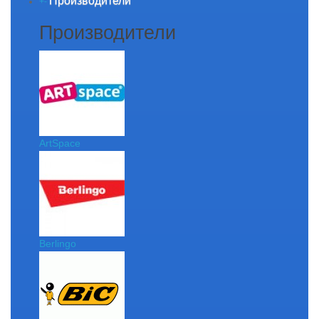
Производители
+
-
Производители
ArtSpace
Berlingo