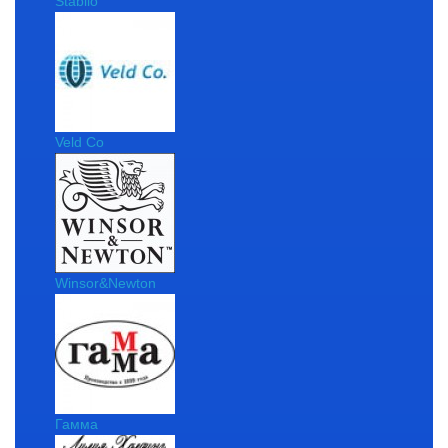
Stabilo
Veld Co
Winsor&Newton
Гамма