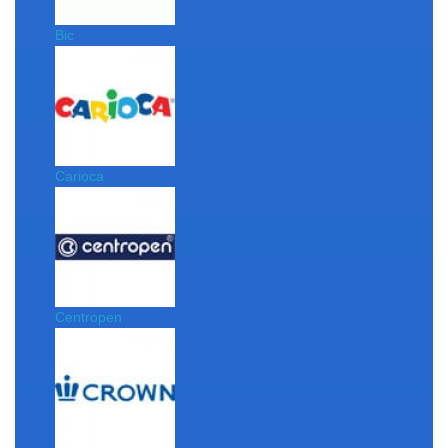
Bic
Carioca
Centropen