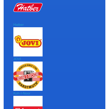
Hatber
JOVI
Koh-I-Noor