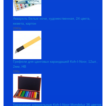
Акварель Белые ночи, художественная, 24 цвета,
кювета, картон
2083р.
Грифели для цанговых карандашей Koh-I-Noor, 12шт.,
2мм, HB
330р.
Карандаши акварельные Koh-I-Noor Mondeluz 36 цветов