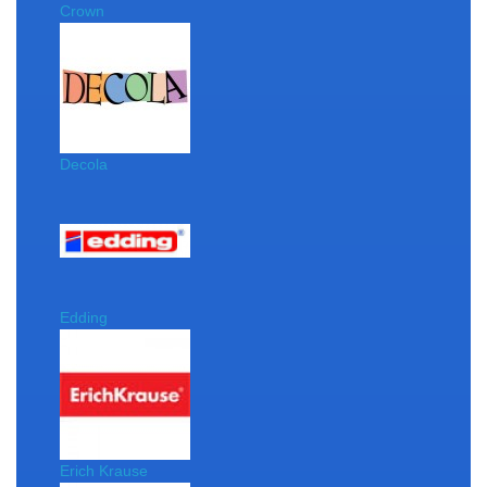
Crown
Decola
Edding
Erich Krause