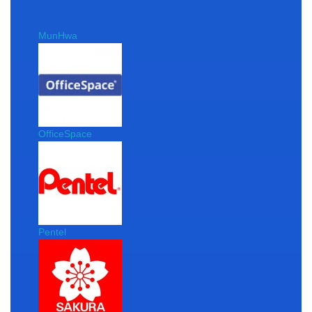
MunHwa
OfficeSpace
Pentel