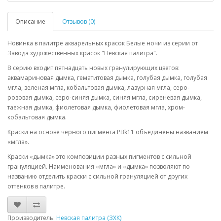
Описание
Отзывов (0)
Новинка в палитре акварельных красок Белые ночи из серии от
Завода художественных красок "Невская палитра".
В серию входит пятнадцать новых гранулирующих цветов:
аквамариновая дымка, гематитовая дымка, голубая дымка, голубая
мгла, зеленая мгла, кобальтовая дымка, лазурная мгла, серо-
розовая дымка, серо-синяя дымка, синяя мгла, сиреневая дымка,
таежная дымка, фиолетовая дымка, фиолетовая мгла, хром-
кобальтовая дымка.
Краски на основе чёрного пигмента PBk11 объединены названием
«мгла».
Краски «дымка» это композиции разных пигментов с сильной
грануляцией. Наименования «мгла» и «дымка» позволяют по
названию отделить краски с сильной грануляцией от других
оттенков в палитре.
Производитель:
Невская палитра (ЗХК)