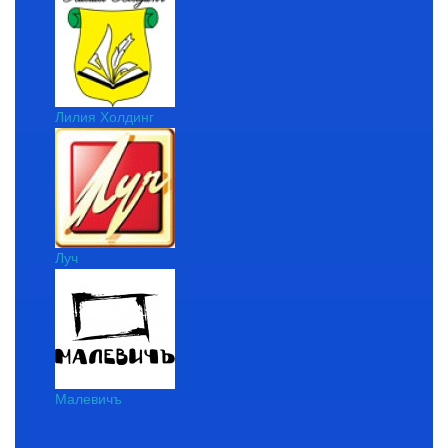
Лилия Холдинг
Луч
Малевичъ