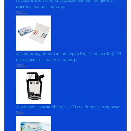
Акварель Белые ночи, художественная, 36 цветов,
кюветы, пластик, палитра
3561р.
Акварель художественная серии Белые ночи (ЗХК), 24
цвета, кюветы, пластик, палитра
2530р.
Акриловая краска Abstract, 120 мл, белила титановые
590р.