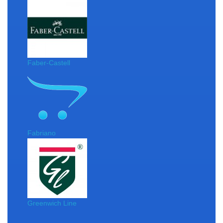
Faber-Castell
Fabriano
Greenwich Line