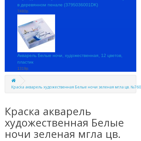
в деревянном пенале (3795036001DK)
7480р.
Акварель Белые ночи, художественная, 12 цветов,
пластик
1319р.
Краска акварель художественная Белые ночи зеленая мгла цв. №760
Краска акварель
художественная Белые
ночи зеленая мгла цв.