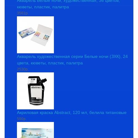
Акварель Белые ночи, художественная, 36 цветов,
кюветы, пластик, палитра
3561р.
Акварель художественная серии Белые ночи (ЗХК), 24
цвета, кюветы, пластик, палитра
2530р.
Акриловая краска Abstract, 120 мл, белила титановые
590р.