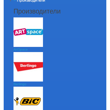
Производители
+
-
Производители
ArtSpace
Berlingo