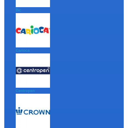
Bic
Carioca
Centropen