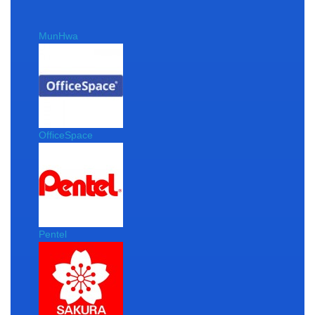
MunHwa
OfficeSpace
Pentel