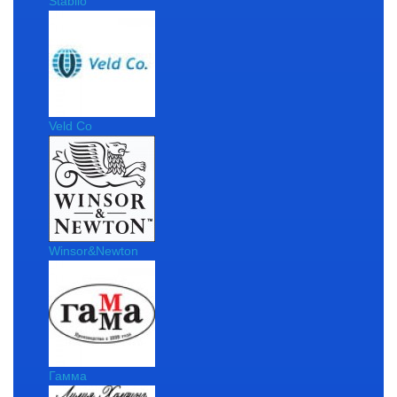
Stabilo
Veld Co
Winsor&Newton
Гамма