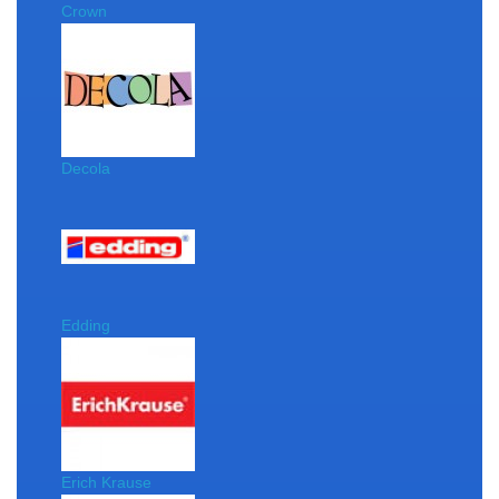
Crown
Decola
Edding
Erich Krause