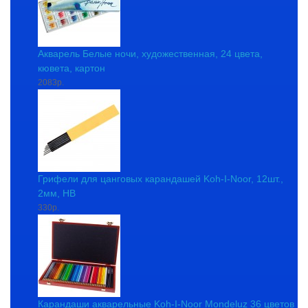
Акварель Белые ночи, художественная, 24 цвета,
кювета, картон
2083р.
Грифели для цанговых карандашей Koh-I-Noor, 12шт.,
2мм, HB
330р.
Карандаши акварельные Koh-I-Noor Mondeluz 36 цветов