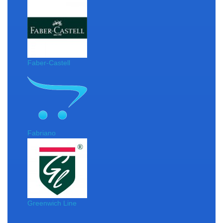
Faber-Castell
Fabriano
Greenwich Line