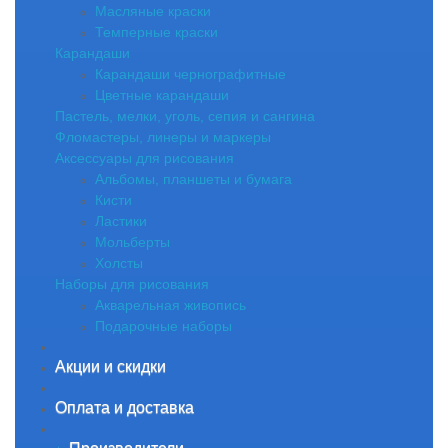
Масляные краски
Темперные краски
Карандаши
Карандаши чернографитные
Цветные карандаши
Пастель, мелки, уголь, сепия и сангина
Фломастеры, линеры и маркеры
Аксессуары для рисования
Альбомы, планшеты и бумага
Кисти
Ластики
Мольберты
Холсты
Наборы для рисования
Акварельная живопись
Подарочные наборы
Акции и скидки
Оплата и доставка