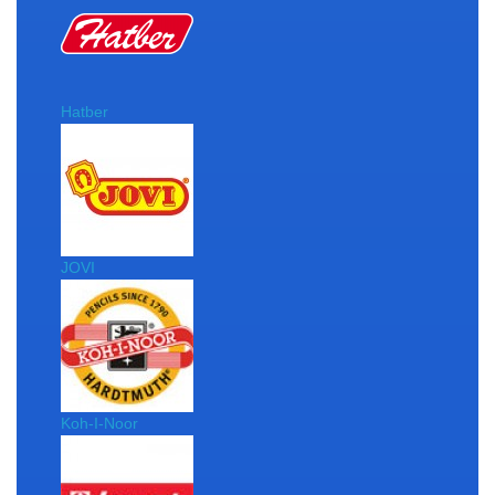
Hatber
JOVI
Koh-I-Noor