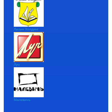
Лилия Холдинг
Луч
Малевичъ