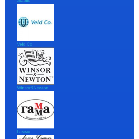
Stabilo
Veld Co
Winsor&Newton
Гамма