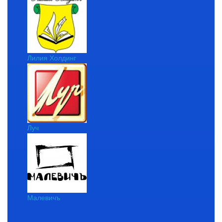
Лилия Холдинг
Луч
Малевичъ