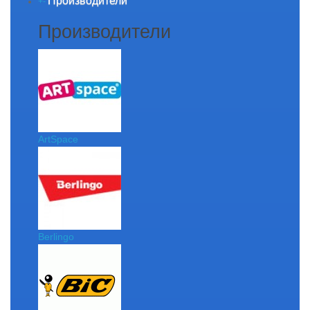
Производители
+
-
Производители
ArtSpace
Berlingo