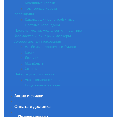
Масляные краски
Темперные краски
Карандаши
Карандаши чернографитные
Цветные карандаши
Пастель, мелки, уголь, сепия и сангина
Фломастеры, линеры и маркеры
Аксессуары для рисования
Альбомы, планшеты и бумага
Кисти
Ластики
Мольберты
Холсты
Наборы для рисования
Акварельная живопись
Подарочные наборы
Акции и скидки
Оплата и доставка