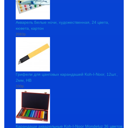
Акварель Белые ночи, художественная, 24 цвета,
кювета, картон
2083р.
Грифели для цанговых карандашей Koh-I-Noor, 12шт.,
2мм, HB
330р.
Карандаши акварельные Koh-I-Noor Mondeluz 36 цветов