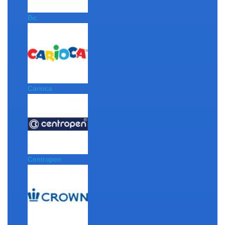
Bic
Carioca
Centropen