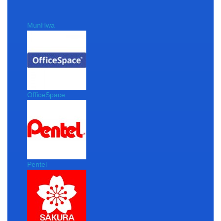
MunHwa
OfficeSpace
Pentel