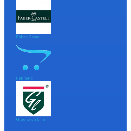
Faber-Castell
Fabriano
Greenwich Line