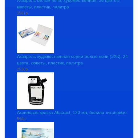
Акварель Белые ночи, художественная, 36 цветов,
кюветы, пластик, палитра
3561р.
Акварель художественная серии Белые ночи (ЗХК), 24
цвета, кюветы, пластик, палитра
2530р.
Акриловая краска Abstract, 120 мл, белила титановые
590р.