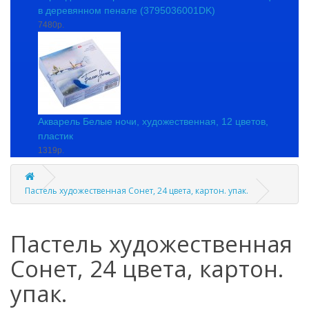
в деревянном пенале (3795036001DK)
7480р.
Акварель Белые ночи, художественная, 12 цветов,
пластик
1319р.
Пастель художественная Сонет, 24 цвета, картон. упак.
Пастель художественная
Сонет, 24 цвета, картон.
упак.