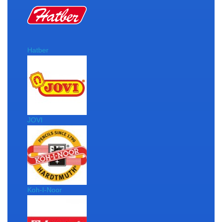
Hatber
JOVI
Koh-I-Noor