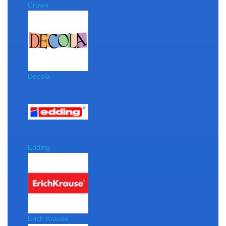
Crown
Decola
Edding
Erich Krause