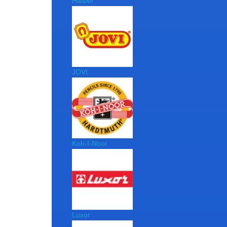
Hatber
JOVI
Koh-I-Noor
Luxor