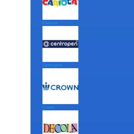
Carioca
Centropen
Crown