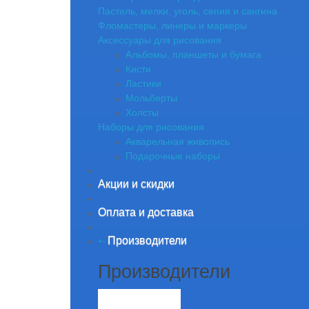
Пастель, мелки, уголь, сепия и сангина
Фломастеры, линеры и маркеры
Аксессуары для рисования
Альбомы, планшеты и бумага
Кисти
Ластики
Мольберты
Холсты
Наборы для рисования
Акварельная живопись
Подарочные наборы
Акции и скидки
Оплата и доставка
Производители
+
-
Производители