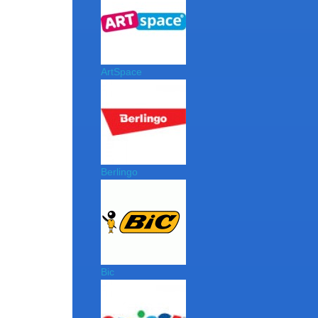
ArtSpace
Berlingo
Bic