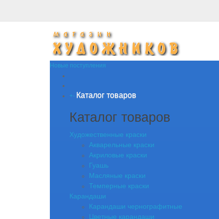
Новые поступления
Каталог товаров
+
-
Каталог товаров
Художественные краски
Акварельные краски
Акриловые краски
Гуашь
Масляные краски
Темперные краски
Карандаши
Карандаши чернографитные
Цветные карандаши