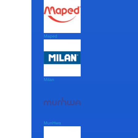
Maped
Milan
MunHwa