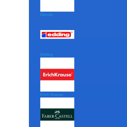
Decola
Edding
Erich Krause