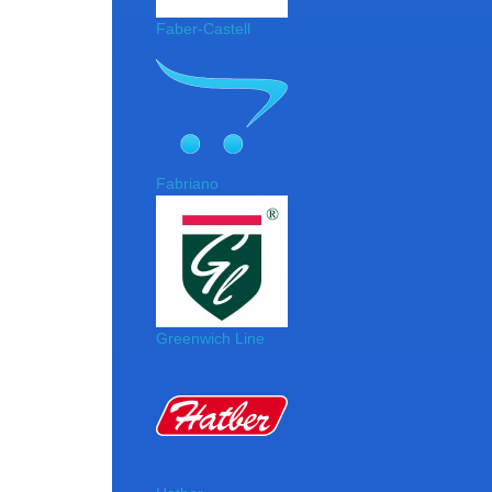
Faber-Castell
Fabriano
Greenwich Line