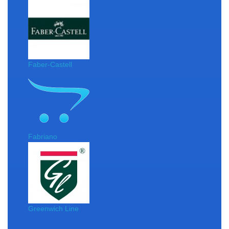
Faber-Castell
Fabriano
Greenwich Line