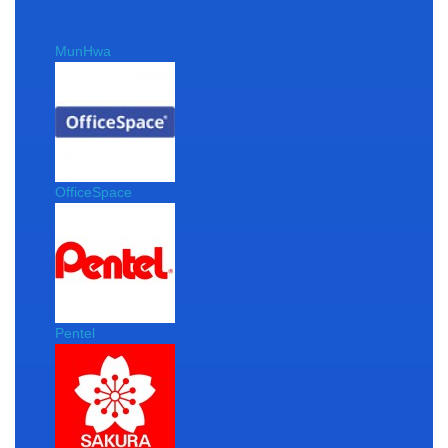
MunHwa
OfficeSpace
Pentel