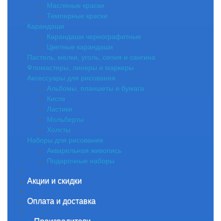
Масляные краски
Темперные краски
Карандаши
Карандаши чернографитные
Цветные карандаши
Пастель, мелки, уголь, сепия и сангина
Фломастеры, линеры и маркеры
Аксессуары для рисования
Альбомы, планшеты и бумага
Кисти
Ластики
Мольберты
Холсты
Наборы для рисования
Акварельная живопись
Подарочные наборы
Акции и скидки
Оплата и доставка