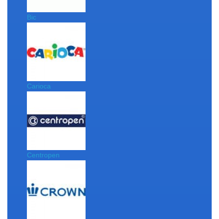
Bic
Carioca
Centropen