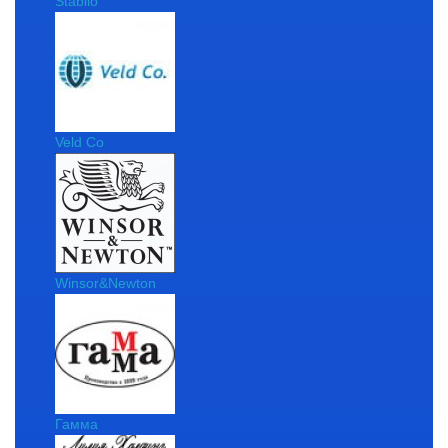
Stabilo
Veld Co
Winsor&Newton
Гамма