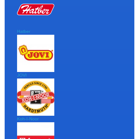
Hatber
JOVI
Koh-I-Noor