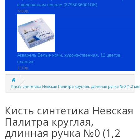
в деревянном пенале (3795036001DK)
7480р.
Акварель Белые ночи, художественная, 12 цветов,
пластик
1319р.
Кисть синтетика Невская Палитра круглая, длинная ручка №0 (1,2 мм
Кисть синтетика Невская
Палитра круглая,
длинная ручка №0 (1,2