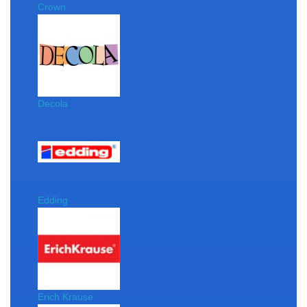
Crown
Decola
Edding
Erich Krause