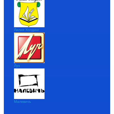
Лилия Холдинг
Луч
Малевичъ