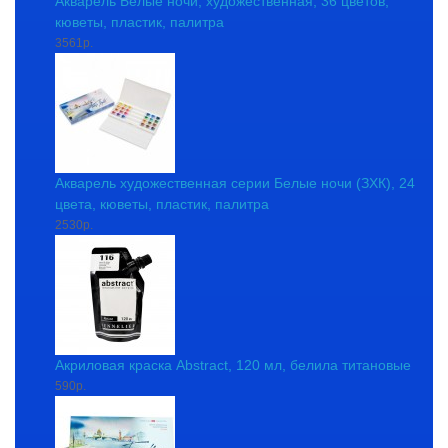
Акварель Белые ночи, художественная, 36 цветов,
кюветы, пластик, палитра
3561р.
Акварель художественная серии Белые ночи (ЗХК), 24
цвета, кюветы, пластик, палитра
2530р.
Акриловая краска Abstract, 120 мл, белила титановые
590р.