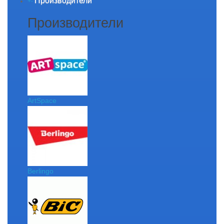
Производители
+
-
Производители
ArtSpace
Berlingo