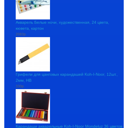
Акварель Белые ночи, художественная, 24 цвета,
кювета, картон
2083р.
Грифели для цанговых карандашей Koh-I-Noor, 12шт.,
2мм, HB
330р.
Карандаши акварельные Koh-I-Noor Mondeluz 36 цветов