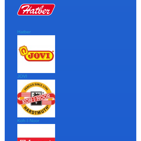
Hatber
JOVI
Koh-I-Noor