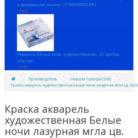
в деревянном пенале (3795036001DK)
7480р.
Акварель Белые ночи, художественная, 12 цветов,
пластик
1319р.
Производитель
Невская палитра (ЗХК)
Краска акварель художественная Белые ночи лазурная мгла цв. №55
Краска акварель
художественная Белые
ночи лазурная мгла цв.