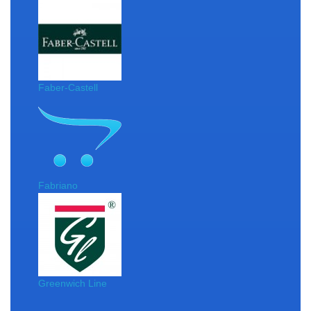
Faber-Castell
Fabriano
Greenwich Line