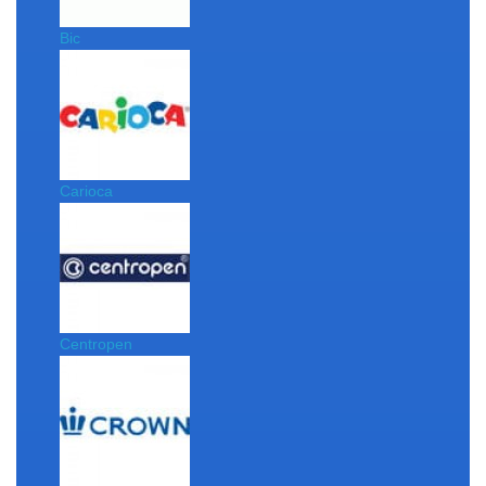
Bic
Carioca
Centropen