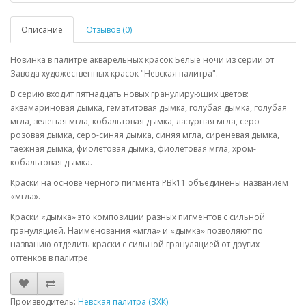
Описание
Отзывов (0)
Новинка в палитре акварельных красок Белые ночи из серии от
Завода художественных красок "Невская палитра".
В серию входит пятнадцать новых гранулирующих цветов:
аквамариновая дымка, гематитовая дымка, голубая дымка, голубая
мгла, зеленая мгла, кобальтовая дымка, лазурная мгла, серо-
розовая дымка, серо-синяя дымка, синяя мгла, сиреневая дымка,
таежная дымка, фиолетовая дымка, фиолетовая мгла, хром-
кобальтовая дымка.
Краски на основе чёрного пигмента PBk11 объединены названием
«мгла».
Краски «дымка» это композиции разных пигментов с сильной
грануляцией. Наименования «мгла» и «дымка» позволяют по
названию отделить краски с сильной грануляцией от других
оттенков в палитре.
Производитель:
Невская палитра (ЗХК)