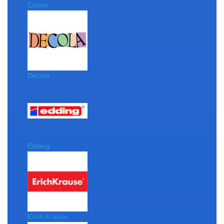
Crown
Decola
Edding
Erich Krause