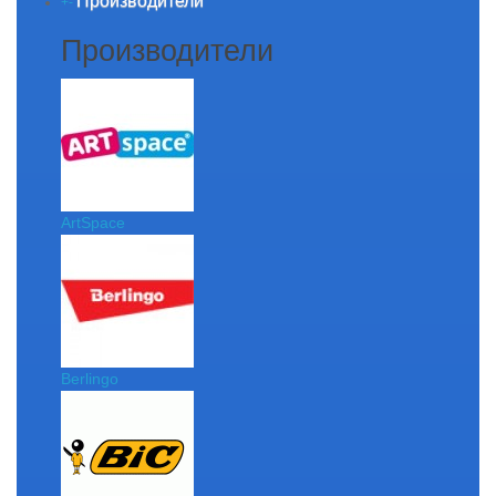
Производители
+
-
Производители
ArtSpace
Berlingo