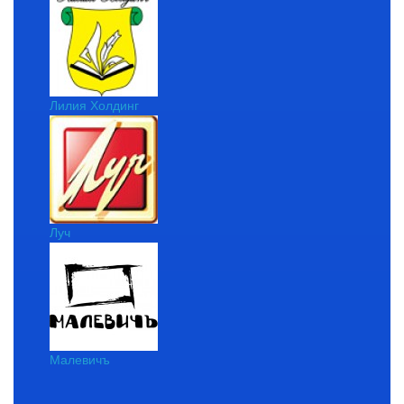
Лилия Холдинг
Луч
Малевичъ