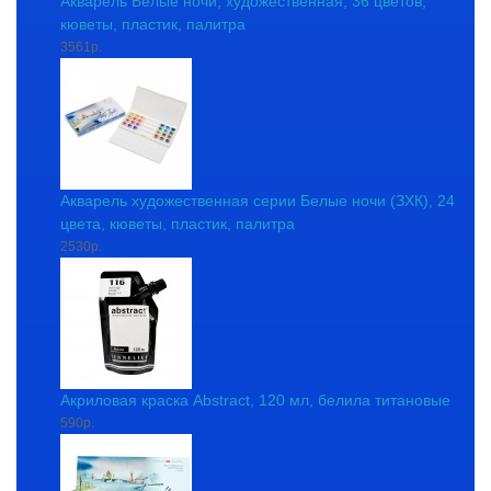
Акварель Белые ночи, художественная, 36 цветов,
кюветы, пластик, палитра
3561р.
Акварель художественная серии Белые ночи (ЗХК), 24
цвета, кюветы, пластик, палитра
2530р.
Акриловая краска Abstract, 120 мл, белила титановые
590р.