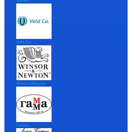
Stabilo
Veld Co
Winsor&Newton
Гамма