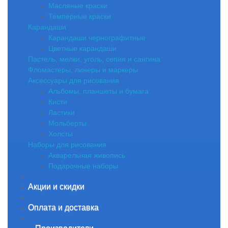
Масляные краски
Темперные краски
Карандаши
Карандаши чернографитные
Цветные карандаши
Пастель, мелки, уголь, сепия и сангина
Фломастеры, линеры и маркеры
Аксессуары для рисования
Альбомы, планшеты и бумага
Кисти
Ластики
Мольберты
Холсты
Наборы для рисования
Акварельная живопись
Подарочные наборы
Акции и скидки
Оплата и доставка