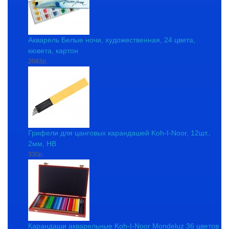
Акварель Белые ночи, художественная, 24 цвета,
кювета, картон
2083р.
Грифели для цанговых карандашей Koh-I-Noor, 12шт.,
2мм, HB
330р.
Карандаши акварельные Koh-I-Noor Mondeluz 36 цветов