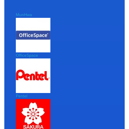
MunHwa
OfficeSpace
Pentel