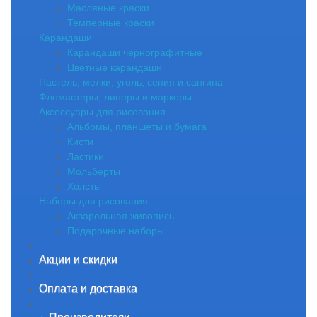
Масляные краски
Темперные краски
Карандаши
Карандаши чернографитные
Цветные карандаши
Пастель, мелки, уголь, сепия и сангина
Фломастеры, линеры и маркеры
Аксессуары для рисования
Альбомы, планшеты и бумага
Кисти
Ластики
Мольберты
Холсты
Наборы для рисования
Акварельная живопись
Подарочные наборы
Акции и скидки
Оплата и доставка