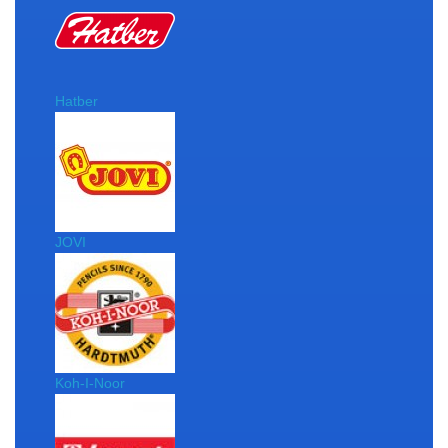
Hatber
JOVI
Koh-I-Noor