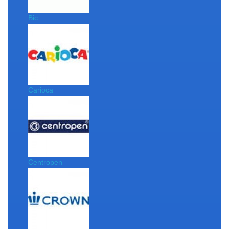
Bic
Carioca
Centropen