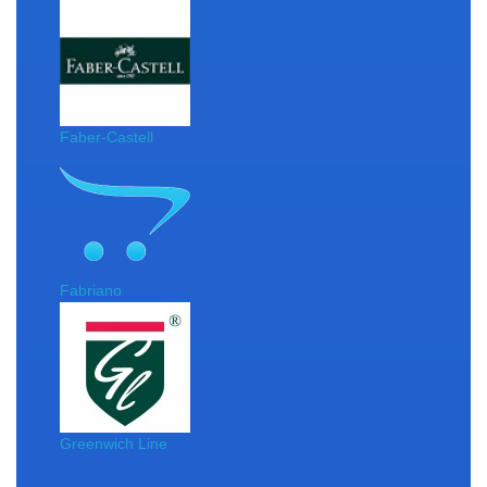
Faber-Castell
Fabriano
Greenwich Line