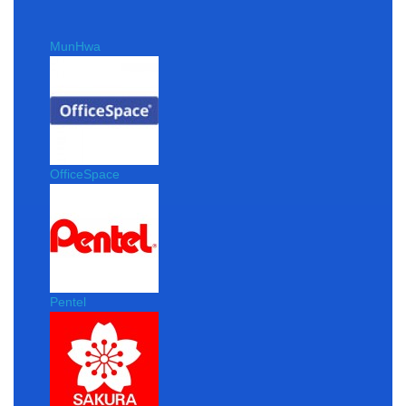
MunHwa
OfficeSpace
Pentel