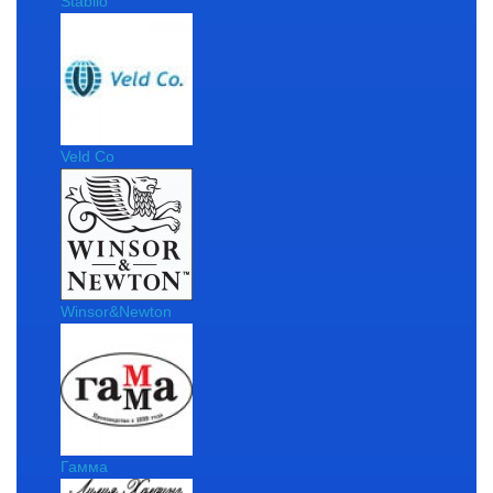
Stabilo
Veld Co
Winsor&Newton
Гамма