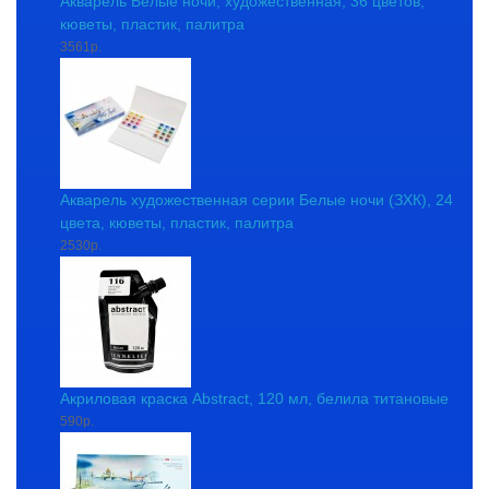
Акварель Белые ночи, художественная, 36 цветов,
кюветы, пластик, палитра
3561р.
Акварель художественная серии Белые ночи (ЗХК), 24
цвета, кюветы, пластик, палитра
2530р.
Акриловая краска Abstract, 120 мл, белила титановые
590р.