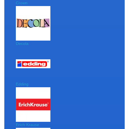
Crown
Decola
Edding
Erich Krause