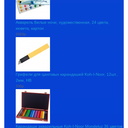
Акварель Белые ночи, художественная, 24 цвета,
кювета, картон
2083р.
Грифели для цанговых карандашей Koh-I-Noor, 12шт.,
2мм, HB
330р.
Карандаши акварельные Koh-I-Noor Mondeluz 36 цветов