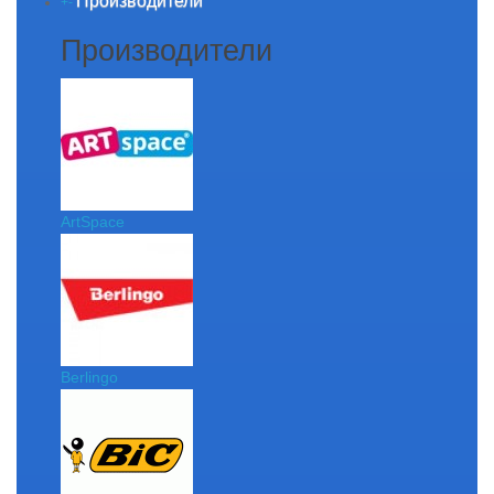
Производители
+
-
Производители
ArtSpace
Berlingo