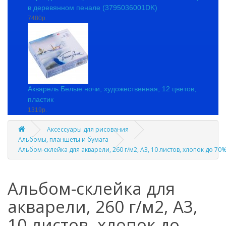
в деревянном пенале (3795036001DK)
7480р.
Акварель Белые ночи, художественная, 12 цветов,
пластик
1319р.
Аксессуары для рисования
Альбомы, планшеты и бумага
Альбом-склейка для акварели, 260 г/м2, А3, 10 листов, хлопок до 70
Альбом-склейка для
акварели, 260 г/м2, А3,
10 листов, хлопок до