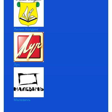
Лилия Холдинг
Луч
Малевичъ