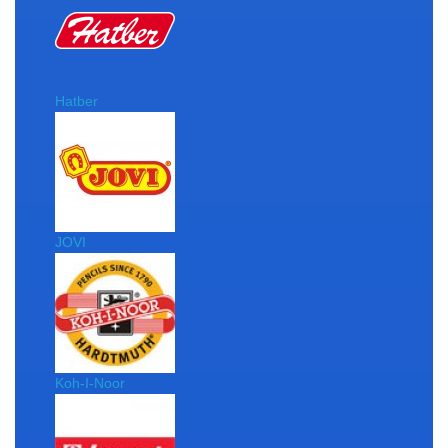
Hatber
JOVI
Koh-I-Noor