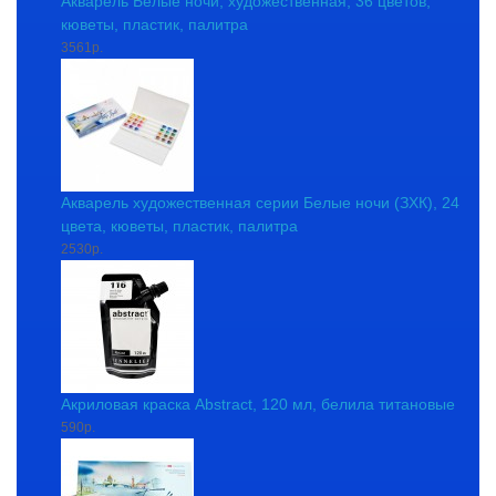
Акварель Белые ночи, художественная, 36 цветов,
кюветы, пластик, палитра
3561р.
Акварель художественная серии Белые ночи (ЗХК), 24
цвета, кюветы, пластик, палитра
2530р.
Акриловая краска Abstract, 120 мл, белила титановые
590р.