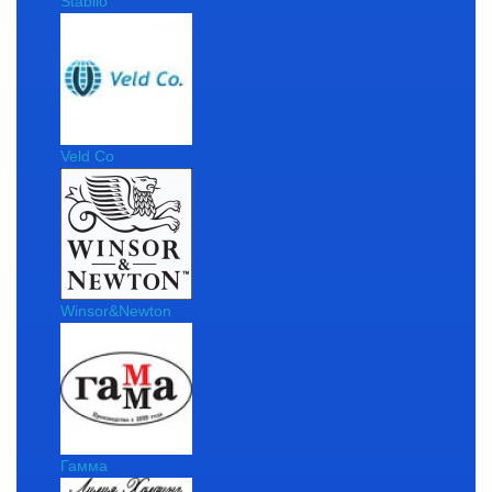
Stabilo
Veld Co
Winsor&Newton
Гамма