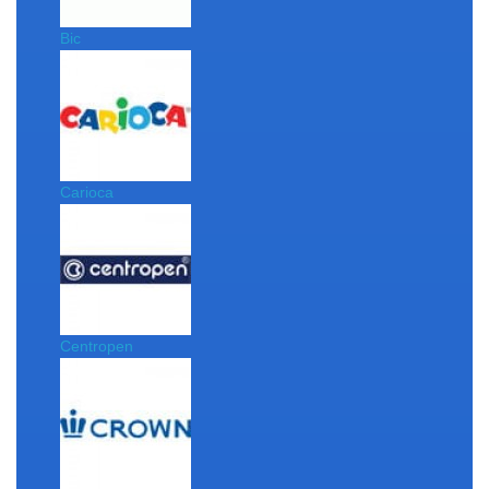
Bic
Carioca
Centropen