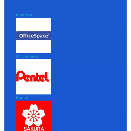
MunHwa
OfficeSpace
Pentel