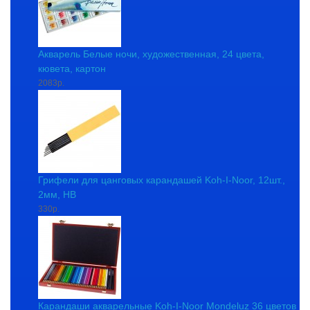
Акварель Белые ночи, художественная, 24 цвета,
кювета, картон
2083р.
Грифели для цанговых карандашей Koh-I-Noor, 12шт.,
2мм, HB
330р.
Карандаши акварельные Koh-I-Noor Mondeluz 36 цветов