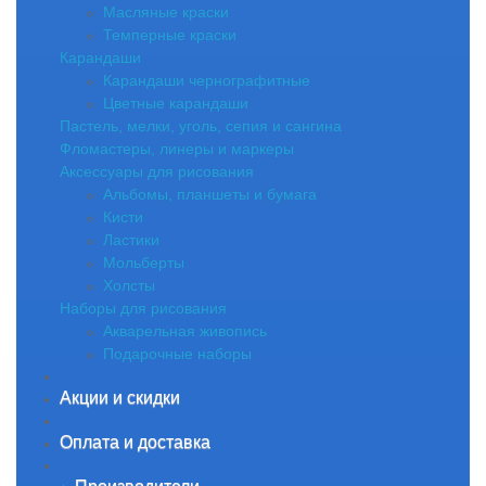
Масляные краски
Темперные краски
Карандаши
Карандаши чернографитные
Цветные карандаши
Пастель, мелки, уголь, сепия и сангина
Фломастеры, линеры и маркеры
Аксессуары для рисования
Альбомы, планшеты и бумага
Кисти
Ластики
Мольберты
Холсты
Наборы для рисования
Акварельная живопись
Подарочные наборы
Акции и скидки
Оплата и доставка