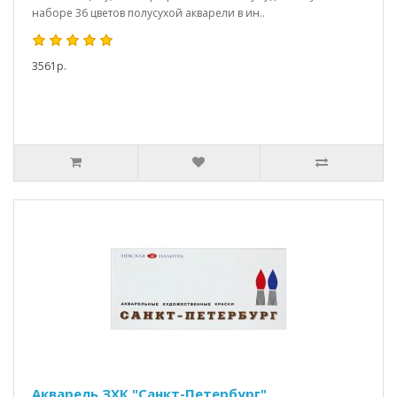
наборе 36 цветов полусухой акварели в ин..
3561р.
Акварель ЗХК "Санкт-Петербург",