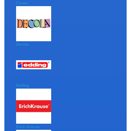
Crown
Decola
Edding
Erich Krause