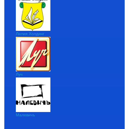
Лилия Холдинг
Луч
Малевичъ