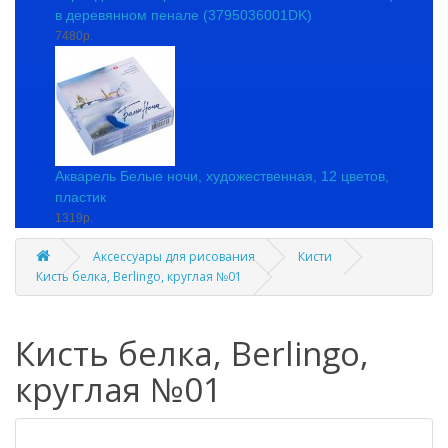
в деревянном пенале (3795036001DK)
7480р.
Акварель Белые ночи, художественная, 12 цветов,
пластик
1319р.
Аксессуары для рисования
Кисти
Кисть белка, Berlingo, круглая №01
Кисть белка, Berlingo,
круглая №01