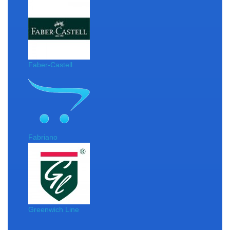
Faber-Castell
Fabriano
Greenwich Line