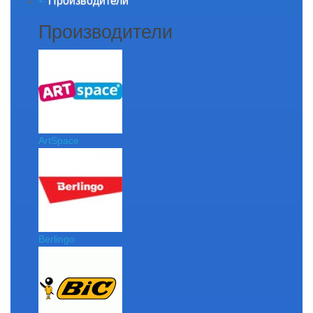
Производители
+
-
Производители
ArtSpace
Berlingo