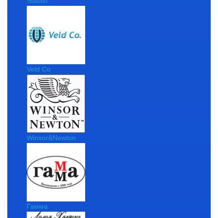
Stabilo
Veld Co
Winsor&Newton
Гамма