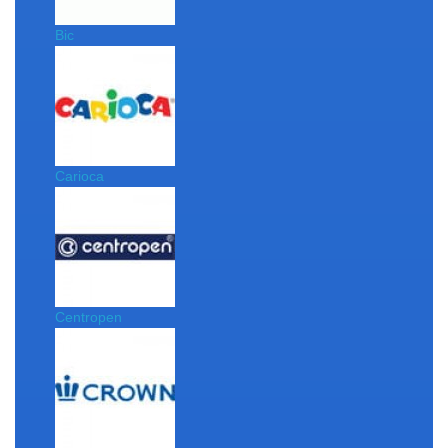
Bic
Carioca
Centropen