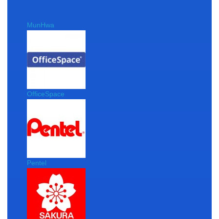
MunHwa
OfficeSpace
Pentel