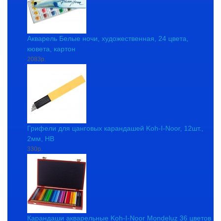
Акварель Белые ночи, художественная, 24 цвета,
кювета, картон
2083р.
Грифели для цанговых карандашей Koh-I-Noor, 12шт.,
2мм, HB
330р.
Карандаши акварельные Koh-I-Noor Mondeluz 36 цветов