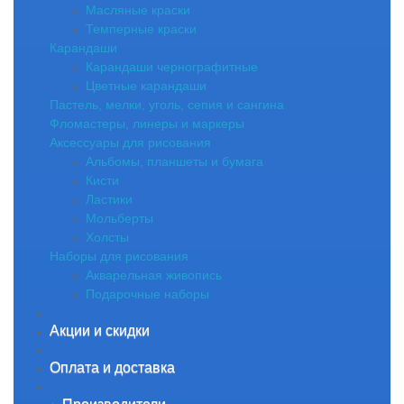
Масляные краски
Темперные краски
Карандаши
Карандаши чернографитные
Цветные карандаши
Пастель, мелки, уголь, сепия и сангина
Фломастеры, линеры и маркеры
Аксессуары для рисования
Альбомы, планшеты и бумага
Кисти
Ластики
Мольберты
Холсты
Наборы для рисования
Акварельная живопись
Подарочные наборы
Акции и скидки
Оплата и доставка