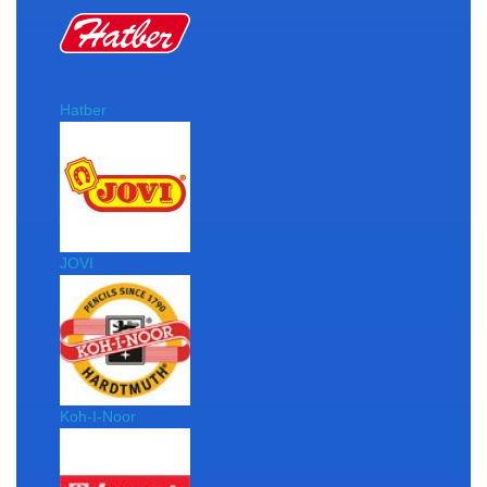
Hatber
JOVI
Koh-I-Noor