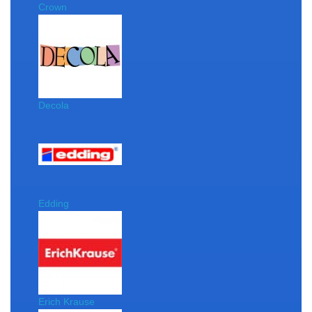
Crown
Decola
Edding
Erich Krause