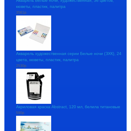
Акварель Белые ночи, художественная, 36 цветов,
кюветы, пластик, палитра
3561р.
Акварель художественная серии Белые ночи (ЗХК), 24
цвета, кюветы, пластик, палитра
2530р.
Акриловая краска Abstract, 120 мл, белила титановые
590р.