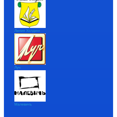
Лилия Холдинг
Луч
Малевичъ