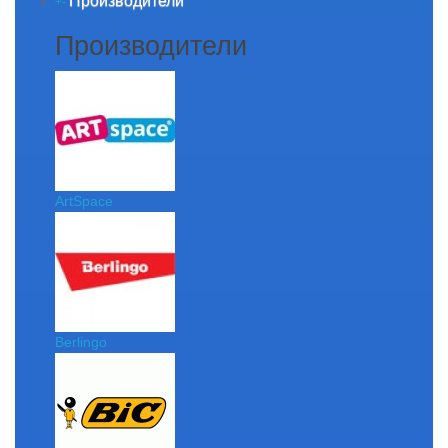
Производители
+
-
Производители
ArtSpace
Berlingo