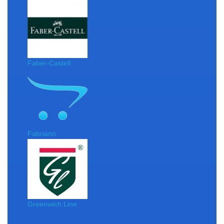
Faber-Castell
Fabriano
Greenwich Line